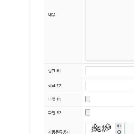
내용
링크 #1
링크 #2
파일 #1
파일 #2
숫
자
새
자동등록방지
음