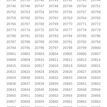
20738
20739
20740
20741
20742
20743
20744
20745
20746
20747
20748
20749
20750
20751
20752
20753
20754
20755
20756
20757
20758
20759
20760
20761
20762
20763
20764
20765
20766
20767
20768
20769
20770
20771
20772
20773
20774
20775
20776
20777
20778
20779
20780
20781
20782
20783
20784
20785
20786
20787
20788
20789
20790
20791
20792
20793
20794
20795
20796
20797
20798
20799
20800
20801
20802
20803
20804
20805
20806
20807
20808
20809
20810
20811
20812
20813
20814
20815
20816
20817
20818
20819
20820
20821
20822
20823
20824
20825
20826
20827
20828
20829
20830
20831
20832
20833
20834
20835
20836
20837
20838
20839
20840
20841
20842
20843
20844
20845
20846
20847
20848
20849
20850
20851
20852
20853
20854
20855
20856
20857
20858
20859
20860
20861
20862
20863