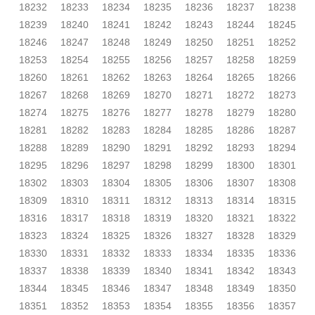
18232
18233
18234
18235
18236
18237
18238
18239
18240
18241
18242
18243
18244
18245
18246
18247
18248
18249
18250
18251
18252
18253
18254
18255
18256
18257
18258
18259
18260
18261
18262
18263
18264
18265
18266
18267
18268
18269
18270
18271
18272
18273
18274
18275
18276
18277
18278
18279
18280
18281
18282
18283
18284
18285
18286
18287
18288
18289
18290
18291
18292
18293
18294
18295
18296
18297
18298
18299
18300
18301
18302
18303
18304
18305
18306
18307
18308
18309
18310
18311
18312
18313
18314
18315
18316
18317
18318
18319
18320
18321
18322
18323
18324
18325
18326
18327
18328
18329
18330
18331
18332
18333
18334
18335
18336
18337
18338
18339
18340
18341
18342
18343
18344
18345
18346
18347
18348
18349
18350
18351
18352
18353
18354
18355
18356
18357