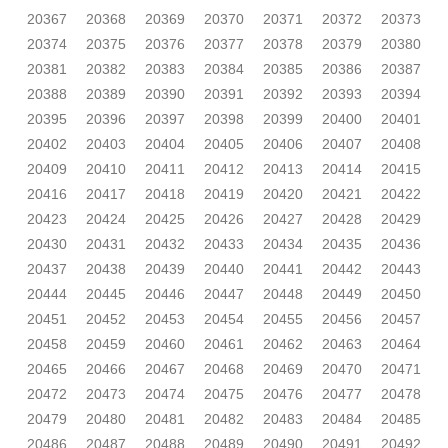
20367
20368
20369
20370
20371
20372
20373
20374
20375
20376
20377
20378
20379
20380
20381
20382
20383
20384
20385
20386
20387
20388
20389
20390
20391
20392
20393
20394
20395
20396
20397
20398
20399
20400
20401
20402
20403
20404
20405
20406
20407
20408
20409
20410
20411
20412
20413
20414
20415
20416
20417
20418
20419
20420
20421
20422
20423
20424
20425
20426
20427
20428
20429
20430
20431
20432
20433
20434
20435
20436
20437
20438
20439
20440
20441
20442
20443
20444
20445
20446
20447
20448
20449
20450
20451
20452
20453
20454
20455
20456
20457
20458
20459
20460
20461
20462
20463
20464
20465
20466
20467
20468
20469
20470
20471
20472
20473
20474
20475
20476
20477
20478
20479
20480
20481
20482
20483
20484
20485
20486
20487
20488
20489
20490
20491
20492