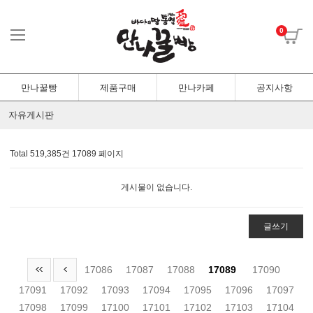
0
만나꿀빵
제품구매
만나카페
공지사항
자유게시판
Total 519,385건
17089 페이지
게시물이 없습니다.
글쓰기
17086
17087
17088
17089
17090
17091
17092
17093
17094
17095
17096
17097
17098
17099
17100
17101
17102
17103
17104