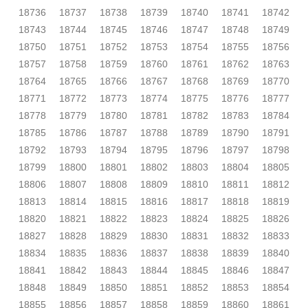
18736
18737
18738
18739
18740
18741
18742
18743
18744
18745
18746
18747
18748
18749
18750
18751
18752
18753
18754
18755
18756
18757
18758
18759
18760
18761
18762
18763
18764
18765
18766
18767
18768
18769
18770
18771
18772
18773
18774
18775
18776
18777
18778
18779
18780
18781
18782
18783
18784
18785
18786
18787
18788
18789
18790
18791
18792
18793
18794
18795
18796
18797
18798
18799
18800
18801
18802
18803
18804
18805
18806
18807
18808
18809
18810
18811
18812
18813
18814
18815
18816
18817
18818
18819
18820
18821
18822
18823
18824
18825
18826
18827
18828
18829
18830
18831
18832
18833
18834
18835
18836
18837
18838
18839
18840
18841
18842
18843
18844
18845
18846
18847
18848
18849
18850
18851
18852
18853
18854
18855
18856
18857
18858
18859
18860
18861