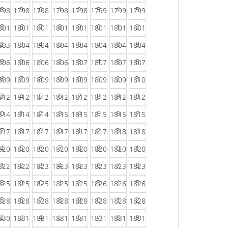
8
9
0
1
2
3
4
5
798
1798
1798
1798
1798
1799
1799
1799
5
6
7
8
9
0
1
2
801
1801
1801
1801
1801
1801
1801
1801
2
3
4
5
6
7
8
9
803
1804
1804
1804
1804
1804
1804
1804
9
0
1
2
3
4
5
6
806
1806
1806
1806
1807
1807
1807
1807
6
7
8
9
0
1
2
3
809
1809
1809
1809
1809
1809
1809
1810
3
4
5
6
7
8
9
0
812
1812
1812
1812
1812
1812
1812
1812
0
1
2
3
4
5
6
7
814
1814
1814
1815
1815
1815
1815
1815
7
8
9
0
1
2
3
4
817
1817
1817
1817
1817
1817
1818
1818
4
5
6
7
8
9
0
1
820
1820
1820
1820
1820
1820
1820
1820
1
2
3
4
5
6
7
8
822
1822
1823
1823
1823
1823
1823
1823
8
9
0
1
2
3
4
5
825
1825
1825
1825
1825
1826
1826
1826
5
6
7
8
9
0
1
2
828
1828
1828
1828
1828
1828
1828
1828
2
3
4
5
6
7
8
9
830
1831
1831
1831
1831
1831
1831
1831