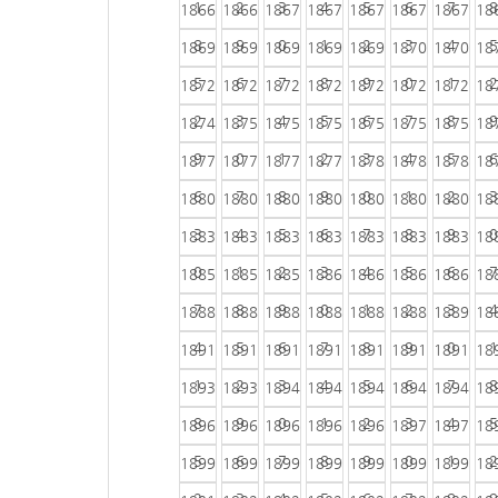
1
2
3
4
5
6
7
8
1866
1866
1867
1867
1867
1867
1867
18
8
9
0
1
2
3
4
5
1869
1869
1869
1869
1869
1870
1870
18
5
6
7
8
9
0
1
2
1872
1872
1872
1872
1872
1872
1872
18
2
3
4
5
6
7
8
9
1874
1875
1875
1875
1875
1875
1875
18
9
0
1
2
3
4
5
6
1877
1877
1877
1877
1878
1878
1878
18
6
7
8
9
0
1
2
3
1880
1880
1880
1880
1880
1880
1880
18
3
4
5
6
7
8
9
0
1883
1883
1883
1883
1883
1883
1883
18
0
1
2
3
4
5
6
7
1885
1885
1885
1886
1886
1886
1886
18
7
8
9
0
1
2
3
4
1888
1888
1888
1888
1888
1888
1889
18
4
5
6
7
8
9
0
1
1891
1891
1891
1891
1891
1891
1891
18
1
2
3
4
5
6
7
8
1893
1893
1894
1894
1894
1894
1894
18
8
9
0
1
2
3
4
5
1896
1896
1896
1896
1896
1897
1897
18
5
6
7
8
9
0
1
2
1899
1899
1899
1899
1899
1899
1899
18