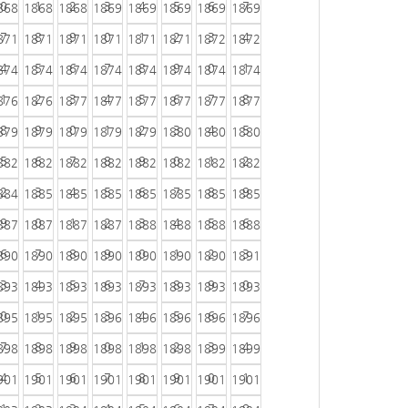
0
1
2
3
4
5
6
7
868
1868
1868
1869
1869
1869
1869
1869
7
8
9
0
1
2
3
4
871
1871
1871
1871
1871
1871
1872
1872
4
5
6
7
8
9
0
1
874
1874
1874
1874
1874
1874
1874
1874
1
2
3
4
5
6
7
8
876
1876
1877
1877
1877
1877
1877
1877
8
9
0
1
2
3
4
5
879
1879
1879
1879
1879
1880
1880
1880
5
6
7
8
9
0
1
2
882
1882
1882
1882
1882
1882
1882
1882
2
3
4
5
6
7
8
9
884
1885
1885
1885
1885
1885
1885
1885
9
0
1
2
3
4
5
6
887
1887
1887
1887
1888
1888
1888
1888
6
7
8
9
0
1
2
3
890
1890
1890
1890
1890
1890
1890
1891
3
4
5
6
7
8
9
0
893
1893
1893
1893
1893
1893
1893
1893
0
1
2
3
4
5
6
7
895
1895
1895
1896
1896
1896
1896
1896
7
8
9
0
1
2
3
4
898
1898
1898
1898
1898
1898
1899
1899
4
5
6
7
8
9
0
1
901
1901
1901
1901
1901
1901
1901
1901