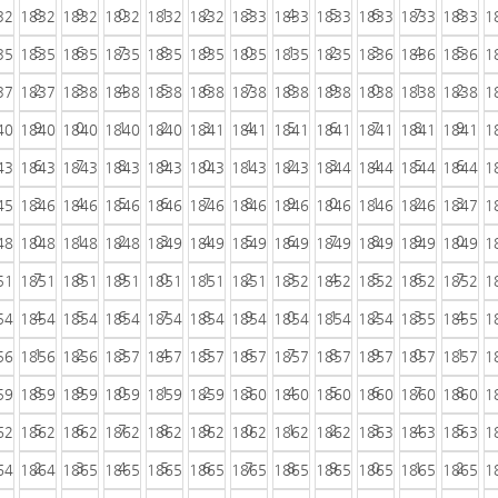
8
9
0
1
2
3
4
5
6
7
8
32
1832
1832
1832
1832
1832
1833
1833
1833
1833
1833
1833
1
5
6
7
8
9
0
1
2
3
4
5
35
1835
1835
1835
1835
1835
1835
1835
1835
1836
1836
1836
1
2
3
4
5
6
7
8
9
0
1
2
37
1837
1838
1838
1838
1838
1838
1838
1838
1838
1838
1838
1
9
0
1
2
3
4
5
6
7
8
9
40
1840
1840
1840
1840
1841
1841
1841
1841
1841
1841
1841
1
6
7
8
9
0
1
2
3
4
5
6
43
1843
1843
1843
1843
1843
1843
1843
1844
1844
1844
1844
1
3
4
5
6
7
8
9
0
1
2
3
45
1846
1846
1846
1846
1846
1846
1846
1846
1846
1846
1847
1
0
1
2
3
4
5
6
7
8
9
0
48
1848
1848
1848
1849
1849
1849
1849
1849
1849
1849
1849
1
7
8
9
0
1
2
3
4
5
6
7
51
1851
1851
1851
1851
1851
1851
1852
1852
1852
1852
1852
1
4
5
6
7
8
9
0
1
2
3
4
54
1854
1854
1854
1854
1854
1854
1854
1854
1854
1855
1855
1
1
2
3
4
5
6
7
8
9
0
1
56
1856
1856
1857
1857
1857
1857
1857
1857
1857
1857
1857
1
8
9
0
1
2
3
4
5
6
7
8
59
1859
1859
1859
1859
1859
1860
1860
1860
1860
1860
1860
1
5
6
7
8
9
0
1
2
3
4
5
62
1862
1862
1862
1862
1862
1862
1862
1862
1863
1863
1863
1
2
3
4
5
6
7
8
9
0
1
2
64
1864
1865
1865
1865
1865
1865
1865
1865
1865
1865
1865
1