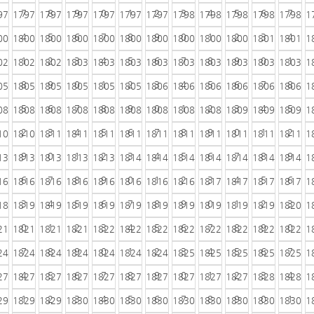
7
8
9
0
1
2
3
4
5
6
7
97
1797
1797
1797
1797
1797
1797
1798
1798
1798
1798
1798
1
4
5
6
7
8
9
0
1
2
3
4
00
1800
1800
1800
1800
1800
1800
1800
1800
1800
1801
1801
1
1
2
3
4
5
6
7
8
9
0
1
02
1802
1802
1803
1803
1803
1803
1803
1803
1803
1803
1803
1
8
9
0
1
2
3
4
5
6
7
8
05
1805
1805
1805
1805
1805
1806
1806
1806
1806
1806
1806
1
5
6
7
8
9
0
1
2
3
4
5
08
1808
1808
1808
1808
1808
1808
1808
1808
1809
1809
1809
1
2
3
4
5
6
7
8
9
0
1
2
10
1810
1811
1811
1811
1811
1811
1811
1811
1811
1811
1811
1
9
0
1
2
3
4
5
6
7
8
9
13
1813
1813
1813
1813
1814
1814
1814
1814
1814
1814
1814
1
6
7
8
9
0
1
2
3
4
5
6
16
1816
1816
1816
1816
1816
1816
1816
1817
1817
1817
1817
1
3
4
5
6
7
8
9
0
1
2
3
18
1819
1819
1819
1819
1819
1819
1819
1819
1819
1819
1820
1
0
1
2
3
4
5
6
7
8
9
0
21
1821
1821
1821
1822
1822
1822
1822
1822
1822
1822
1822
1
7
8
9
0
1
2
3
4
5
6
7
24
1824
1824
1824
1824
1824
1824
1825
1825
1825
1825
1825
1
4
5
6
7
8
9
0
1
2
3
4
27
1827
1827
1827
1827
1827
1827
1827
1827
1827
1828
1828
1
1
2
3
4
5
6
7
8
9
0
1
29
1829
1829
1830
1830
1830
1830
1830
1830
1830
1830
1830
1