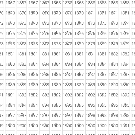
9
0
1
2
3
4
5
6
7
8
9
67
1867
1867
1867
1867
1868
1868
1868
1868
1868
1868
1868
1
6
7
8
9
0
1
2
3
4
5
6
70
1870
1870
1870
1870
1870
1870
1870
1871
1871
1871
1871
1
3
4
5
6
7
8
9
0
1
2
3
72
1873
1873
1873
1873
1873
1873
1873
1873
1873
1873
1874
1
0
1
2
3
4
5
6
7
8
9
0
75
1875
1875
1875
1876
1876
1876
1876
1876
1876
1876
1876
1
7
8
9
0
1
2
3
4
5
6
7
78
1878
1878
1878
1878
1878
1878
1879
1879
1879
1879
1879
1
4
5
6
7
8
9
0
1
2
3
4
81
1881
1881
1881
1881
1881
1881
1881
1881
1881
1882
1882
1
1
2
3
4
5
6
7
8
9
0
1
83
1883
1883
1884
1884
1884
1884
1884
1884
1884
1884
1884
1
8
9
0
1
2
3
4
5
6
7
8
86
1886
1886
1886
1886
1886
1887
1887
1887
1887
1887
1887
1
5
6
7
8
9
0
1
2
3
4
5
89
1889
1889
1889
1889
1889
1889
1889
1889
1890
1890
1890
1
2
3
4
5
6
7
8
9
0
1
2
91
1891
1892
1892
1892
1892
1892
1892
1892
1892
1892
1892
1
9
0
1
2
3
4
5
6
7
8
9
94
1894
1894
1894
1894
1895
1895
1895
1895
1895
1895
1895
1
6
7
8
9
0
1
2
3
4
5
6
97
1897
1897
1897
1897
1897
1897
1897
1898
1898
1898
1898
1
3
4
5
6
7
8
9
0
1
2
3
99
1900
1900
1900
1900
1900
1900
1900
1900
1900
1900
1901
1