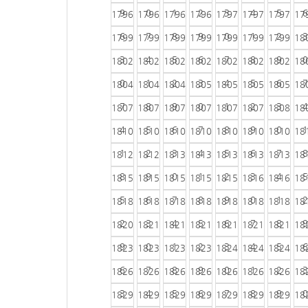
9
0
1
2
3
4
5
6
1796
1796
1796
1796
1797
1797
1797
17
6
7
8
9
0
1
2
3
1799
1799
1799
1799
1799
1799
1799
18
3
4
5
6
7
8
9
0
1802
1802
1802
1802
1802
1802
1802
18
0
1
2
3
4
5
6
7
1804
1804
1804
1805
1805
1805
1805
18
7
8
9
0
1
2
3
4
1807
1807
1807
1807
1807
1807
1808
18
4
5
6
7
8
9
0
1
1810
1810
1810
1810
1810
1810
1810
18
1
2
3
4
5
6
7
8
1812
1812
1813
1813
1813
1813
1813
18
8
9
0
1
2
3
4
5
1815
1815
1815
1815
1815
1816
1816
18
5
6
7
8
9
0
1
2
1818
1818
1818
1818
1818
1818
1818
18
2
3
4
5
6
7
8
9
1820
1821
1821
1821
1821
1821
1821
18
9
0
1
2
3
4
5
6
1823
1823
1823
1823
1824
1824
1824
18
6
7
8
9
0
1
2
3
1826
1826
1826
1826
1826
1826
1826
18
3
4
5
6
7
8
9
0
1829
1829
1829
1829
1829
1829
1829
18