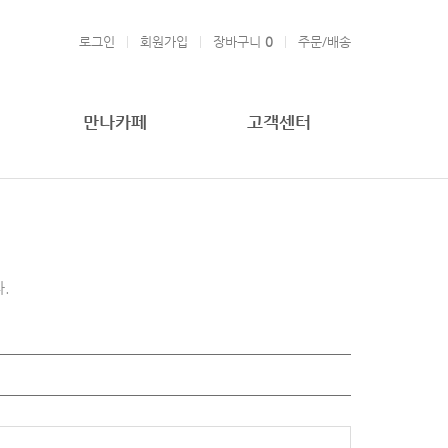
로그인
회원가입
장바구니
0
주문/배송
만나카페
고객센터
.