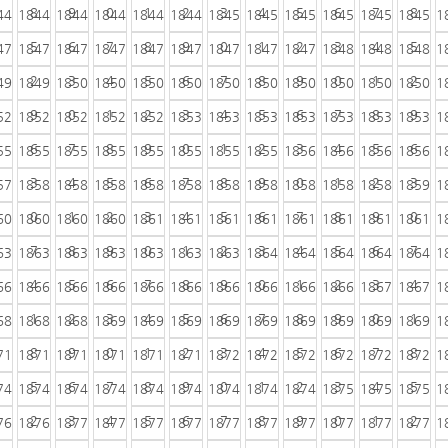
8
9
0
1
2
3
4
5
6
7
8
44
1844
1844
1844
1844
1844
1845
1845
1845
1845
1845
1845
1
5
6
7
8
9
0
1
2
3
4
5
47
1847
1847
1847
1847
1847
1847
1847
1847
1848
1848
1848
1
2
3
4
5
6
7
8
9
0
1
2
49
1849
1850
1850
1850
1850
1850
1850
1850
1850
1850
1850
1
9
0
1
2
3
4
5
6
7
8
9
52
1852
1852
1852
1852
1853
1853
1853
1853
1853
1853
1853
1
6
7
8
9
0
1
2
3
4
5
6
55
1855
1855
1855
1855
1855
1855
1855
1856
1856
1856
1856
1
3
4
5
6
7
8
9
0
1
2
3
57
1858
1858
1858
1858
1858
1858
1858
1858
1858
1858
1859
1
0
1
2
3
4
5
6
7
8
9
0
60
1860
1860
1860
1861
1861
1861
1861
1861
1861
1861
1861
1
7
8
9
0
1
2
3
4
5
6
7
63
1863
1863
1863
1863
1863
1863
1864
1864
1864
1864
1864
1
4
5
6
7
8
9
0
1
2
3
4
66
1866
1866
1866
1866
1866
1866
1866
1866
1866
1867
1867
1
1
2
3
4
5
6
7
8
9
0
1
68
1868
1868
1869
1869
1869
1869
1869
1869
1869
1869
1869
1
8
9
0
1
2
3
4
5
6
7
8
71
1871
1871
1871
1871
1871
1872
1872
1872
1872
1872
1872
1
5
6
7
8
9
0
1
2
3
4
5
74
1874
1874
1874
1874
1874
1874
1874
1874
1875
1875
1875
1
2
3
4
5
6
7
8
9
0
1
2
76
1876
1877
1877
1877
1877
1877
1877
1877
1877
1877
1877
1