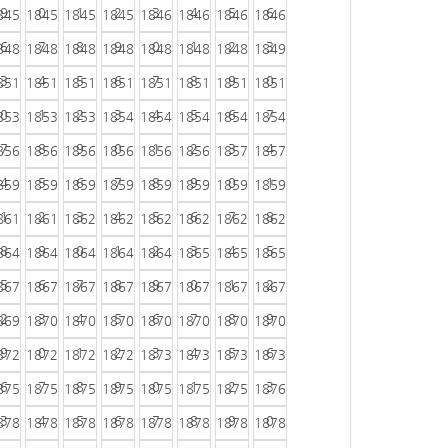
9
0
1
2
3
4
5
6
845
1845
1845
1845
1846
1846
1846
1846
6
7
8
9
0
1
2
3
848
1848
1848
1848
1848
1848
1848
1849
3
4
5
6
7
8
9
0
851
1851
1851
1851
1851
1851
1851
1851
0
1
2
3
4
5
6
7
853
1853
1853
1854
1854
1854
1854
1854
7
8
9
0
1
2
3
4
856
1856
1856
1856
1856
1856
1857
1857
4
5
6
7
8
9
0
1
859
1859
1859
1859
1859
1859
1859
1859
1
2
3
4
5
6
7
8
861
1861
1862
1862
1862
1862
1862
1862
8
9
0
1
2
3
4
5
864
1864
1864
1864
1864
1865
1865
1865
5
6
7
8
9
0
1
2
867
1867
1867
1867
1867
1867
1867
1867
2
3
4
5
6
7
8
9
869
1870
1870
1870
1870
1870
1870
1870
9
0
1
2
3
4
5
6
872
1872
1872
1872
1873
1873
1873
1873
6
7
8
9
0
1
2
3
875
1875
1875
1875
1875
1875
1875
1876
3
4
5
6
7
8
9
0
878
1878
1878
1878
1878
1878
1878
1878