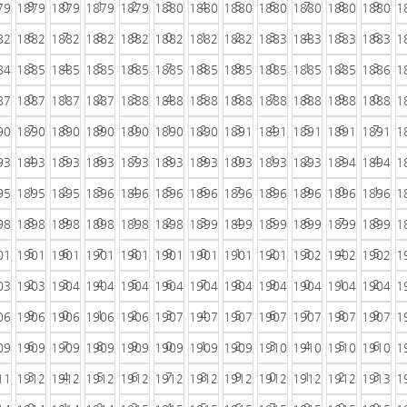
9
0
1
2
3
4
5
6
7
8
9
79
1879
1879
1879
1879
1880
1880
1880
1880
1880
1880
1880
1
6
7
8
9
0
1
2
3
4
5
6
82
1882
1882
1882
1882
1882
1882
1882
1883
1883
1883
1883
1
3
4
5
6
7
8
9
0
1
2
3
84
1885
1885
1885
1885
1885
1885
1885
1885
1885
1885
1886
1
0
1
2
3
4
5
6
7
8
9
0
87
1887
1887
1887
1888
1888
1888
1888
1888
1888
1888
1888
1
7
8
9
0
1
2
3
4
5
6
7
90
1890
1890
1890
1890
1890
1890
1891
1891
1891
1891
1891
1
4
5
6
7
8
9
0
1
2
3
4
93
1893
1893
1893
1893
1893
1893
1893
1893
1893
1894
1894
1
1
2
3
4
5
6
7
8
9
0
1
95
1895
1895
1896
1896
1896
1896
1896
1896
1896
1896
1896
1
8
9
0
1
2
3
4
5
6
7
8
98
1898
1898
1898
1898
1898
1899
1899
1899
1899
1899
1899
1
5
6
7
8
9
0
1
2
3
4
5
01
1901
1901
1901
1901
1901
1901
1901
1901
1902
1902
1902
1
2
3
4
5
6
7
8
9
0
1
2
03
1903
1904
1904
1904
1904
1904
1904
1904
1904
1904
1904
1
9
0
1
2
3
4
5
6
7
8
9
06
1906
1906
1906
1906
1907
1907
1907
1907
1907
1907
1907
1
6
7
8
9
0
1
2
3
4
5
6
09
1909
1909
1909
1909
1909
1909
1909
1910
1910
1910
1910
1
3
4
5
6
7
8
9
0
1
2
3
11
1912
1912
1912
1912
1912
1912
1912
1912
1912
1912
1913
1