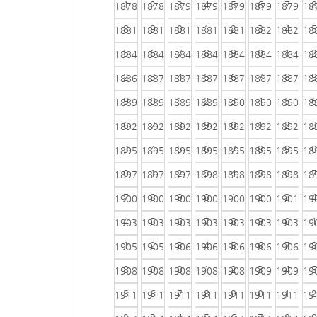
1
2
3
4
5
6
7
8
1878
1878
1879
1879
1879
1879
1879
18
8
9
0
1
2
3
4
5
1881
1881
1881
1881
1881
1882
1882
18
5
6
7
8
9
0
1
2
1884
1884
1884
1884
1884
1884
1884
18
2
3
4
5
6
7
8
9
1886
1887
1887
1887
1887
1887
1887
18
9
0
1
2
3
4
5
6
1889
1889
1889
1889
1890
1890
1890
18
6
7
8
9
0
1
2
3
1892
1892
1892
1892
1892
1892
1892
18
3
4
5
6
7
8
9
0
1895
1895
1895
1895
1895
1895
1895
18
0
1
2
3
4
5
6
7
1897
1897
1897
1898
1898
1898
1898
18
7
8
9
0
1
2
3
4
1900
1900
1900
1900
1900
1900
1901
19
4
5
6
7
8
9
0
1
1903
1903
1903
1903
1903
1903
1903
19
1
2
3
4
5
6
7
8
1905
1905
1906
1906
1906
1906
1906
19
8
9
0
1
2
3
4
5
1908
1908
1908
1908
1908
1909
1909
19
5
6
7
8
9
0
1
2
1911
1911
1911
1911
1911
1911
1911
19