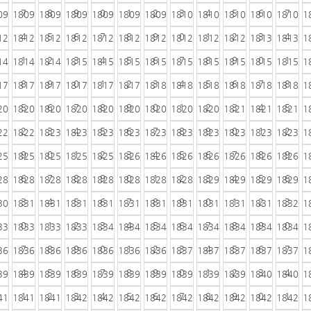
7
8
9
0
1
2
3
4
5
6
7
09
1809
1809
1809
1809
1809
1809
1810
1810
1810
1810
1810
1
4
5
6
7
8
9
0
1
2
3
4
12
1812
1812
1812
1812
1812
1812
1812
1812
1812
1813
1813
1
1
2
3
4
5
6
7
8
9
0
1
14
1814
1814
1815
1815
1815
1815
1815
1815
1815
1815
1815
1
8
9
0
1
2
3
4
5
6
7
8
17
1817
1817
1817
1817
1817
1818
1818
1818
1818
1818
1818
1
5
6
7
8
9
0
1
2
3
4
5
20
1820
1820
1820
1820
1820
1820
1820
1820
1821
1821
1821
1
2
3
4
5
6
7
8
9
0
1
2
22
1822
1823
1823
1823
1823
1823
1823
1823
1823
1823
1823
1
9
0
1
2
3
4
5
6
7
8
9
25
1825
1825
1825
1825
1826
1826
1826
1826
1826
1826
1826
1
6
7
8
9
0
1
2
3
4
5
6
28
1828
1828
1828
1828
1828
1828
1828
1829
1829
1829
1829
1
3
4
5
6
7
8
9
0
1
2
3
30
1831
1831
1831
1831
1831
1831
1831
1831
1831
1831
1832
1
0
1
2
3
4
5
6
7
8
9
0
33
1833
1833
1833
1834
1834
1834
1834
1834
1834
1834
1834
1
7
8
9
0
1
2
3
4
5
6
7
36
1836
1836
1836
1836
1836
1836
1837
1837
1837
1837
1837
1
4
5
6
7
8
9
0
1
2
3
4
39
1839
1839
1839
1839
1839
1839
1839
1839
1839
1840
1840
1
1
2
3
4
5
6
7
8
9
0
1
41
1841
1841
1842
1842
1842
1842
1842
1842
1842
1842
1842
1