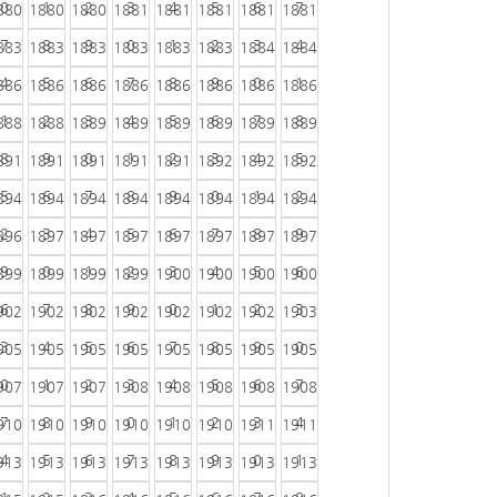
0
1
2
3
4
5
6
7
880
1880
1880
1881
1881
1881
1881
1881
7
8
9
0
1
2
3
4
883
1883
1883
1883
1883
1883
1884
1884
4
5
6
7
8
9
0
1
886
1886
1886
1886
1886
1886
1886
1886
1
2
3
4
5
6
7
8
888
1888
1889
1889
1889
1889
1889
1889
8
9
0
1
2
3
4
5
891
1891
1891
1891
1891
1892
1892
1892
5
6
7
8
9
0
1
2
894
1894
1894
1894
1894
1894
1894
1894
2
3
4
5
6
7
8
9
896
1897
1897
1897
1897
1897
1897
1897
9
0
1
2
3
4
5
6
899
1899
1899
1899
1900
1900
1900
1900
6
7
8
9
0
1
2
3
902
1902
1902
1902
1902
1902
1902
1903
3
4
5
6
7
8
9
0
905
1905
1905
1905
1905
1905
1905
1905
0
1
2
3
4
5
6
7
907
1907
1907
1908
1908
1908
1908
1908
7
8
9
0
1
2
3
4
910
1910
1910
1910
1910
1910
1911
1911
4
5
6
7
8
9
0
1
913
1913
1913
1913
1913
1913
1913
1913