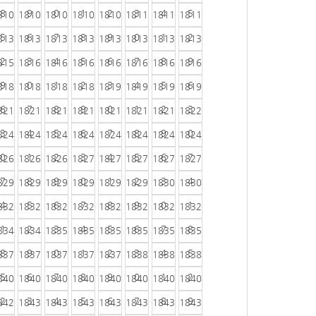
8
9
0
1
2
3
4
5
810
1810
1810
1810
1810
1811
1811
1811
5
6
7
8
9
0
1
2
813
1813
1813
1813
1813
1813
1813
1813
2
3
4
5
6
7
8
9
815
1816
1816
1816
1816
1816
1816
1816
9
0
1
2
3
4
5
6
818
1818
1818
1818
1819
1819
1819
1819
6
7
8
9
0
1
2
3
821
1821
1821
1821
1821
1821
1821
1822
3
4
5
6
7
8
9
0
824
1824
1824
1824
1824
1824
1824
1824
0
1
2
3
4
5
6
7
826
1826
1826
1827
1827
1827
1827
1827
7
8
9
0
1
2
3
4
829
1829
1829
1829
1829
1829
1830
1830
4
5
6
7
8
9
0
1
832
1832
1832
1832
1832
1832
1832
1832
1
2
3
4
5
6
7
8
834
1834
1835
1835
1835
1835
1835
1835
8
9
0
1
2
3
4
5
837
1837
1837
1837
1837
1838
1838
1838
5
6
7
8
9
0
1
2
840
1840
1840
1840
1840
1840
1840
1840
2
3
4
5
6
7
8
9
842
1843
1843
1843
1843
1843
1843
1843