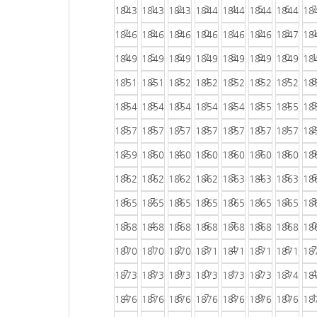
0
1
2
3
4
5
6
7
1843
1843
1843
1844
1844
1844
1844
18
7
8
9
0
1
2
3
4
1846
1846
1846
1846
1846
1846
1847
18
4
5
6
7
8
9
0
1
1849
1849
1849
1849
1849
1849
1849
18
1
2
3
4
5
6
7
8
1851
1851
1852
1852
1852
1852
1852
18
8
9
0
1
2
3
4
5
1854
1854
1854
1854
1854
1855
1855
18
5
6
7
8
9
0
1
2
1857
1857
1857
1857
1857
1857
1857
18
2
3
4
5
6
7
8
9
1859
1860
1860
1860
1860
1860
1860
18
9
0
1
2
3
4
5
6
1862
1862
1862
1862
1863
1863
1863
18
6
7
8
9
0
1
2
3
1865
1865
1865
1865
1865
1865
1865
18
3
4
5
6
7
8
9
0
1868
1868
1868
1868
1868
1868
1868
18
0
1
2
3
4
5
6
7
1870
1870
1870
1871
1871
1871
1871
18
7
8
9
0
1
2
3
4
1873
1873
1873
1873
1873
1873
1874
18
4
5
6
7
8
9
0
1
1876
1876
1876
1876
1876
1876
1876
18