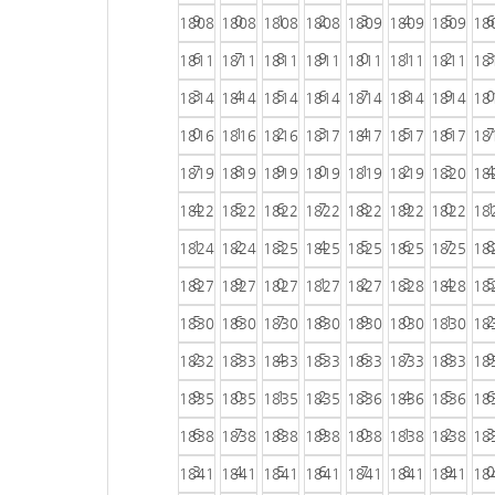
9
0
1
2
3
4
5
6
1808
1808
1808
1808
1809
1809
1809
18
6
7
8
9
0
1
2
3
1811
1811
1811
1811
1811
1811
1811
18
3
4
5
6
7
8
9
0
1814
1814
1814
1814
1814
1814
1814
18
0
1
2
3
4
5
6
7
1816
1816
1816
1817
1817
1817
1817
18
7
8
9
0
1
2
3
4
1819
1819
1819
1819
1819
1819
1820
18
4
5
6
7
8
9
0
1
1822
1822
1822
1822
1822
1822
1822
18
1
2
3
4
5
6
7
8
1824
1824
1825
1825
1825
1825
1825
18
8
9
0
1
2
3
4
5
1827
1827
1827
1827
1827
1828
1828
18
5
6
7
8
9
0
1
2
1830
1830
1830
1830
1830
1830
1830
18
2
3
4
5
6
7
8
9
1832
1833
1833
1833
1833
1833
1833
18
9
0
1
2
3
4
5
6
1835
1835
1835
1835
1836
1836
1836
18
6
7
8
9
0
1
2
3
1838
1838
1838
1838
1838
1838
1838
18
3
4
5
6
7
8
9
0
1841
1841
1841
1841
1841
1841
1841
18