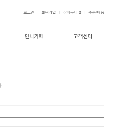
로그인
회원가입
장바구니
0
주문/배송
만나카페
고객센터
.