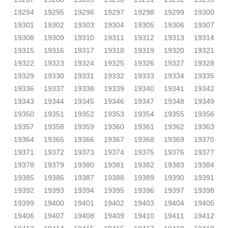
19294
19295
19296
19297
19298
19299
19300
19301
19302
19303
19304
19305
19306
19307
19308
19309
19310
19311
19312
19313
19314
19315
19316
19317
19318
19319
19320
19321
19322
19323
19324
19325
19326
19327
19328
19329
19330
19331
19332
19333
19334
19335
19336
19337
19338
19339
19340
19341
19342
19343
19344
19345
19346
19347
19348
19349
19350
19351
19352
19353
19354
19355
19356
19357
19358
19359
19360
19361
19362
19363
19364
19365
19366
19367
19368
19369
19370
19371
19372
19373
19374
19375
19376
19377
19378
19379
19380
19381
19382
19383
19384
19385
19386
19387
19388
19389
19390
19391
19392
19393
19394
19395
19396
19397
19398
19399
19400
19401
19402
19403
19404
19405
19406
19407
19408
19409
19410
19411
19412