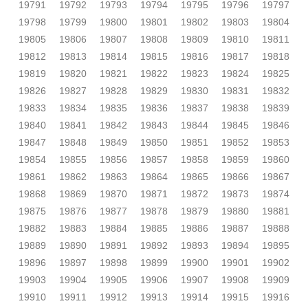
19791
19792
19793
19794
19795
19796
19797
19798
19799
19800
19801
19802
19803
19804
19805
19806
19807
19808
19809
19810
19811
19812
19813
19814
19815
19816
19817
19818
19819
19820
19821
19822
19823
19824
19825
19826
19827
19828
19829
19830
19831
19832
19833
19834
19835
19836
19837
19838
19839
19840
19841
19842
19843
19844
19845
19846
19847
19848
19849
19850
19851
19852
19853
19854
19855
19856
19857
19858
19859
19860
19861
19862
19863
19864
19865
19866
19867
19868
19869
19870
19871
19872
19873
19874
19875
19876
19877
19878
19879
19880
19881
19882
19883
19884
19885
19886
19887
19888
19889
19890
19891
19892
19893
19894
19895
19896
19897
19898
19899
19900
19901
19902
19903
19904
19905
19906
19907
19908
19909
19910
19911
19912
19913
19914
19915
19916