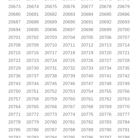
20673
20674
20675
20676
20677
20678
20679
20680
20681
20682
20683
20684
20685
20686
20687
20688
20689
20690
20691
20692
20693
20694
20695
20696
20697
20698
20699
20700
20701
20702
20703
20704
20705
20706
20707
20708
20709
20710
20711
20712
20713
20714
20715
20716
20717
20718
20719
20720
20721
20722
20723
20724
20725
20726
20727
20728
20729
20730
20731
20732
20733
20734
20735
20736
20737
20738
20739
20740
20741
20742
20743
20744
20745
20746
20747
20748
20749
20750
20751
20752
20753
20754
20755
20756
20757
20758
20759
20760
20761
20762
20763
20764
20765
20766
20767
20768
20769
20770
20771
20772
20773
20774
20775
20776
20777
20778
20779
20780
20781
20782
20783
20784
20785
20786
20787
20788
20789
20790
20791
20792
20793
20794
20795
20796
20797
20798