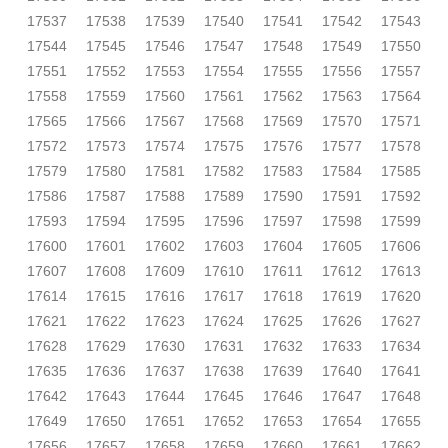
17537
17538
17539
17540
17541
17542
17543
17544
17545
17546
17547
17548
17549
17550
17551
17552
17553
17554
17555
17556
17557
17558
17559
17560
17561
17562
17563
17564
17565
17566
17567
17568
17569
17570
17571
17572
17573
17574
17575
17576
17577
17578
17579
17580
17581
17582
17583
17584
17585
17586
17587
17588
17589
17590
17591
17592
17593
17594
17595
17596
17597
17598
17599
17600
17601
17602
17603
17604
17605
17606
17607
17608
17609
17610
17611
17612
17613
17614
17615
17616
17617
17618
17619
17620
17621
17622
17623
17624
17625
17626
17627
17628
17629
17630
17631
17632
17633
17634
17635
17636
17637
17638
17639
17640
17641
17642
17643
17644
17645
17646
17647
17648
17649
17650
17651
17652
17653
17654
17655
17656
17657
17658
17659
17660
17661
17662