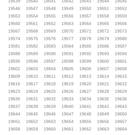
19539
19540
19541
19542
19543
19544
19545
19546
19547
19548
19549
19550
19551
19552
19553
19554
19555
19556
19557
19558
19559
19560
19561
19562
19563
19564
19565
19566
19567
19568
19569
19570
19571
19572
19573
19574
19575
19576
19577
19578
19579
19580
19581
19582
19583
19584
19585
19586
19587
19588
19589
19590
19591
19592
19593
19594
19595
19596
19597
19598
19599
19600
19601
19602
19603
19604
19605
19606
19607
19608
19609
19610
19611
19612
19613
19614
19615
19616
19617
19618
19619
19620
19621
19622
19623
19624
19625
19626
19627
19628
19629
19630
19631
19632
19633
19634
19635
19636
19637
19638
19639
19640
19641
19642
19643
19644
19645
19646
19647
19648
19649
19650
19651
19652
19653
19654
19655
19656
19657
19658
19659
19660
19661
19662
19663
19664