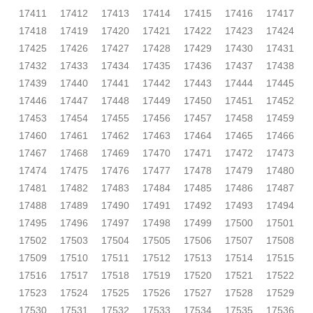
17411
17412
17413
17414
17415
17416
17417
17418
17419
17420
17421
17422
17423
17424
17425
17426
17427
17428
17429
17430
17431
17432
17433
17434
17435
17436
17437
17438
17439
17440
17441
17442
17443
17444
17445
17446
17447
17448
17449
17450
17451
17452
17453
17454
17455
17456
17457
17458
17459
17460
17461
17462
17463
17464
17465
17466
17467
17468
17469
17470
17471
17472
17473
17474
17475
17476
17477
17478
17479
17480
17481
17482
17483
17484
17485
17486
17487
17488
17489
17490
17491
17492
17493
17494
17495
17496
17497
17498
17499
17500
17501
17502
17503
17504
17505
17506
17507
17508
17509
17510
17511
17512
17513
17514
17515
17516
17517
17518
17519
17520
17521
17522
17523
17524
17525
17526
17527
17528
17529
17530
17531
17532
17533
17534
17535
17536