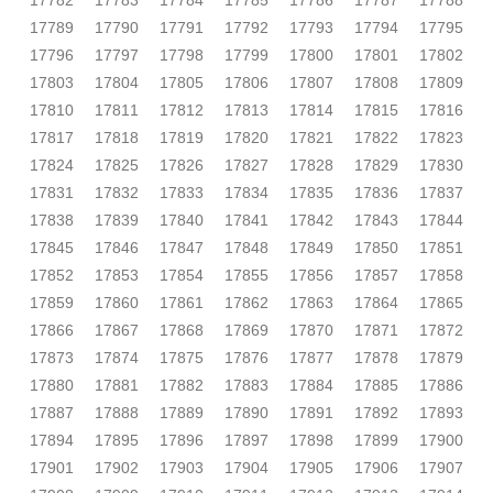
17782
17783
17784
17785
17786
17787
17788
17789
17790
17791
17792
17793
17794
17795
17796
17797
17798
17799
17800
17801
17802
17803
17804
17805
17806
17807
17808
17809
17810
17811
17812
17813
17814
17815
17816
17817
17818
17819
17820
17821
17822
17823
17824
17825
17826
17827
17828
17829
17830
17831
17832
17833
17834
17835
17836
17837
17838
17839
17840
17841
17842
17843
17844
17845
17846
17847
17848
17849
17850
17851
17852
17853
17854
17855
17856
17857
17858
17859
17860
17861
17862
17863
17864
17865
17866
17867
17868
17869
17870
17871
17872
17873
17874
17875
17876
17877
17878
17879
17880
17881
17882
17883
17884
17885
17886
17887
17888
17889
17890
17891
17892
17893
17894
17895
17896
17897
17898
17899
17900
17901
17902
17903
17904
17905
17906
17907