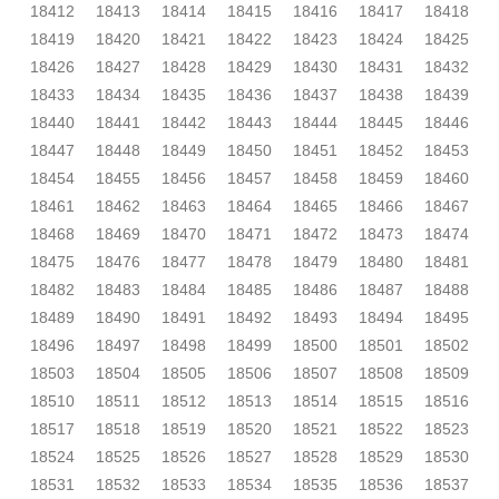
18412
18413
18414
18415
18416
18417
18418
18419
18420
18421
18422
18423
18424
18425
18426
18427
18428
18429
18430
18431
18432
18433
18434
18435
18436
18437
18438
18439
18440
18441
18442
18443
18444
18445
18446
18447
18448
18449
18450
18451
18452
18453
18454
18455
18456
18457
18458
18459
18460
18461
18462
18463
18464
18465
18466
18467
18468
18469
18470
18471
18472
18473
18474
18475
18476
18477
18478
18479
18480
18481
18482
18483
18484
18485
18486
18487
18488
18489
18490
18491
18492
18493
18494
18495
18496
18497
18498
18499
18500
18501
18502
18503
18504
18505
18506
18507
18508
18509
18510
18511
18512
18513
18514
18515
18516
18517
18518
18519
18520
18521
18522
18523
18524
18525
18526
18527
18528
18529
18530
18531
18532
18533
18534
18535
18536
18537