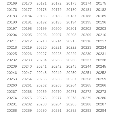
20169
20170
20171
20172
20173
20174
20175
20176
20177
20178
20179
20180
20181
20182
20183
20184
20185
20186
20187
20188
20189
20190
20191
20192
20193
20194
20195
20196
20197
20198
20199
20200
20201
20202
20203
20204
20205
20206
20207
20208
20209
20210
20211
20212
20213
20214
20215
20216
20217
20218
20219
20220
20221
20222
20223
20224
20225
20226
20227
20228
20229
20230
20231
20232
20233
20234
20235
20236
20237
20238
20239
20240
20241
20242
20243
20244
20245
20246
20247
20248
20249
20250
20251
20252
20253
20254
20255
20256
20257
20258
20259
20260
20261
20262
20263
20264
20265
20266
20267
20268
20269
20270
20271
20272
20273
20274
20275
20276
20277
20278
20279
20280
20281
20282
20283
20284
20285
20286
20287
20288
20289
20290
20291
20292
20293
20294