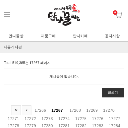
0
만나꿀빵
제품구매
만나카페
공지사항
자유게시판
Total 519,385건
17267 페이지
게시물이 없습니다.
글쓰기
17266
17267
17268
17269
17270
17271
17272
17273
17274
17275
17276
17277
17278
17279
17280
17281
17282
17283
17284