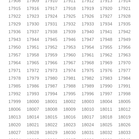
17908
17909
17910
17911
17912
17913
17914
17915
17916
17917
17918
17919
17920
17921
17922
17923
17924
17925
17926
17927
17928
17929
17930
17931
17932
17933
17934
17935
17936
17937
17938
17939
17940
17941
17942
17943
17944
17945
17946
17947
17948
17949
17950
17951
17952
17953
17954
17955
17956
17957
17958
17959
17960
17961
17962
17963
17964
17965
17966
17967
17968
17969
17970
17971
17972
17973
17974
17975
17976
17977
17978
17979
17980
17981
17982
17983
17984
17985
17986
17987
17988
17989
17990
17991
17992
17993
17994
17995
17996
17997
17998
17999
18000
18001
18002
18003
18004
18005
18006
18007
18008
18009
18010
18011
18012
18013
18014
18015
18016
18017
18018
18019
18020
18021
18022
18023
18024
18025
18026
18027
18028
18029
18030
18031
18032
18033