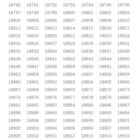
18790
18791
18792
18793
18794
18795
18796
18797
18798
18799
18800
18801
18802
18803
18804
18805
18806
18807
18808
18809
18810
18811
18812
18813
18814
18815
18816
18817
18818
18819
18820
18821
18822
18823
18824
18825
18826
18827
18828
18829
18830
18831
18832
18833
18834
18835
18836
18837
18838
18839
18840
18841
18842
18843
18844
18845
18846
18847
18848
18849
18850
18851
18852
18853
18854
18855
18856
18857
18858
18859
18860
18861
18862
18863
18864
18865
18866
18867
18868
18869
18870
18871
18872
18873
18874
18875
18876
18877
18878
18879
18880
18881
18882
18883
18884
18885
18886
18887
18888
18889
18890
18891
18892
18893
18894
18895
18896
18897
18898
18899
18900
18901
18902
18903
18904
18905
18906
18907
18908
18909
18910
18911
18912
18913
18914
18915