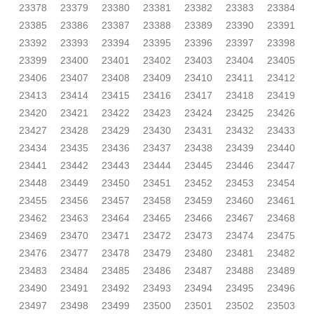
23378
23379
23380
23381
23382
23383
23384
23385
23386
23387
23388
23389
23390
23391
23392
23393
23394
23395
23396
23397
23398
23399
23400
23401
23402
23403
23404
23405
23406
23407
23408
23409
23410
23411
23412
23413
23414
23415
23416
23417
23418
23419
23420
23421
23422
23423
23424
23425
23426
23427
23428
23429
23430
23431
23432
23433
23434
23435
23436
23437
23438
23439
23440
23441
23442
23443
23444
23445
23446
23447
23448
23449
23450
23451
23452
23453
23454
23455
23456
23457
23458
23459
23460
23461
23462
23463
23464
23465
23466
23467
23468
23469
23470
23471
23472
23473
23474
23475
23476
23477
23478
23479
23480
23481
23482
23483
23484
23485
23486
23487
23488
23489
23490
23491
23492
23493
23494
23495
23496
23497
23498
23499
23500
23501
23502
23503