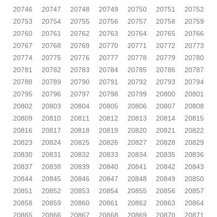
20746
20747
20748
20749
20750
20751
20752
20753
20754
20755
20756
20757
20758
20759
20760
20761
20762
20763
20764
20765
20766
20767
20768
20769
20770
20771
20772
20773
20774
20775
20776
20777
20778
20779
20780
20781
20782
20783
20784
20785
20786
20787
20788
20789
20790
20791
20792
20793
20794
20795
20796
20797
20798
20799
20800
20801
20802
20803
20804
20805
20806
20807
20808
20809
20810
20811
20812
20813
20814
20815
20816
20817
20818
20819
20820
20821
20822
20823
20824
20825
20826
20827
20828
20829
20830
20831
20832
20833
20834
20835
20836
20837
20838
20839
20840
20841
20842
20843
20844
20845
20846
20847
20848
20849
20850
20851
20852
20853
20854
20855
20856
20857
20858
20859
20860
20861
20862
20863
20864
20865
20866
20867
20868
20869
20870
20871