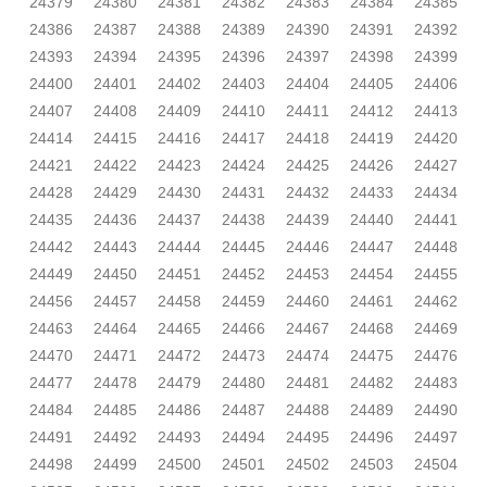
24379
24380
24381
24382
24383
24384
24385
24386
24387
24388
24389
24390
24391
24392
24393
24394
24395
24396
24397
24398
24399
24400
24401
24402
24403
24404
24405
24406
24407
24408
24409
24410
24411
24412
24413
24414
24415
24416
24417
24418
24419
24420
24421
24422
24423
24424
24425
24426
24427
24428
24429
24430
24431
24432
24433
24434
24435
24436
24437
24438
24439
24440
24441
24442
24443
24444
24445
24446
24447
24448
24449
24450
24451
24452
24453
24454
24455
24456
24457
24458
24459
24460
24461
24462
24463
24464
24465
24466
24467
24468
24469
24470
24471
24472
24473
24474
24475
24476
24477
24478
24479
24480
24481
24482
24483
24484
24485
24486
24487
24488
24489
24490
24491
24492
24493
24494
24495
24496
24497
24498
24499
24500
24501
24502
24503
24504