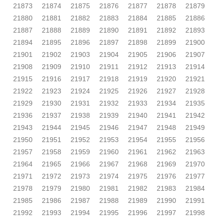
21873
21874
21875
21876
21877
21878
21879
21880
21881
21882
21883
21884
21885
21886
21887
21888
21889
21890
21891
21892
21893
21894
21895
21896
21897
21898
21899
21900
21901
21902
21903
21904
21905
21906
21907
21908
21909
21910
21911
21912
21913
21914
21915
21916
21917
21918
21919
21920
21921
21922
21923
21924
21925
21926
21927
21928
21929
21930
21931
21932
21933
21934
21935
21936
21937
21938
21939
21940
21941
21942
21943
21944
21945
21946
21947
21948
21949
21950
21951
21952
21953
21954
21955
21956
21957
21958
21959
21960
21961
21962
21963
21964
21965
21966
21967
21968
21969
21970
21971
21972
21973
21974
21975
21976
21977
21978
21979
21980
21981
21982
21983
21984
21985
21986
21987
21988
21989
21990
21991
21992
21993
21994
21995
21996
21997
21998