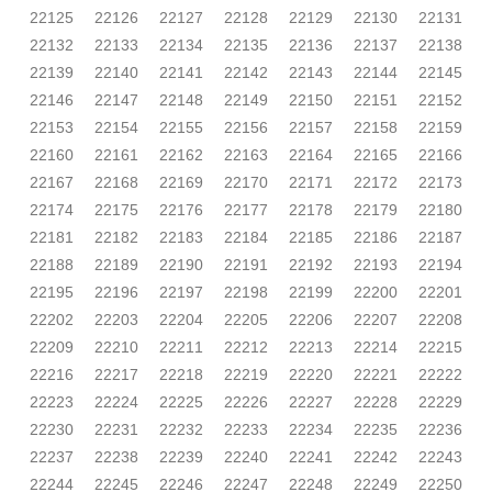
22125
22126
22127
22128
22129
22130
22131
22132
22133
22134
22135
22136
22137
22138
22139
22140
22141
22142
22143
22144
22145
22146
22147
22148
22149
22150
22151
22152
22153
22154
22155
22156
22157
22158
22159
22160
22161
22162
22163
22164
22165
22166
22167
22168
22169
22170
22171
22172
22173
22174
22175
22176
22177
22178
22179
22180
22181
22182
22183
22184
22185
22186
22187
22188
22189
22190
22191
22192
22193
22194
22195
22196
22197
22198
22199
22200
22201
22202
22203
22204
22205
22206
22207
22208
22209
22210
22211
22212
22213
22214
22215
22216
22217
22218
22219
22220
22221
22222
22223
22224
22225
22226
22227
22228
22229
22230
22231
22232
22233
22234
22235
22236
22237
22238
22239
22240
22241
22242
22243
22244
22245
22246
22247
22248
22249
22250