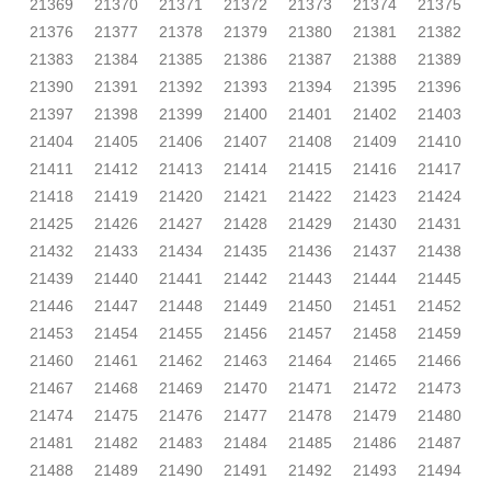
21369
21370
21371
21372
21373
21374
21375
21376
21377
21378
21379
21380
21381
21382
21383
21384
21385
21386
21387
21388
21389
21390
21391
21392
21393
21394
21395
21396
21397
21398
21399
21400
21401
21402
21403
21404
21405
21406
21407
21408
21409
21410
21411
21412
21413
21414
21415
21416
21417
21418
21419
21420
21421
21422
21423
21424
21425
21426
21427
21428
21429
21430
21431
21432
21433
21434
21435
21436
21437
21438
21439
21440
21441
21442
21443
21444
21445
21446
21447
21448
21449
21450
21451
21452
21453
21454
21455
21456
21457
21458
21459
21460
21461
21462
21463
21464
21465
21466
21467
21468
21469
21470
21471
21472
21473
21474
21475
21476
21477
21478
21479
21480
21481
21482
21483
21484
21485
21486
21487
21488
21489
21490
21491
21492
21493
21494