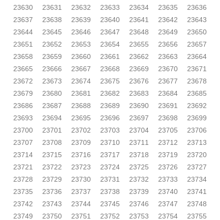
23630
23631
23632
23633
23634
23635
23636
23637
23638
23639
23640
23641
23642
23643
23644
23645
23646
23647
23648
23649
23650
23651
23652
23653
23654
23655
23656
23657
23658
23659
23660
23661
23662
23663
23664
23665
23666
23667
23668
23669
23670
23671
23672
23673
23674
23675
23676
23677
23678
23679
23680
23681
23682
23683
23684
23685
23686
23687
23688
23689
23690
23691
23692
23693
23694
23695
23696
23697
23698
23699
23700
23701
23702
23703
23704
23705
23706
23707
23708
23709
23710
23711
23712
23713
23714
23715
23716
23717
23718
23719
23720
23721
23722
23723
23724
23725
23726
23727
23728
23729
23730
23731
23732
23733
23734
23735
23736
23737
23738
23739
23740
23741
23742
23743
23744
23745
23746
23747
23748
23749
23750
23751
23752
23753
23754
23755