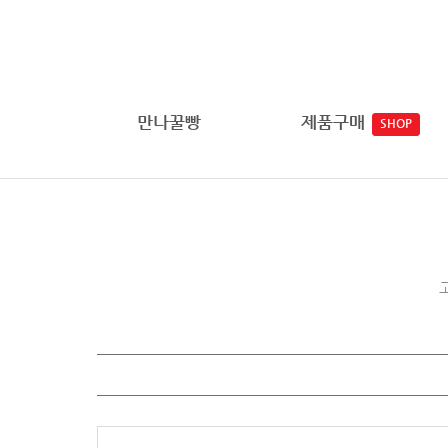
만나꿀빵
제품구매
SHOP