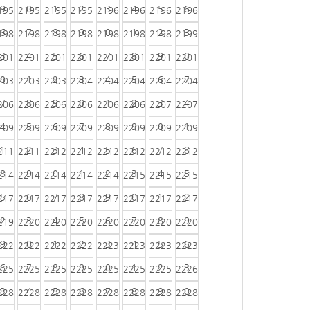
9
0
1
2
3
4
5
6
195
2195
2195
2195
2196
2196
2196
2196
6
7
8
9
0
1
2
3
198
2198
2198
2198
2198
2198
2198
2199
3
4
5
6
7
8
9
0
201
2201
2201
2201
2201
2201
2201
2201
0
1
2
3
4
5
6
7
203
2203
2203
2204
2204
2204
2204
2204
7
8
9
0
1
2
3
4
206
2206
2206
2206
2206
2206
2207
2207
4
5
6
7
8
9
0
1
209
2209
2209
2209
2209
2209
2209
2209
1
2
3
4
5
6
7
8
211
2211
2212
2212
2212
2212
2212
2212
8
9
0
1
2
3
4
5
214
2214
2214
2214
2214
2215
2215
2215
5
6
7
8
9
0
1
2
217
2217
2217
2217
2217
2217
2217
2217
2
3
4
5
6
7
8
9
219
2220
2220
2220
2220
2220
2220
2220
9
0
1
2
3
4
5
6
222
2222
2222
2222
2223
2223
2223
2223
6
7
8
9
0
1
2
3
225
2225
2225
2225
2225
2225
2225
2226
3
4
5
6
7
8
9
0
228
2228
2228
2228
2228
2228
2228
2228