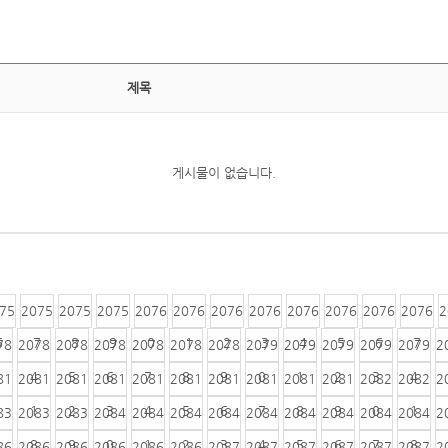
제목
게시물이 없습니다.
75
2075
2075
2075
2076
2076
2076
2076
2076
2076
2076
2076
2
6
7
8
9
0
1
2
3
4
5
6
7
78
2078
2078
2078
2078
2078
2078
2079
2079
2079
2079
2079
2
4
5
6
7
8
9
0
1
2
3
4
81
2081
2081
2081
2081
2081
2081
2081
2081
2081
2082
2082
2
1
2
3
4
5
6
7
8
9
0
1
83
2083
2083
2084
2084
2084
2084
2084
2084
2084
2084
2084
2
8
9
0
1
2
3
4
5
6
7
8
86
2086
2086
2086
2086
2086
2087
2087
2087
2087
2087
2087
2