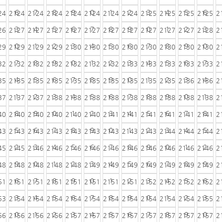
6
7
8
9
0
1
2
3
4
5
6
24
2124
2124
2124
2124
2124
2124
2124
2125
2125
2125
2125
2
3
4
5
6
7
8
9
0
1
2
3
26
2127
2127
2127
2127
2127
2127
2127
2127
2127
2127
2128
2
0
1
2
3
4
5
6
7
8
9
0
29
2129
2129
2129
2130
2130
2130
2130
2130
2130
2130
2130
2
7
8
9
0
1
2
3
4
5
6
7
32
2132
2132
2132
2132
2132
2132
2133
2133
2133
2133
2133
2
4
5
6
7
8
9
0
1
2
3
4
35
2135
2135
2135
2135
2135
2135
2135
2135
2135
2136
2136
2
1
2
3
4
5
6
7
8
9
0
1
37
2137
2137
2138
2138
2138
2138
2138
2138
2138
2138
2138
2
8
9
0
1
2
3
4
5
6
7
8
40
2140
2140
2140
2140
2140
2141
2141
2141
2141
2141
2141
2
5
6
7
8
9
0
1
2
3
4
5
43
2143
2143
2143
2143
2143
2143
2143
2143
2144
2144
2144
2
2
3
4
5
6
7
8
9
0
1
2
45
2145
2146
2146
2146
2146
2146
2146
2146
2146
2146
2146
2
9
0
1
2
3
4
5
6
7
8
9
48
2148
2148
2148
2148
2149
2149
2149
2149
2149
2149
2149
2
6
7
8
9
0
1
2
3
4
5
6
51
2151
2151
2151
2151
2151
2151
2151
2152
2152
2152
2152
2
3
4
5
6
7
8
9
0
1
2
3
53
2154
2154
2154
2154
2154
2154
2154
2154
2154
2154
2155
2
0
1
2
3
4
5
6
7
8
9
0
56
2156
2156
2156
2157
2157
2157
2157
2157
2157
2157
2157
2