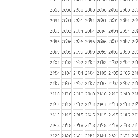
7
8
9
0
1
2
3
4
2088
2088
2088
2088
2088
2088
2089
20
4
5
6
7
8
9
0
1
2091
2091
2091
2091
2091
2091
2091
20
1
2
3
4
5
6
7
8
2093
2093
2094
2094
2094
2094
2094
20
8
9
0
1
2
3
4
5
2096
2096
2096
2096
2096
2097
2097
20
5
6
7
8
9
0
1
2
2099
2099
2099
2099
2099
2099
2099
20
2
3
4
5
6
7
8
9
2101
2102
2102
2102
2102
2102
2102
21
9
0
1
2
3
4
5
6
2104
2104
2104
2104
2105
2105
2105
21
6
7
8
9
0
1
2
3
2107
2107
2107
2107
2107
2107
2107
21
3
4
5
6
7
8
9
0
2110
2110
2110
2110
2110
2110
2110
21
0
1
2
3
4
5
6
7
2112
2112
2112
2113
2113
2113
2113
21
7
8
9
0
1
2
3
4
2115
2115
2115
2115
2115
2115
2116
21
4
5
6
7
8
9
0
1
2118
2118
2118
2118
2118
2118
2118
21
1
2
3
4
5
6
7
8
2120
2120
2121
2121
2121
2121
2121
21