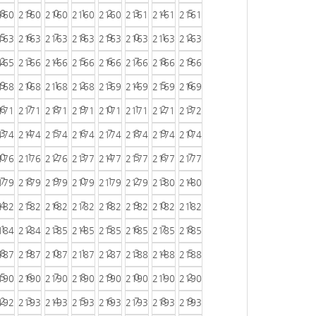
8
9
0
1
2
3
4
5
160
2160
2160
2160
2160
2161
2161
2161
5
6
7
8
9
0
1
2
163
2163
2163
2163
2163
2163
2163
2163
2
3
4
5
6
7
8
9
165
2166
2166
2166
2166
2166
2166
2166
9
0
1
2
3
4
5
6
168
2168
2168
2168
2169
2169
2169
2169
6
7
8
9
0
1
2
3
171
2171
2171
2171
2171
2171
2171
2172
3
4
5
6
7
8
9
0
174
2174
2174
2174
2174
2174
2174
2174
0
1
2
3
4
5
6
7
176
2176
2176
2177
2177
2177
2177
2177
7
8
9
0
1
2
3
4
179
2179
2179
2179
2179
2179
2180
2180
4
5
6
7
8
9
0
1
182
2182
2182
2182
2182
2182
2182
2182
1
2
3
4
5
6
7
8
184
2184
2185
2185
2185
2185
2185
2185
8
9
0
1
2
3
4
5
187
2187
2187
2187
2187
2188
2188
2188
5
6
7
8
9
0
1
2
190
2190
2190
2190
2190
2190
2190
2190
2
3
4
5
6
7
8
9
192
2193
2193
2193
2193
2193
2193
2193