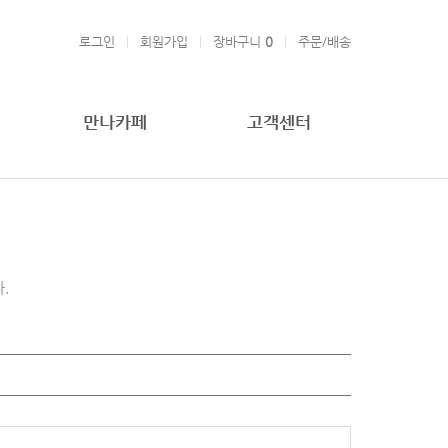
로그인
회원가입
장바구니
0
주문/배송
만나카페
고객센터
.