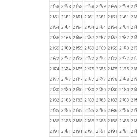
9
0
1
2
3
4
5
6
2158
2158
2158
2158
2159
2159
2159
21
6
7
8
9
0
1
2
3
2161
2161
2161
2161
2161
2161
2161
21
3
4
5
6
7
8
9
0
2164
2164
2164
2164
2164
2164
2164
21
0
1
2
3
4
5
6
7
2166
2166
2166
2167
2167
2167
2167
21
7
8
9
0
1
2
3
4
2169
2169
2169
2169
2169
2169
2170
21
4
5
6
7
8
9
0
1
2172
2172
2172
2172
2172
2172
2172
21
1
2
3
4
5
6
7
8
2174
2174
2175
2175
2175
2175
2175
21
8
9
0
1
2
3
4
5
2177
2177
2177
2177
2177
2178
2178
21
5
6
7
8
9
0
1
2
2180
2180
2180
2180
2180
2180
2180
21
2
3
4
5
6
7
8
9
2182
2183
2183
2183
2183
2183
2183
21
9
0
1
2
3
4
5
6
2185
2185
2185
2185
2186
2186
2186
21
6
7
8
9
0
1
2
3
2188
2188
2188
2188
2188
2188
2188
21
3
4
5
6
7
8
9
0
2191
2191
2191
2191
2191
2191
2191
21