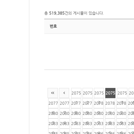
총
519,385
건의 게시물이 있습니다.
번호
2075
2075
2075
2075
2075
20
1
2
3
4
5
2077
2077
2077
2077
2078
2078
2078
20
6
7
8
9
0
1
2
3
2080
2080
2080
2080
2080
2080
2080
20
3
4
5
6
7
8
9
0
2083
2083
2083
2083
2083
2083
2083
20
0
1
2
3
4
5
6
7
2085
2085
2085
2086
2086
2086
2086
20