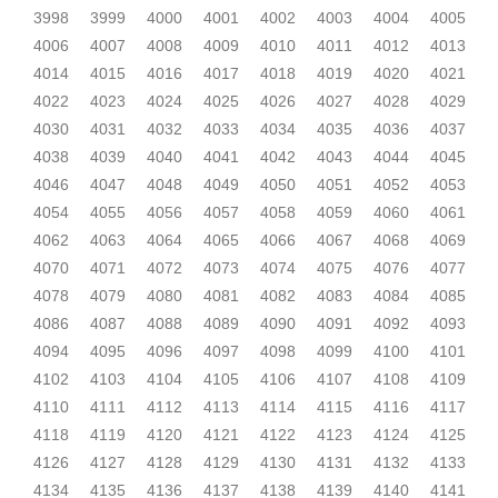
3998
3999
4000
4001
4002
4003
4004
4005
4006
4007
4008
4009
4010
4011
4012
4013
4014
4015
4016
4017
4018
4019
4020
4021
4022
4023
4024
4025
4026
4027
4028
4029
4030
4031
4032
4033
4034
4035
4036
4037
4038
4039
4040
4041
4042
4043
4044
4045
4046
4047
4048
4049
4050
4051
4052
4053
4054
4055
4056
4057
4058
4059
4060
4061
4062
4063
4064
4065
4066
4067
4068
4069
4070
4071
4072
4073
4074
4075
4076
4077
4078
4079
4080
4081
4082
4083
4084
4085
4086
4087
4088
4089
4090
4091
4092
4093
4094
4095
4096
4097
4098
4099
4100
4101
4102
4103
4104
4105
4106
4107
4108
4109
4110
4111
4112
4113
4114
4115
4116
4117
4118
4119
4120
4121
4122
4123
4124
4125
4126
4127
4128
4129
4130
4131
4132
4133
4134
4135
4136
4137
4138
4139
4140
4141