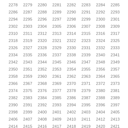
2278
2279
2280
2281
2282
2283
2284
2285
2286
2287
2288
2289
2290
2291
2292
2293
2294
2295
2296
2297
2298
2299
2300
2301
2302
2303
2304
2305
2306
2307
2308
2309
2310
2311
2312
2313
2314
2315
2316
2317
2318
2319
2320
2321
2322
2323
2324
2325
2326
2327
2328
2329
2330
2331
2332
2333
2334
2335
2336
2337
2338
2339
2340
2341
2342
2343
2344
2345
2346
2347
2348
2349
2350
2351
2352
2353
2354
2355
2356
2357
2358
2359
2360
2361
2362
2363
2364
2365
2366
2367
2368
2369
2370
2371
2372
2373
2374
2375
2376
2377
2378
2379
2380
2381
2382
2383
2384
2385
2386
2387
2388
2389
2390
2391
2392
2393
2394
2395
2396
2397
2398
2399
2400
2401
2402
2403
2404
2405
2406
2407
2408
2409
2410
2411
2412
2413
2414
2415
2416
2417
2418
2419
2420
2421