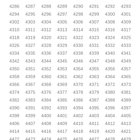
4286
4287
4288
4289
4290
4291
4292
4293
4294
4295
4296
4297
4298
4299
4300
4301
4302
4303
4304
4305
4306
4307
4308
4309
4310
4311
4312
4313
4314
4315
4316
4317
4318
4319
4320
4321
4322
4323
4324
4325
4326
4327
4328
4329
4330
4331
4332
4333
4334
4335
4336
4337
4338
4339
4340
4341
4342
4343
4344
4345
4346
4347
4348
4349
4350
4351
4352
4353
4354
4355
4356
4357
4358
4359
4360
4361
4362
4363
4364
4365
4366
4367
4368
4369
4370
4371
4372
4373
4374
4375
4376
4377
4378
4379
4380
4381
4382
4383
4384
4385
4386
4387
4388
4389
4390
4391
4392
4393
4394
4395
4396
4397
4398
4399
4400
4401
4402
4403
4404
4405
4406
4407
4408
4409
4410
4411
4412
4413
4414
4415
4416
4417
4418
4419
4420
4421
4422
4423
4424
4425
4426
4427
4428
4429