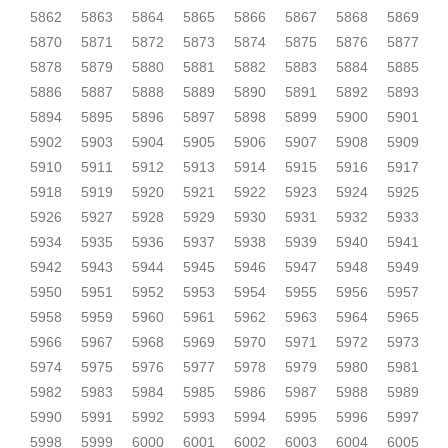
5862
5863
5864
5865
5866
5867
5868
5869
5870
5871
5872
5873
5874
5875
5876
5877
5878
5879
5880
5881
5882
5883
5884
5885
5886
5887
5888
5889
5890
5891
5892
5893
5894
5895
5896
5897
5898
5899
5900
5901
5902
5903
5904
5905
5906
5907
5908
5909
5910
5911
5912
5913
5914
5915
5916
5917
5918
5919
5920
5921
5922
5923
5924
5925
5926
5927
5928
5929
5930
5931
5932
5933
5934
5935
5936
5937
5938
5939
5940
5941
5942
5943
5944
5945
5946
5947
5948
5949
5950
5951
5952
5953
5954
5955
5956
5957
5958
5959
5960
5961
5962
5963
5964
5965
5966
5967
5968
5969
5970
5971
5972
5973
5974
5975
5976
5977
5978
5979
5980
5981
5982
5983
5984
5985
5986
5987
5988
5989
5990
5991
5992
5993
5994
5995
5996
5997
5998
5999
6000
6001
6002
6003
6004
6005