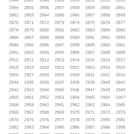
2846
2847
2848
2849
2850
2851
2852
2853
2854
2855
2856
2857
2858
2859
2860
2861
2862
2863
2864
2865
2866
2867
2868
2869
2870
2871
2872
2873
2874
2875
2876
2877
2878
2879
2880
2881
2882
2883
2884
2885
2886
2887
2888
2889
2890
2891
2892
2893
2894
2895
2896
2897
2898
2899
2900
2901
2902
2903
2904
2905
2906
2907
2908
2909
2910
2911
2912
2913
2914
2915
2916
2917
2918
2919
2920
2921
2922
2923
2924
2925
2926
2927
2928
2929
2930
2931
2932
2933
2934
2935
2936
2937
2938
2939
2940
2941
2942
2943
2944
2945
2946
2947
2948
2949
2950
2951
2952
2953
2954
2955
2956
2957
2958
2959
2960
2961
2962
2963
2964
2965
2966
2967
2968
2969
2970
2971
2972
2973
2974
2975
2976
2977
2978
2979
2980
2981
2982
2983
2984
2985
2986
2987
2988
2989