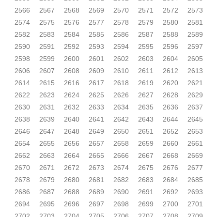
2566
2567
2568
2569
2570
2571
2572
2573
2574
2575
2576
2577
2578
2579
2580
2581
2582
2583
2584
2585
2586
2587
2588
2589
2590
2591
2592
2593
2594
2595
2596
2597
2598
2599
2600
2601
2602
2603
2604
2605
2606
2607
2608
2609
2610
2611
2612
2613
2614
2615
2616
2617
2618
2619
2620
2621
2622
2623
2624
2625
2626
2627
2628
2629
2630
2631
2632
2633
2634
2635
2636
2637
2638
2639
2640
2641
2642
2643
2644
2645
2646
2647
2648
2649
2650
2651
2652
2653
2654
2655
2656
2657
2658
2659
2660
2661
2662
2663
2664
2665
2666
2667
2668
2669
2670
2671
2672
2673
2674
2675
2676
2677
2678
2679
2680
2681
2682
2683
2684
2685
2686
2687
2688
2689
2690
2691
2692
2693
2694
2695
2696
2697
2698
2699
2700
2701
2702
2703
2704
2705
2706
2707
2708
2709