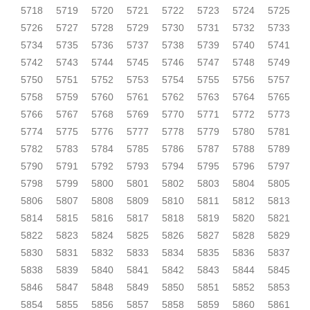
5718
5719
5720
5721
5722
5723
5724
5725
5726
5727
5728
5729
5730
5731
5732
5733
5734
5735
5736
5737
5738
5739
5740
5741
5742
5743
5744
5745
5746
5747
5748
5749
5750
5751
5752
5753
5754
5755
5756
5757
5758
5759
5760
5761
5762
5763
5764
5765
5766
5767
5768
5769
5770
5771
5772
5773
5774
5775
5776
5777
5778
5779
5780
5781
5782
5783
5784
5785
5786
5787
5788
5789
5790
5791
5792
5793
5794
5795
5796
5797
5798
5799
5800
5801
5802
5803
5804
5805
5806
5807
5808
5809
5810
5811
5812
5813
5814
5815
5816
5817
5818
5819
5820
5821
5822
5823
5824
5825
5826
5827
5828
5829
5830
5831
5832
5833
5834
5835
5836
5837
5838
5839
5840
5841
5842
5843
5844
5845
5846
5847
5848
5849
5850
5851
5852
5853
5854
5855
5856
5857
5858
5859
5860
5861