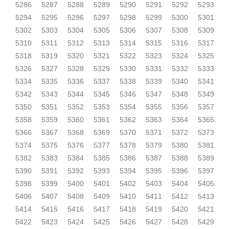
5286
5287
5288
5289
5290
5291
5292
5293
5294
5295
5296
5297
5298
5299
5300
5301
5302
5303
5304
5305
5306
5307
5308
5309
5310
5311
5312
5313
5314
5315
5316
5317
5318
5319
5320
5321
5322
5323
5324
5325
5326
5327
5328
5329
5330
5331
5332
5333
5334
5335
5336
5337
5338
5339
5340
5341
5342
5343
5344
5345
5346
5347
5348
5349
5350
5351
5352
5353
5354
5355
5356
5357
5358
5359
5360
5361
5362
5363
5364
5365
5366
5367
5368
5369
5370
5371
5372
5373
5374
5375
5376
5377
5378
5379
5380
5381
5382
5383
5384
5385
5386
5387
5388
5389
5390
5391
5392
5393
5394
5395
5396
5397
5398
5399
5400
5401
5402
5403
5404
5405
5406
5407
5408
5409
5410
5411
5412
5413
5414
5415
5416
5417
5418
5419
5420
5421
5422
5423
5424
5425
5426
5427
5428
5429