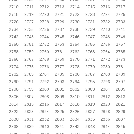
2710
2711
2712
2713
2714
2715
2716
2717
2718
2719
2720
2721
2722
2723
2724
2725
2726
2727
2728
2729
2730
2731
2732
2733
2734
2735
2736
2737
2738
2739
2740
2741
2742
2743
2744
2745
2746
2747
2748
2749
2750
2751
2752
2753
2754
2755
2756
2757
2758
2759
2760
2761
2762
2763
2764
2765
2766
2767
2768
2769
2770
2771
2772
2773
2774
2775
2776
2777
2778
2779
2780
2781
2782
2783
2784
2785
2786
2787
2788
2789
2790
2791
2792
2793
2794
2795
2796
2797
2798
2799
2800
2801
2802
2803
2804
2805
2806
2807
2808
2809
2810
2811
2812
2813
2814
2815
2816
2817
2818
2819
2820
2821
2822
2823
2824
2825
2826
2827
2828
2829
2830
2831
2832
2833
2834
2835
2836
2837
2838
2839
2840
2841
2842
2843
2844
2845