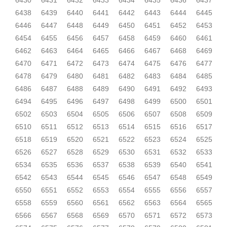
6430
6431
6432
6433
6434
6435
6436
6437
6438
6439
6440
6441
6442
6443
6444
6445
6446
6447
6448
6449
6450
6451
6452
6453
6454
6455
6456
6457
6458
6459
6460
6461
6462
6463
6464
6465
6466
6467
6468
6469
6470
6471
6472
6473
6474
6475
6476
6477
6478
6479
6480
6481
6482
6483
6484
6485
6486
6487
6488
6489
6490
6491
6492
6493
6494
6495
6496
6497
6498
6499
6500
6501
6502
6503
6504
6505
6506
6507
6508
6509
6510
6511
6512
6513
6514
6515
6516
6517
6518
6519
6520
6521
6522
6523
6524
6525
6526
6527
6528
6529
6530
6531
6532
6533
6534
6535
6536
6537
6538
6539
6540
6541
6542
6543
6544
6545
6546
6547
6548
6549
6550
6551
6552
6553
6554
6555
6556
6557
6558
6559
6560
6561
6562
6563
6564
6565
6566
6567
6568
6569
6570
6571
6572
6573