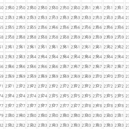
6
7
8
9
0
1
2
3
4
5
6
50
2350
2350
2350
2350
2350
2350
2350
2351
2351
2351
2351
2
3
4
5
6
7
8
9
0
1
2
3
52
2353
2353
2353
2353
2353
2353
2353
2353
2353
2353
2354
2
0
1
2
3
4
5
6
7
8
9
0
55
2355
2355
2355
2356
2356
2356
2356
2356
2356
2356
2356
2
7
8
9
0
1
2
3
4
5
6
7
58
2358
2358
2358
2358
2358
2358
2359
2359
2359
2359
2359
2
4
5
6
7
8
9
0
1
2
3
4
61
2361
2361
2361
2361
2361
2361
2361
2361
2361
2362
2362
2
1
2
3
4
5
6
7
8
9
0
1
63
2363
2363
2364
2364
2364
2364
2364
2364
2364
2364
2364
2
8
9
0
1
2
3
4
5
6
7
8
66
2366
2366
2366
2366
2366
2367
2367
2367
2367
2367
2367
2
5
6
7
8
9
0
1
2
3
4
5
69
2369
2369
2369
2369
2369
2369
2369
2369
2370
2370
2370
2
2
3
4
5
6
7
8
9
0
1
2
71
2371
2372
2372
2372
2372
2372
2372
2372
2372
2372
2372
2
9
0
1
2
3
4
5
6
7
8
9
74
2374
2374
2374
2374
2375
2375
2375
2375
2375
2375
2375
2
6
7
8
9
0
1
2
3
4
5
6
77
2377
2377
2377
2377
2377
2377
2377
2378
2378
2378
2378
2
3
4
5
6
7
8
9
0
1
2
3
79
2380
2380
2380
2380
2380
2380
2380
2380
2380
2380
2381
2
0
1
2
3
4
5
6
7
8
9
0
82
2382
2382
2382
2383
2383
2383
2383
2383
2383
2383
2383
2