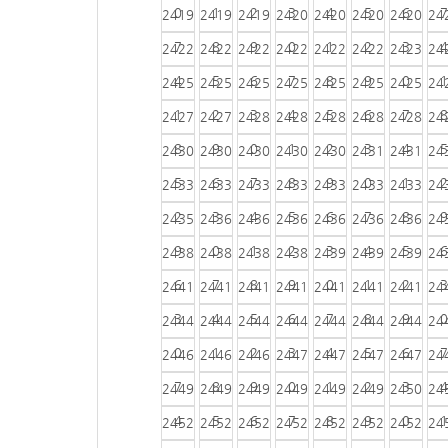
0
1
2
3
4
5
6
7
2419
2419
2419
2420
2420
2420
2420
24
7
8
9
0
1
2
3
4
2422
2422
2422
2422
2422
2422
2423
24
4
5
6
7
8
9
0
1
2425
2425
2425
2425
2425
2425
2425
24
1
2
3
4
5
6
7
8
2427
2427
2428
2428
2428
2428
2428
24
8
9
0
1
2
3
4
5
2430
2430
2430
2430
2430
2431
2431
24
5
6
7
8
9
0
1
2
2433
2433
2433
2433
2433
2433
2433
24
2
3
4
5
6
7
8
9
2435
2436
2436
2436
2436
2436
2436
24
9
0
1
2
3
4
5
6
2438
2438
2438
2438
2439
2439
2439
24
6
7
8
9
0
1
2
3
2441
2441
2441
2441
2441
2441
2441
24
3
4
5
6
7
8
9
0
2444
2444
2444
2444
2444
2444
2444
24
0
1
2
3
4
5
6
7
2446
2446
2446
2447
2447
2447
2447
24
7
8
9
0
1
2
3
4
2449
2449
2449
2449
2449
2449
2450
24
4
5
6
7
8
9
0
1
2452
2452
2452
2452
2452
2452
2452
24