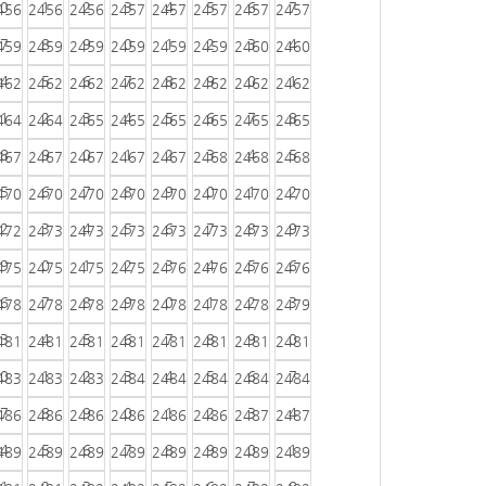
0
1
2
3
4
5
6
7
456
2456
2456
2457
2457
2457
2457
2457
7
8
9
0
1
2
3
4
459
2459
2459
2459
2459
2459
2460
2460
4
5
6
7
8
9
0
1
462
2462
2462
2462
2462
2462
2462
2462
1
2
3
4
5
6
7
8
464
2464
2465
2465
2465
2465
2465
2465
8
9
0
1
2
3
4
5
467
2467
2467
2467
2467
2468
2468
2468
5
6
7
8
9
0
1
2
470
2470
2470
2470
2470
2470
2470
2470
2
3
4
5
6
7
8
9
472
2473
2473
2473
2473
2473
2473
2473
9
0
1
2
3
4
5
6
475
2475
2475
2475
2476
2476
2476
2476
6
7
8
9
0
1
2
3
478
2478
2478
2478
2478
2478
2478
2479
3
4
5
6
7
8
9
0
481
2481
2481
2481
2481
2481
2481
2481
0
1
2
3
4
5
6
7
483
2483
2483
2484
2484
2484
2484
2484
7
8
9
0
1
2
3
4
486
2486
2486
2486
2486
2486
2487
2487
4
5
6
7
8
9
0
1
489
2489
2489
2489
2489
2489
2489
2489