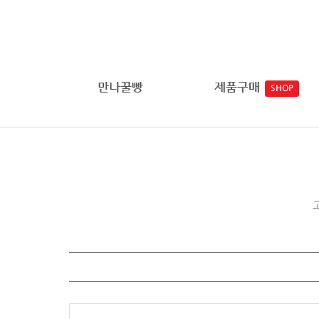
만나꿀빵
제품구매
SHOP