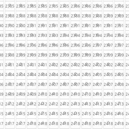
7
8
9
0
1
2
3
4
5
6
7
85
2385
2385
2385
2385
2385
2385
2386
2386
2386
2386
2386
2
4
5
6
7
8
9
0
1
2
3
4
88
2388
2388
2388
2388
2388
2388
2388
2388
2388
2389
2389
2
1
2
3
4
5
6
7
8
9
0
1
90
2390
2390
2391
2391
2391
2391
2391
2391
2391
2391
2391
2
8
9
0
1
2
3
4
5
6
7
8
93
2393
2393
2393
2393
2393
2394
2394
2394
2394
2394
2394
2
5
6
7
8
9
0
1
2
3
4
5
96
2396
2396
2396
2396
2396
2396
2396
2396
2397
2397
2397
2
2
3
4
5
6
7
8
9
0
1
2
98
2398
2399
2399
2399
2399
2399
2399
2399
2399
2399
2399
2
9
0
1
2
3
4
5
6
7
8
9
01
2401
2401
2401
2401
2402
2402
2402
2402
2402
2402
2402
2
6
7
8
9
0
1
2
3
4
5
6
04
2404
2404
2404
2404
2404
2404
2404
2405
2405
2405
2405
2
3
4
5
6
7
8
9
0
1
2
3
06
2407
2407
2407
2407
2407
2407
2407
2407
2407
2407
2408
2
0
1
2
3
4
5
6
7
8
9
0
09
2409
2409
2409
2410
2410
2410
2410
2410
2410
2410
2410
2
7
8
9
0
1
2
3
4
5
6
7
12
2412
2412
2412
2412
2412
2412
2413
2413
2413
2413
2413
2
4
5
6
7
8
9
0
1
2
3
4
15
2415
2415
2415
2415
2415
2415
2415
2415
2415
2416
2416
2
1
2
3
4
5
6
7
8
9
0
1
17
2417
2417
2418
2418
2418
2418
2418
2418
2418
2418
2418
2