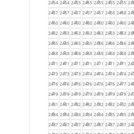
1
2
3
4
5
6
7
8
2454
2454
2455
2455
2455
2455
2455
24
8
9
0
1
2
3
4
5
2457
2457
2457
2457
2457
2458
2458
24
5
6
7
8
9
0
1
2
2460
2460
2460
2460
2460
2460
2460
24
2
3
4
5
6
7
8
9
2462
2463
2463
2463
2463
2463
2463
24
9
0
1
2
3
4
5
6
2465
2465
2465
2465
2466
2466
2466
24
6
7
8
9
0
1
2
3
2468
2468
2468
2468
2468
2468
2468
24
3
4
5
6
7
8
9
0
2471
2471
2471
2471
2471
2471
2471
24
0
1
2
3
4
5
6
7
2473
2473
2473
2474
2474
2474
2474
24
7
8
9
0
1
2
3
4
2476
2476
2476
2476
2476
2476
2477
24
4
5
6
7
8
9
0
1
2479
2479
2479
2479
2479
2479
2479
24
1
2
3
4
5
6
7
8
2481
2481
2482
2482
2482
2482
2482
24
8
9
0
1
2
3
4
5
2484
2484
2484
2484
2484
2485
2485
24
5
6
7
8
9
0
1
2
2487
2487
2487
2487
2487
2487
2487
24