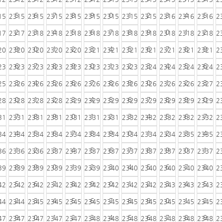
5
6
7
8
9
0
1
2
3
4
5
15
2315
2315
2315
2315
2315
2315
2315
2315
2316
2316
2316
2
2
3
4
5
6
7
8
9
0
1
2
17
2317
2318
2318
2318
2318
2318
2318
2318
2318
2318
2318
2
9
0
1
2
3
4
5
6
7
8
9
20
2320
2320
2320
2320
2321
2321
2321
2321
2321
2321
2321
2
6
7
8
9
0
1
2
3
4
5
6
23
2323
2323
2323
2323
2323
2323
2323
2324
2324
2324
2324
2
3
4
5
6
7
8
9
0
1
2
3
25
2326
2326
2326
2326
2326
2326
2326
2326
2326
2326
2327
2
0
1
2
3
4
5
6
7
8
9
0
28
2328
2328
2328
2329
2329
2329
2329
2329
2329
2329
2329
2
7
8
9
0
1
2
3
4
5
6
7
31
2331
2331
2331
2331
2331
2331
2332
2332
2332
2332
2332
2
4
5
6
7
8
9
0
1
2
3
4
34
2334
2334
2334
2334
2334
2334
2334
2334
2334
2335
2335
2
1
2
3
4
5
6
7
8
9
0
1
36
2336
2336
2337
2337
2337
2337
2337
2337
2337
2337
2337
2
8
9
0
1
2
3
4
5
6
7
8
39
2339
2339
2339
2339
2339
2340
2340
2340
2340
2340
2340
2
5
6
7
8
9
0
1
2
3
4
5
42
2342
2342
2342
2342
2342
2342
2342
2342
2343
2343
2343
2
2
3
4
5
6
7
8
9
0
1
2
44
2344
2345
2345
2345
2345
2345
2345
2345
2345
2345
2345
2
9
0
1
2
3
4
5
6
7
8
9
47
2347
2347
2347
2347
2348
2348
2348
2348
2348
2348
2348
2