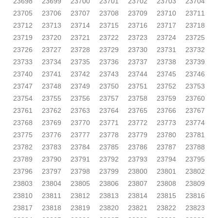
23698
23699
23700
23701
23702
23703
23704
23705
23706
23707
23708
23709
23710
23711
23712
23713
23714
23715
23716
23717
23718
23719
23720
23721
23722
23723
23724
23725
23726
23727
23728
23729
23730
23731
23732
23733
23734
23735
23736
23737
23738
23739
23740
23741
23742
23743
23744
23745
23746
23747
23748
23749
23750
23751
23752
23753
23754
23755
23756
23757
23758
23759
23760
23761
23762
23763
23764
23765
23766
23767
23768
23769
23770
23771
23772
23773
23774
23775
23776
23777
23778
23779
23780
23781
23782
23783
23784
23785
23786
23787
23788
23789
23790
23791
23792
23793
23794
23795
23796
23797
23798
23799
23800
23801
23802
23803
23804
23805
23806
23807
23808
23809
23810
23811
23812
23813
23814
23815
23816
23817
23818
23819
23820
23821
23822
23823