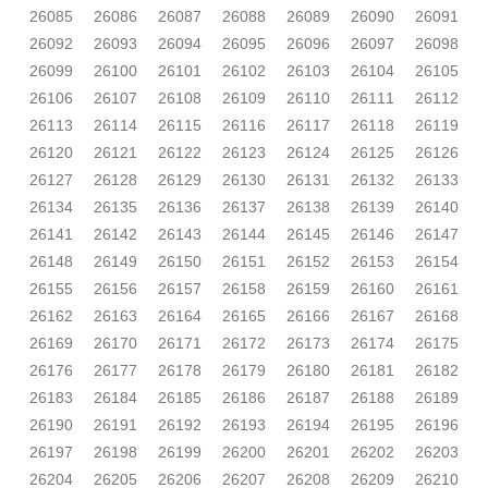
26085
26086
26087
26088
26089
26090
26091
26092
26093
26094
26095
26096
26097
26098
26099
26100
26101
26102
26103
26104
26105
26106
26107
26108
26109
26110
26111
26112
26113
26114
26115
26116
26117
26118
26119
26120
26121
26122
26123
26124
26125
26126
26127
26128
26129
26130
26131
26132
26133
26134
26135
26136
26137
26138
26139
26140
26141
26142
26143
26144
26145
26146
26147
26148
26149
26150
26151
26152
26153
26154
26155
26156
26157
26158
26159
26160
26161
26162
26163
26164
26165
26166
26167
26168
26169
26170
26171
26172
26173
26174
26175
26176
26177
26178
26179
26180
26181
26182
26183
26184
26185
26186
26187
26188
26189
26190
26191
26192
26193
26194
26195
26196
26197
26198
26199
26200
26201
26202
26203
26204
26205
26206
26207
26208
26209
26210