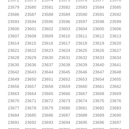
23572
23573
23574
23575
23576
23577
23578
23579
23580
23581
23582
23583
23584
23585
23586
23587
23588
23589
23590
23591
23592
23593
23594
23595
23596
23597
23598
23599
23600
23601
23602
23603
23604
23605
23606
23607
23608
23609
23610
23611
23612
23613
23614
23615
23616
23617
23618
23619
23620
23621
23622
23623
23624
23625
23626
23627
23628
23629
23630
23631
23632
23633
23634
23635
23636
23637
23638
23639
23640
23641
23642
23643
23644
23645
23646
23647
23648
23649
23650
23651
23652
23653
23654
23655
23656
23657
23658
23659
23660
23661
23662
23663
23664
23665
23666
23667
23668
23669
23670
23671
23672
23673
23674
23675
23676
23677
23678
23679
23680
23681
23682
23683
23684
23685
23686
23687
23688
23689
23690
23691
23692
23693
23694
23695
23696
23697