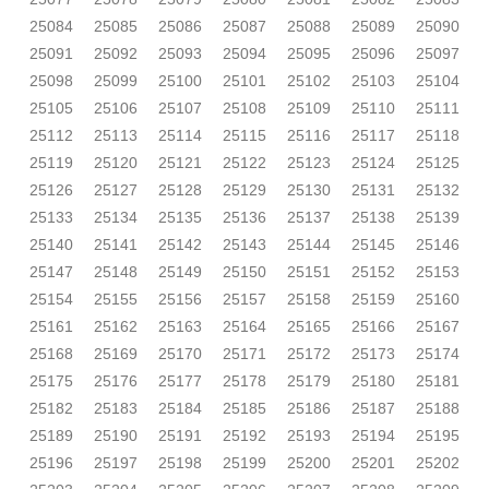
25084
25085
25086
25087
25088
25089
25090
25091
25092
25093
25094
25095
25096
25097
25098
25099
25100
25101
25102
25103
25104
25105
25106
25107
25108
25109
25110
25111
25112
25113
25114
25115
25116
25117
25118
25119
25120
25121
25122
25123
25124
25125
25126
25127
25128
25129
25130
25131
25132
25133
25134
25135
25136
25137
25138
25139
25140
25141
25142
25143
25144
25145
25146
25147
25148
25149
25150
25151
25152
25153
25154
25155
25156
25157
25158
25159
25160
25161
25162
25163
25164
25165
25166
25167
25168
25169
25170
25171
25172
25173
25174
25175
25176
25177
25178
25179
25180
25181
25182
25183
25184
25185
25186
25187
25188
25189
25190
25191
25192
25193
25194
25195
25196
25197
25198
25199
25200
25201
25202