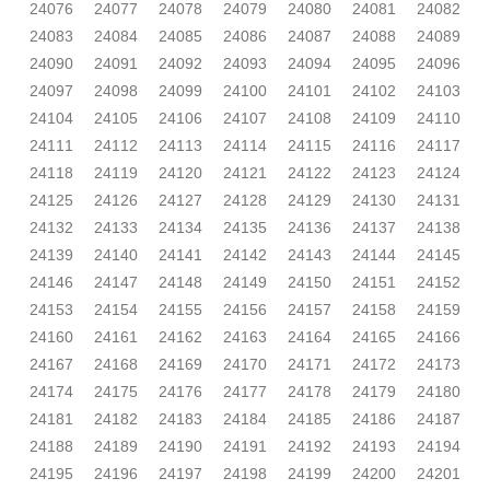
24076
24077
24078
24079
24080
24081
24082
24083
24084
24085
24086
24087
24088
24089
24090
24091
24092
24093
24094
24095
24096
24097
24098
24099
24100
24101
24102
24103
24104
24105
24106
24107
24108
24109
24110
24111
24112
24113
24114
24115
24116
24117
24118
24119
24120
24121
24122
24123
24124
24125
24126
24127
24128
24129
24130
24131
24132
24133
24134
24135
24136
24137
24138
24139
24140
24141
24142
24143
24144
24145
24146
24147
24148
24149
24150
24151
24152
24153
24154
24155
24156
24157
24158
24159
24160
24161
24162
24163
24164
24165
24166
24167
24168
24169
24170
24171
24172
24173
24174
24175
24176
24177
24178
24179
24180
24181
24182
24183
24184
24185
24186
24187
24188
24189
24190
24191
24192
24193
24194
24195
24196
24197
24198
24199
24200
24201