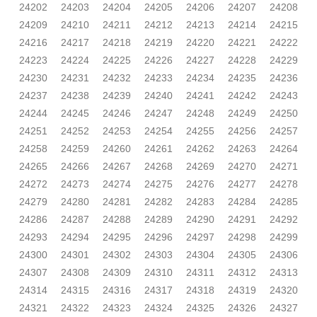
24202
24203
24204
24205
24206
24207
24208
24209
24210
24211
24212
24213
24214
24215
24216
24217
24218
24219
24220
24221
24222
24223
24224
24225
24226
24227
24228
24229
24230
24231
24232
24233
24234
24235
24236
24237
24238
24239
24240
24241
24242
24243
24244
24245
24246
24247
24248
24249
24250
24251
24252
24253
24254
24255
24256
24257
24258
24259
24260
24261
24262
24263
24264
24265
24266
24267
24268
24269
24270
24271
24272
24273
24274
24275
24276
24277
24278
24279
24280
24281
24282
24283
24284
24285
24286
24287
24288
24289
24290
24291
24292
24293
24294
24295
24296
24297
24298
24299
24300
24301
24302
24303
24304
24305
24306
24307
24308
24309
24310
24311
24312
24313
24314
24315
24316
24317
24318
24319
24320
24321
24322
24323
24324
24325
24326
24327