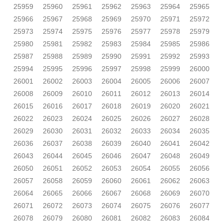
25959
25960
25961
25962
25963
25964
25965
25966
25967
25968
25969
25970
25971
25972
25973
25974
25975
25976
25977
25978
25979
25980
25981
25982
25983
25984
25985
25986
25987
25988
25989
25990
25991
25992
25993
25994
25995
25996
25997
25998
25999
26000
26001
26002
26003
26004
26005
26006
26007
26008
26009
26010
26011
26012
26013
26014
26015
26016
26017
26018
26019
26020
26021
26022
26023
26024
26025
26026
26027
26028
26029
26030
26031
26032
26033
26034
26035
26036
26037
26038
26039
26040
26041
26042
26043
26044
26045
26046
26047
26048
26049
26050
26051
26052
26053
26054
26055
26056
26057
26058
26059
26060
26061
26062
26063
26064
26065
26066
26067
26068
26069
26070
26071
26072
26073
26074
26075
26076
26077
26078
26079
26080
26081
26082
26083
26084