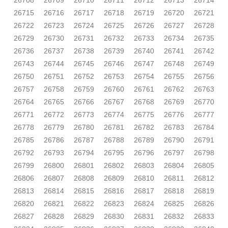
26708
26709
26710
26711
26712
26713
26714
26715
26716
26717
26718
26719
26720
26721
26722
26723
26724
26725
26726
26727
26728
26729
26730
26731
26732
26733
26734
26735
26736
26737
26738
26739
26740
26741
26742
26743
26744
26745
26746
26747
26748
26749
26750
26751
26752
26753
26754
26755
26756
26757
26758
26759
26760
26761
26762
26763
26764
26765
26766
26767
26768
26769
26770
26771
26772
26773
26774
26775
26776
26777
26778
26779
26780
26781
26782
26783
26784
26785
26786
26787
26788
26789
26790
26791
26792
26793
26794
26795
26796
26797
26798
26799
26800
26801
26802
26803
26804
26805
26806
26807
26808
26809
26810
26811
26812
26813
26814
26815
26816
26817
26818
26819
26820
26821
26822
26823
26824
26825
26826
26827
26828
26829
26830
26831
26832
26833