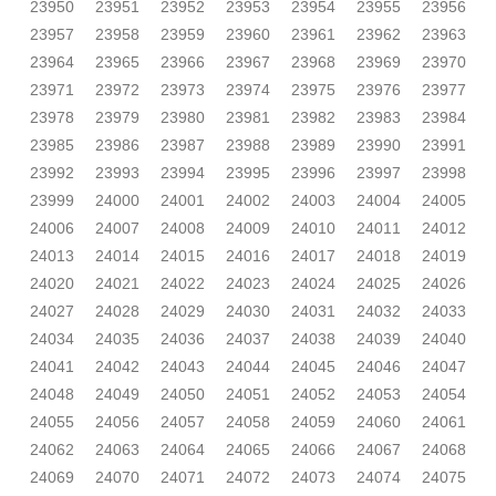
23950
23951
23952
23953
23954
23955
23956
23957
23958
23959
23960
23961
23962
23963
23964
23965
23966
23967
23968
23969
23970
23971
23972
23973
23974
23975
23976
23977
23978
23979
23980
23981
23982
23983
23984
23985
23986
23987
23988
23989
23990
23991
23992
23993
23994
23995
23996
23997
23998
23999
24000
24001
24002
24003
24004
24005
24006
24007
24008
24009
24010
24011
24012
24013
24014
24015
24016
24017
24018
24019
24020
24021
24022
24023
24024
24025
24026
24027
24028
24029
24030
24031
24032
24033
24034
24035
24036
24037
24038
24039
24040
24041
24042
24043
24044
24045
24046
24047
24048
24049
24050
24051
24052
24053
24054
24055
24056
24057
24058
24059
24060
24061
24062
24063
24064
24065
24066
24067
24068
24069
24070
24071
24072
24073
24074
24075