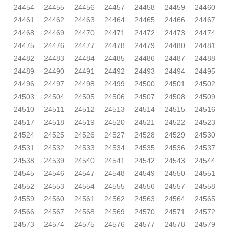
24454
24455
24456
24457
24458
24459
24460
24461
24462
24463
24464
24465
24466
24467
24468
24469
24470
24471
24472
24473
24474
24475
24476
24477
24478
24479
24480
24481
24482
24483
24484
24485
24486
24487
24488
24489
24490
24491
24492
24493
24494
24495
24496
24497
24498
24499
24500
24501
24502
24503
24504
24505
24506
24507
24508
24509
24510
24511
24512
24513
24514
24515
24516
24517
24518
24519
24520
24521
24522
24523
24524
24525
24526
24527
24528
24529
24530
24531
24532
24533
24534
24535
24536
24537
24538
24539
24540
24541
24542
24543
24544
24545
24546
24547
24548
24549
24550
24551
24552
24553
24554
24555
24556
24557
24558
24559
24560
24561
24562
24563
24564
24565
24566
24567
24568
24569
24570
24571
24572
24573
24574
24575
24576
24577
24578
24579