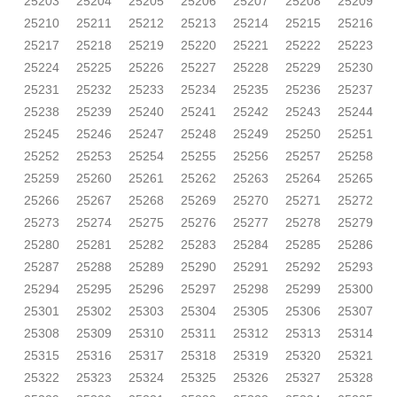
25203
25204
25205
25206
25207
25208
25209
25210
25211
25212
25213
25214
25215
25216
25217
25218
25219
25220
25221
25222
25223
25224
25225
25226
25227
25228
25229
25230
25231
25232
25233
25234
25235
25236
25237
25238
25239
25240
25241
25242
25243
25244
25245
25246
25247
25248
25249
25250
25251
25252
25253
25254
25255
25256
25257
25258
25259
25260
25261
25262
25263
25264
25265
25266
25267
25268
25269
25270
25271
25272
25273
25274
25275
25276
25277
25278
25279
25280
25281
25282
25283
25284
25285
25286
25287
25288
25289
25290
25291
25292
25293
25294
25295
25296
25297
25298
25299
25300
25301
25302
25303
25304
25305
25306
25307
25308
25309
25310
25311
25312
25313
25314
25315
25316
25317
25318
25319
25320
25321
25322
25323
25324
25325
25326
25327
25328