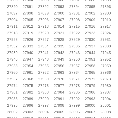
27883
27884
27885
27886
27887
27888
27889
27890
27891
27892
27893
27894
27895
27896
27897
27898
27899
27900
27901
27902
27903
27904
27905
27906
27907
27908
27909
27910
27911
27912
27913
27914
27915
27916
27917
27918
27919
27920
27921
27922
27923
27924
27925
27926
27927
27928
27929
27930
27931
27932
27933
27934
27935
27936
27937
27938
27939
27940
27941
27942
27943
27944
27945
27946
27947
27948
27949
27950
27951
27952
27953
27954
27955
27956
27957
27958
27959
27960
27961
27962
27963
27964
27965
27966
27967
27968
27969
27970
27971
27972
27973
27974
27975
27976
27977
27978
27979
27980
27981
27982
27983
27984
27985
27986
27987
27988
27989
27990
27991
27992
27993
27994
27995
27996
27997
27998
27999
28000
28001
28002
28003
28004
28005
28006
28007
28008