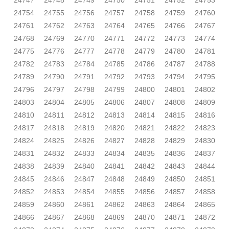
24747
24748
24749
24750
24751
24752
24753
24754
24755
24756
24757
24758
24759
24760
24761
24762
24763
24764
24765
24766
24767
24768
24769
24770
24771
24772
24773
24774
24775
24776
24777
24778
24779
24780
24781
24782
24783
24784
24785
24786
24787
24788
24789
24790
24791
24792
24793
24794
24795
24796
24797
24798
24799
24800
24801
24802
24803
24804
24805
24806
24807
24808
24809
24810
24811
24812
24813
24814
24815
24816
24817
24818
24819
24820
24821
24822
24823
24824
24825
24826
24827
24828
24829
24830
24831
24832
24833
24834
24835
24836
24837
24838
24839
24840
24841
24842
24843
24844
24845
24846
24847
24848
24849
24850
24851
24852
24853
24854
24855
24856
24857
24858
24859
24860
24861
24862
24863
24864
24865
24866
24867
24868
24869
24870
24871
24872