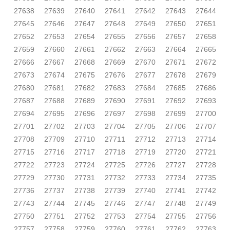
27638
27639
27640
27641
27642
27643
27644
27645
27646
27647
27648
27649
27650
27651
27652
27653
27654
27655
27656
27657
27658
27659
27660
27661
27662
27663
27664
27665
27666
27667
27668
27669
27670
27671
27672
27673
27674
27675
27676
27677
27678
27679
27680
27681
27682
27683
27684
27685
27686
27687
27688
27689
27690
27691
27692
27693
27694
27695
27696
27697
27698
27699
27700
27701
27702
27703
27704
27705
27706
27707
27708
27709
27710
27711
27712
27713
27714
27715
27716
27717
27718
27719
27720
27721
27722
27723
27724
27725
27726
27727
27728
27729
27730
27731
27732
27733
27734
27735
27736
27737
27738
27739
27740
27741
27742
27743
27744
27745
27746
27747
27748
27749
27750
27751
27752
27753
27754
27755
27756
27757
27758
27759
27760
27761
27762
27763