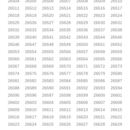
26504
26505
26506
26507
26508
26509
26510
26511
26512
26513
26514
26515
26516
26517
26518
26519
26520
26521
26522
26523
26524
26525
26526
26527
26528
26529
26530
26531
26532
26533
26534
26535
26536
26537
26538
26539
26540
26541
26542
26543
26544
26545
26546
26547
26548
26549
26550
26551
26552
26553
26554
26555
26556
26557
26558
26559
26560
26561
26562
26563
26564
26565
26566
26567
26568
26569
26570
26571
26572
26573
26574
26575
26576
26577
26578
26579
26580
26581
26582
26583
26584
26585
26586
26587
26588
26589
26590
26591
26592
26593
26594
26595
26596
26597
26598
26599
26600
26601
26602
26603
26604
26605
26606
26607
26608
26609
26610
26611
26612
26613
26614
26615
26616
26617
26618
26619
26620
26621
26622
26623
26624
26625
26626
26627
26628
26629