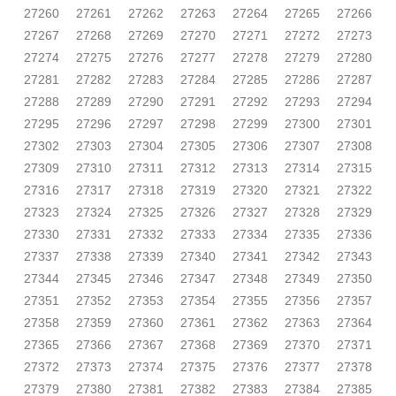
27260
27261
27262
27263
27264
27265
27266
27267
27268
27269
27270
27271
27272
27273
27274
27275
27276
27277
27278
27279
27280
27281
27282
27283
27284
27285
27286
27287
27288
27289
27290
27291
27292
27293
27294
27295
27296
27297
27298
27299
27300
27301
27302
27303
27304
27305
27306
27307
27308
27309
27310
27311
27312
27313
27314
27315
27316
27317
27318
27319
27320
27321
27322
27323
27324
27325
27326
27327
27328
27329
27330
27331
27332
27333
27334
27335
27336
27337
27338
27339
27340
27341
27342
27343
27344
27345
27346
27347
27348
27349
27350
27351
27352
27353
27354
27355
27356
27357
27358
27359
27360
27361
27362
27363
27364
27365
27366
27367
27368
27369
27370
27371
27372
27373
27374
27375
27376
27377
27378
27379
27380
27381
27382
27383
27384
27385