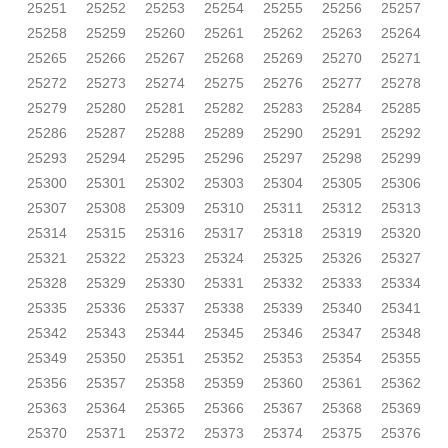
25251
25252
25253
25254
25255
25256
25257
25258
25259
25260
25261
25262
25263
25264
25265
25266
25267
25268
25269
25270
25271
25272
25273
25274
25275
25276
25277
25278
25279
25280
25281
25282
25283
25284
25285
25286
25287
25288
25289
25290
25291
25292
25293
25294
25295
25296
25297
25298
25299
25300
25301
25302
25303
25304
25305
25306
25307
25308
25309
25310
25311
25312
25313
25314
25315
25316
25317
25318
25319
25320
25321
25322
25323
25324
25325
25326
25327
25328
25329
25330
25331
25332
25333
25334
25335
25336
25337
25338
25339
25340
25341
25342
25343
25344
25345
25346
25347
25348
25349
25350
25351
25352
25353
25354
25355
25356
25357
25358
25359
25360
25361
25362
25363
25364
25365
25366
25367
25368
25369
25370
25371
25372
25373
25374
25375
25376