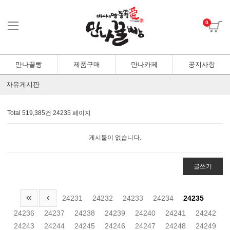
0
만나꿀빵
제품구매
만나카페
공지사항
자유게시판
Total 519,385건
24235 페이지
게시물이 없습니다.
글쓰기
24231
24232
24233
24234
24235
24236
24237
24238
24239
24240
24241
24242
24243
24244
24245
24246
24247
24248
24249