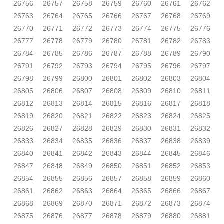
26756
26757
26758
26759
26760
26761
26762
26763
26764
26765
26766
26767
26768
26769
26770
26771
26772
26773
26774
26775
26776
26777
26778
26779
26780
26781
26782
26783
26784
26785
26786
26787
26788
26789
26790
26791
26792
26793
26794
26795
26796
26797
26798
26799
26800
26801
26802
26803
26804
26805
26806
26807
26808
26809
26810
26811
26812
26813
26814
26815
26816
26817
26818
26819
26820
26821
26822
26823
26824
26825
26826
26827
26828
26829
26830
26831
26832
26833
26834
26835
26836
26837
26838
26839
26840
26841
26842
26843
26844
26845
26846
26847
26848
26849
26850
26851
26852
26853
26854
26855
26856
26857
26858
26859
26860
26861
26862
26863
26864
26865
26866
26867
26868
26869
26870
26871
26872
26873
26874
26875
26876
26877
26878
26879
26880
26881