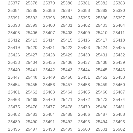
25377
25378
25379
25380
25381
25382
25383
25384
25385
25386
25387
25388
25389
25390
25391
25392
25393
25394
25395
25396
25397
25398
25399
25400
25401
25402
25403
25404
25405
25406
25407
25408
25409
25410
25411
25412
25413
25414
25415
25416
25417
25418
25419
25420
25421
25422
25423
25424
25425
25426
25427
25428
25429
25430
25431
25432
25433
25434
25435
25436
25437
25438
25439
25440
25441
25442
25443
25444
25445
25446
25447
25448
25449
25450
25451
25452
25453
25454
25455
25456
25457
25458
25459
25460
25461
25462
25463
25464
25465
25466
25467
25468
25469
25470
25471
25472
25473
25474
25475
25476
25477
25478
25479
25480
25481
25482
25483
25484
25485
25486
25487
25488
25489
25490
25491
25492
25493
25494
25495
25496
25497
25498
25499
25500
25501
25502