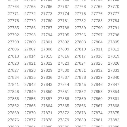
27764
27765
27766
27767
27768
27769
27770
27771
27772
27773
27774
27775
27776
27777
27778
27779
27780
27781
27782
27783
27784
27785
27786
27787
27788
27789
27790
27791
27792
27793
27794
27795
27796
27797
27798
27799
27800
27801
27802
27803
27804
27805
27806
27807
27808
27809
27810
27811
27812
27813
27814
27815
27816
27817
27818
27819
27820
27821
27822
27823
27824
27825
27826
27827
27828
27829
27830
27831
27832
27833
27834
27835
27836
27837
27838
27839
27840
27841
27842
27843
27844
27845
27846
27847
27848
27849
27850
27851
27852
27853
27854
27855
27856
27857
27858
27859
27860
27861
27862
27863
27864
27865
27866
27867
27868
27869
27870
27871
27872
27873
27874
27875
27876
27877
27878
27879
27880
27881
27882