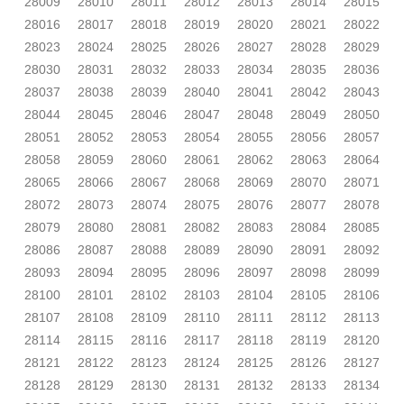
28009
28010
28011
28012
28013
28014
28015
28016
28017
28018
28019
28020
28021
28022
28023
28024
28025
28026
28027
28028
28029
28030
28031
28032
28033
28034
28035
28036
28037
28038
28039
28040
28041
28042
28043
28044
28045
28046
28047
28048
28049
28050
28051
28052
28053
28054
28055
28056
28057
28058
28059
28060
28061
28062
28063
28064
28065
28066
28067
28068
28069
28070
28071
28072
28073
28074
28075
28076
28077
28078
28079
28080
28081
28082
28083
28084
28085
28086
28087
28088
28089
28090
28091
28092
28093
28094
28095
28096
28097
28098
28099
28100
28101
28102
28103
28104
28105
28106
28107
28108
28109
28110
28111
28112
28113
28114
28115
28116
28117
28118
28119
28120
28121
28122
28123
28124
28125
28126
28127
28128
28129
28130
28131
28132
28133
28134