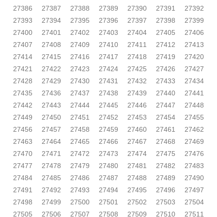
27386
27387
27388
27389
27390
27391
27392
27393
27394
27395
27396
27397
27398
27399
27400
27401
27402
27403
27404
27405
27406
27407
27408
27409
27410
27411
27412
27413
27414
27415
27416
27417
27418
27419
27420
27421
27422
27423
27424
27425
27426
27427
27428
27429
27430
27431
27432
27433
27434
27435
27436
27437
27438
27439
27440
27441
27442
27443
27444
27445
27446
27447
27448
27449
27450
27451
27452
27453
27454
27455
27456
27457
27458
27459
27460
27461
27462
27463
27464
27465
27466
27467
27468
27469
27470
27471
27472
27473
27474
27475
27476
27477
27478
27479
27480
27481
27482
27483
27484
27485
27486
27487
27488
27489
27490
27491
27492
27493
27494
27495
27496
27497
27498
27499
27500
27501
27502
27503
27504
27505
27506
27507
27508
27509
27510
27511