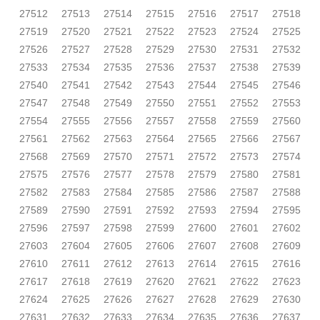
27512
27513
27514
27515
27516
27517
27518
27519
27520
27521
27522
27523
27524
27525
27526
27527
27528
27529
27530
27531
27532
27533
27534
27535
27536
27537
27538
27539
27540
27541
27542
27543
27544
27545
27546
27547
27548
27549
27550
27551
27552
27553
27554
27555
27556
27557
27558
27559
27560
27561
27562
27563
27564
27565
27566
27567
27568
27569
27570
27571
27572
27573
27574
27575
27576
27577
27578
27579
27580
27581
27582
27583
27584
27585
27586
27587
27588
27589
27590
27591
27592
27593
27594
27595
27596
27597
27598
27599
27600
27601
27602
27603
27604
27605
27606
27607
27608
27609
27610
27611
27612
27613
27614
27615
27616
27617
27618
27619
27620
27621
27622
27623
27624
27625
27626
27627
27628
27629
27630
27631
27632
27633
27634
27635
27636
27637