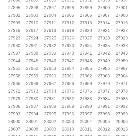
27888
27889
27890
27891
27892
27893
27894
27895
27896
27897
27898
27899
27900
27901
27902
27903
27904
27905
27906
27907
27908
27909
27910
27911
27912
27913
27914
27915
27916
27917
27918
27919
27920
27921
27922
27923
27924
27925
27926
27927
27928
27929
27930
27931
27932
27933
27934
27935
27936
27937
27938
27939
27940
27941
27942
27943
27944
27945
27946
27947
27948
27949
27950
27951
27952
27953
27954
27955
27956
27957
27958
27959
27960
27961
27962
27963
27964
27965
27966
27967
27968
27969
27970
27971
27972
27973
27974
27975
27976
27977
27978
27979
27980
27981
27982
27983
27984
27985
27986
27987
27988
27989
27990
27991
27992
27993
27994
27995
27996
27997
27998
27999
28000
28001
28002
28003
28004
28005
28006
28007
28008
28009
28010
28011
28012
28013