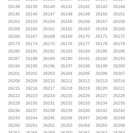
26138
26139
26140
26141
26142
26143
26144
26145
26146
26147
26148
26149
26150
26151
26152
26153
26154
26155
26156
26157
26158
26159
26160
26161
26162
26163
26164
26165
26166
26167
26168
26169
26170
26171
26172
26173
26174
26175
26176
26177
26178
26179
26180
26181
26182
26183
26184
26185
26186
26187
26188
26189
26190
26191
26192
26193
26194
26195
26196
26197
26198
26199
26200
26201
26202
26203
26204
26205
26206
26207
26208
26209
26210
26211
26212
26213
26214
26215
26216
26217
26218
26219
26220
26221
26222
26223
26224
26225
26226
26227
26228
26229
26230
26231
26232
26233
26234
26235
26236
26237
26238
26239
26240
26241
26242
26243
26244
26245
26246
26247
26248
26249
26250
26251
26252
26253
26254
26255
26256
26257
26258
26259
26260
26261
26262
26263