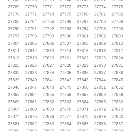
27769
27770
27771
27772
27773
27774
27775
27776
27777
27778
27779
27780
27781
27782
27783
27784
27785
27786
27787
27788
27789
27790
27791
27792
27793
27794
27795
27796
27797
27798
27799
27800
27801
27802
27803
27804
27805
27806
27807
27808
27809
27810
27811
27812
27813
27814
27815
27816
27817
27818
27819
27820
27821
27822
27823
27824
27825
27826
27827
27828
27829
27830
27831
27832
27833
27834
27835
27836
27837
27838
27839
27840
27841
27842
27843
27844
27845
27846
27847
27848
27849
27850
27851
27852
27853
27854
27855
27856
27857
27858
27859
27860
27861
27862
27863
27864
27865
27866
27867
27868
27869
27870
27871
27872
27873
27874
27875
27876
27877
27878
27879
27880
27881
27882
27883
27884
27885
27886
27887