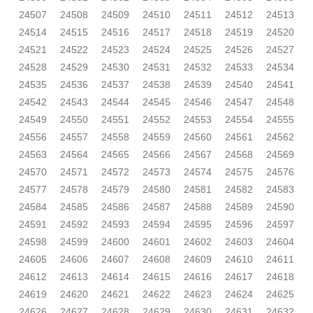
24507
24508
24509
24510
24511
24512
24513
24514
24515
24516
24517
24518
24519
24520
24521
24522
24523
24524
24525
24526
24527
24528
24529
24530
24531
24532
24533
24534
24535
24536
24537
24538
24539
24540
24541
24542
24543
24544
24545
24546
24547
24548
24549
24550
24551
24552
24553
24554
24555
24556
24557
24558
24559
24560
24561
24562
24563
24564
24565
24566
24567
24568
24569
24570
24571
24572
24573
24574
24575
24576
24577
24578
24579
24580
24581
24582
24583
24584
24585
24586
24587
24588
24589
24590
24591
24592
24593
24594
24595
24596
24597
24598
24599
24600
24601
24602
24603
24604
24605
24606
24607
24608
24609
24610
24611
24612
24613
24614
24615
24616
24617
24618
24619
24620
24621
24622
24623
24624
24625
24626
24627
24628
24629
24630
24631
24632