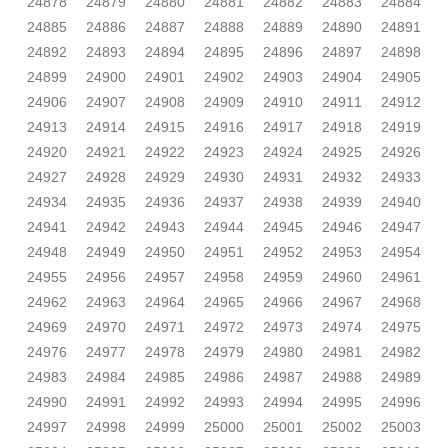
24878
24879
24880
24881
24882
24883
24884
24885
24886
24887
24888
24889
24890
24891
24892
24893
24894
24895
24896
24897
24898
24899
24900
24901
24902
24903
24904
24905
24906
24907
24908
24909
24910
24911
24912
24913
24914
24915
24916
24917
24918
24919
24920
24921
24922
24923
24924
24925
24926
24927
24928
24929
24930
24931
24932
24933
24934
24935
24936
24937
24938
24939
24940
24941
24942
24943
24944
24945
24946
24947
24948
24949
24950
24951
24952
24953
24954
24955
24956
24957
24958
24959
24960
24961
24962
24963
24964
24965
24966
24967
24968
24969
24970
24971
24972
24973
24974
24975
24976
24977
24978
24979
24980
24981
24982
24983
24984
24985
24986
24987
24988
24989
24990
24991
24992
24993
24994
24995
24996
24997
24998
24999
25000
25001
25002
25003