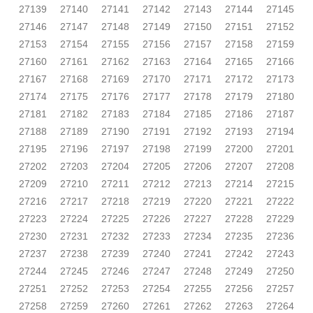
27139
27140
27141
27142
27143
27144
27145
27146
27147
27148
27149
27150
27151
27152
27153
27154
27155
27156
27157
27158
27159
27160
27161
27162
27163
27164
27165
27166
27167
27168
27169
27170
27171
27172
27173
27174
27175
27176
27177
27178
27179
27180
27181
27182
27183
27184
27185
27186
27187
27188
27189
27190
27191
27192
27193
27194
27195
27196
27197
27198
27199
27200
27201
27202
27203
27204
27205
27206
27207
27208
27209
27210
27211
27212
27213
27214
27215
27216
27217
27218
27219
27220
27221
27222
27223
27224
27225
27226
27227
27228
27229
27230
27231
27232
27233
27234
27235
27236
27237
27238
27239
27240
27241
27242
27243
27244
27245
27246
27247
27248
27249
27250
27251
27252
27253
27254
27255
27256
27257
27258
27259
27260
27261
27262
27263
27264