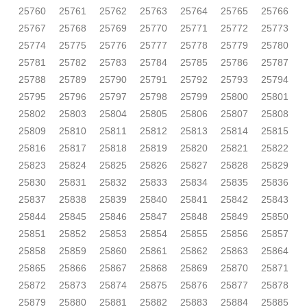
25760
25761
25762
25763
25764
25765
25766
25767
25768
25769
25770
25771
25772
25773
25774
25775
25776
25777
25778
25779
25780
25781
25782
25783
25784
25785
25786
25787
25788
25789
25790
25791
25792
25793
25794
25795
25796
25797
25798
25799
25800
25801
25802
25803
25804
25805
25806
25807
25808
25809
25810
25811
25812
25813
25814
25815
25816
25817
25818
25819
25820
25821
25822
25823
25824
25825
25826
25827
25828
25829
25830
25831
25832
25833
25834
25835
25836
25837
25838
25839
25840
25841
25842
25843
25844
25845
25846
25847
25848
25849
25850
25851
25852
25853
25854
25855
25856
25857
25858
25859
25860
25861
25862
25863
25864
25865
25866
25867
25868
25869
25870
25871
25872
25873
25874
25875
25876
25877
25878
25879
25880
25881
25882
25883
25884
25885