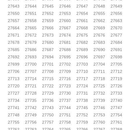
27643
27644
27645
27646
27647
27648
27649
27650
27651
27652
27653
27654
27655
27656
27657
27658
27659
27660
27661
27662
27663
27664
27665
27666
27667
27668
27669
27670
27671
27672
27673
27674
27675
27676
27677
27678
27679
27680
27681
27682
27683
27684
27685
27686
27687
27688
27689
27690
27691
27692
27693
27694
27695
27696
27697
27698
27699
27700
27701
27702
27703
27704
27705
27706
27707
27708
27709
27710
27711
27712
27713
27714
27715
27716
27717
27718
27719
27720
27721
27722
27723
27724
27725
27726
27727
27728
27729
27730
27731
27732
27733
27734
27735
27736
27737
27738
27739
27740
27741
27742
27743
27744
27745
27746
27747
27748
27749
27750
27751
27752
27753
27754
27755
27756
27757
27758
27759
27760
27761
27762
27763
27764
27765
27766
27767
27768