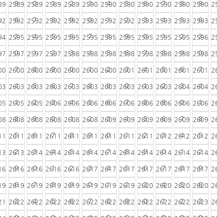
9
0
1
2
3
4
5
6
7
8
9
89
2589
2589
2589
2589
2590
2590
2590
2590
2590
2590
2590
2
6
7
8
9
0
1
2
3
4
5
6
92
2592
2592
2592
2592
2592
2592
2592
2593
2593
2593
2593
2
3
4
5
6
7
8
9
0
1
2
3
94
2595
2595
2595
2595
2595
2595
2595
2595
2595
2595
2596
2
0
1
2
3
4
5
6
7
8
9
0
97
2597
2597
2597
2598
2598
2598
2598
2598
2598
2598
2598
2
7
8
9
0
1
2
3
4
5
6
7
00
2600
2600
2600
2600
2600
2600
2601
2601
2601
2601
2601
2
4
5
6
7
8
9
0
1
2
3
4
03
2603
2603
2603
2603
2603
2603
2603
2603
2603
2604
2604
2
1
2
3
4
5
6
7
8
9
0
1
05
2605
2605
2606
2606
2606
2606
2606
2606
2606
2606
2606
2
8
9
0
1
2
3
4
5
6
7
8
08
2608
2608
2608
2608
2608
2609
2609
2609
2609
2609
2609
2
5
6
7
8
9
0
1
2
3
4
5
11
2611
2611
2611
2611
2611
2611
2611
2611
2612
2612
2612
2
2
3
4
5
6
7
8
9
0
1
2
13
2613
2614
2614
2614
2614
2614
2614
2614
2614
2614
2614
2
9
0
1
2
3
4
5
6
7
8
9
16
2616
2616
2616
2616
2617
2617
2617
2617
2617
2617
2617
2
6
7
8
9
0
1
2
3
4
5
6
19
2619
2619
2619
2619
2619
2619
2619
2620
2620
2620
2620
2
3
4
5
6
7
8
9
0
1
2
3
21
2622
2622
2622
2622
2622
2622
2622
2622
2622
2622
2623
2