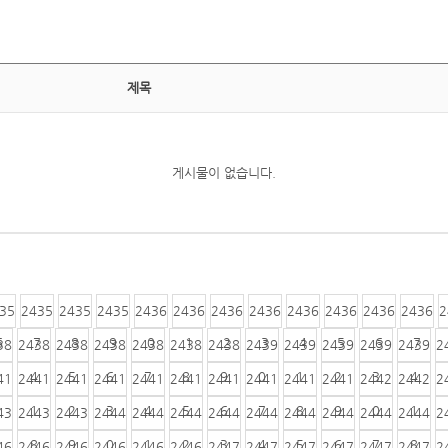
제목
게시물이 없습니다.
35
2435
2435
2435
2436
2436
2436
2436
2436
2436
2436
2436
2
6
7
8
9
0
1
2
3
4
5
6
7
38
2438
2438
2438
2438
2438
2438
2439
2439
2439
2439
2439
2
4
5
6
7
8
9
0
1
2
3
4
41
2441
2441
2441
2441
2441
2441
2441
2441
2441
2442
2442
2
1
2
3
4
5
6
7
8
9
0
1
43
2443
2443
2444
2444
2444
2444
2444
2444
2444
2444
2444
2
8
9
0
1
2
3
4
5
6
7
8
46
2446
2446
2446
2446
2446
2447
2447
2447
2447
2447
2447
2