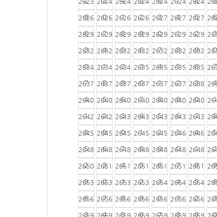
2
3
4
5
6
7
8
9
2623
2624
2624
2624
2624
2624
2624
26
9
0
1
2
3
4
5
6
2626
2626
2626
2626
2627
2627
2627
26
6
7
8
9
0
1
2
3
2629
2629
2629
2629
2629
2629
2629
26
3
4
5
6
7
8
9
0
2632
2632
2632
2632
2632
2632
2632
26
0
1
2
3
4
5
6
7
2634
2634
2634
2635
2635
2635
2635
26
7
8
9
0
1
2
3
4
2637
2637
2637
2637
2637
2637
2638
26
4
5
6
7
8
9
0
1
2640
2640
2640
2640
2640
2640
2640
26
1
2
3
4
5
6
7
8
2642
2642
2643
2643
2643
2643
2643
26
8
9
0
1
2
3
4
5
2645
2645
2645
2645
2645
2646
2646
26
5
6
7
8
9
0
1
2
2648
2648
2648
2648
2648
2648
2648
26
2
3
4
5
6
7
8
9
2650
2651
2651
2651
2651
2651
2651
26
9
0
1
2
3
4
5
6
2653
2653
2653
2653
2654
2654
2654
26
6
7
8
9
0
1
2
3
2656
2656
2656
2656
2656
2656
2656
26
3
4
5
6
7
8
9
0
2659
2659
2659
2659
2659
2659
2659
26