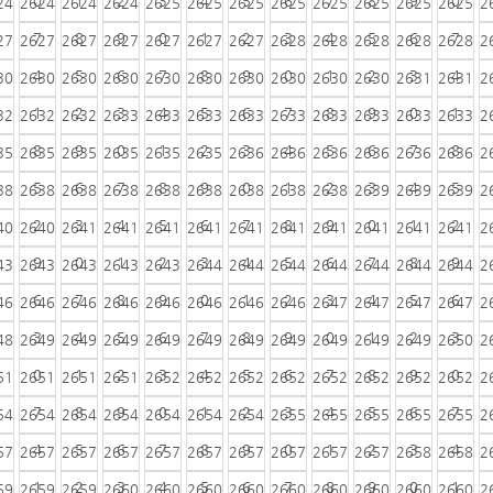
0
1
2
3
4
5
6
7
8
9
0
24
2624
2624
2624
2625
2625
2625
2625
2625
2625
2625
2625
2
7
8
9
0
1
2
3
4
5
6
7
27
2627
2627
2627
2627
2627
2627
2628
2628
2628
2628
2628
2
4
5
6
7
8
9
0
1
2
3
4
30
2630
2630
2630
2630
2630
2630
2630
2630
2630
2631
2631
2
1
2
3
4
5
6
7
8
9
0
1
32
2632
2632
2633
2633
2633
2633
2633
2633
2633
2633
2633
2
8
9
0
1
2
3
4
5
6
7
8
35
2635
2635
2635
2635
2635
2636
2636
2636
2636
2636
2636
2
5
6
7
8
9
0
1
2
3
4
5
38
2638
2638
2638
2638
2638
2638
2638
2638
2639
2639
2639
2
2
3
4
5
6
7
8
9
0
1
2
40
2640
2641
2641
2641
2641
2641
2641
2641
2641
2641
2641
2
9
0
1
2
3
4
5
6
7
8
9
43
2643
2643
2643
2643
2644
2644
2644
2644
2644
2644
2644
2
6
7
8
9
0
1
2
3
4
5
6
46
2646
2646
2646
2646
2646
2646
2646
2647
2647
2647
2647
2
3
4
5
6
7
8
9
0
1
2
3
48
2649
2649
2649
2649
2649
2649
2649
2649
2649
2649
2650
2
0
1
2
3
4
5
6
7
8
9
0
51
2651
2651
2651
2652
2652
2652
2652
2652
2652
2652
2652
2
7
8
9
0
1
2
3
4
5
6
7
54
2654
2654
2654
2654
2654
2654
2655
2655
2655
2655
2655
2
4
5
6
7
8
9
0
1
2
3
4
57
2657
2657
2657
2657
2657
2657
2657
2657
2657
2658
2658
2
1
2
3
4
5
6
7
8
9
0
1
59
2659
2659
2660
2660
2660
2660
2660
2660
2660
2660
2660
2