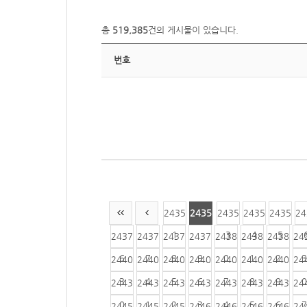
총
519,385
건의 게시물이 있습니다.
번호
2435
2435
2435
2435
2435
24
1
2
3
4
5
2437
2437
2437
2437
2438
2438
2438
24
6
7
8
9
0
1
2
3
2440
2440
2440
2440
2440
2440
2440
24
3
4
5
6
7
8
9
0
2443
2443
2443
2443
2443
2443
2443
24
0
1
2
3
4
5
6
7
2445
2445
2445
2446
2446
2446
2446
24