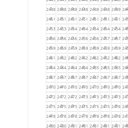
7
8
9
0
1
2
3
4
2448
2448
2448
2448
2448
2448
2449
24
4
5
6
7
8
9
0
1
2451
2451
2451
2451
2451
2451
2451
24
1
2
3
4
5
6
7
8
2453
2453
2454
2454
2454
2454
2454
24
8
9
0
1
2
3
4
5
2456
2456
2456
2456
2456
2457
2457
24
5
6
7
8
9
0
1
2
2459
2459
2459
2459
2459
2459
2459
24
2
3
4
5
6
7
8
9
2461
2462
2462
2462
2462
2462
2462
24
9
0
1
2
3
4
5
6
2464
2464
2464
2464
2465
2465
2465
24
6
7
8
9
0
1
2
3
2467
2467
2467
2467
2467
2467
2467
24
3
4
5
6
7
8
9
0
2470
2470
2470
2470
2470
2470
2470
24
0
1
2
3
4
5
6
7
2472
2472
2472
2473
2473
2473
2473
24
7
8
9
0
1
2
3
4
2475
2475
2475
2475
2475
2475
2476
24
4
5
6
7
8
9
0
1
2478
2478
2478
2478
2478
2478
2478
24
1
2
3
4
5
6
7
8
2480
2480
2481
2481
2481
2481
2481
24