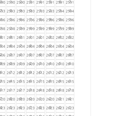
0
1
2
3
4
5
6
7
590
2590
2590
2591
2591
2591
2591
2591
7
8
9
0
1
2
3
4
593
2593
2593
2593
2593
2593
2594
2594
4
5
6
7
8
9
0
1
596
2596
2596
2596
2596
2596
2596
2596
1
2
3
4
5
6
7
8
598
2598
2599
2599
2599
2599
2599
2599
8
9
0
1
2
3
4
5
601
2601
2601
2601
2601
2602
2602
2602
5
6
7
8
9
0
1
2
604
2604
2604
2604
2604
2604
2604
2604
2
3
4
5
6
7
8
9
606
2607
2607
2607
2607
2607
2607
2607
9
0
1
2
3
4
5
6
609
2609
2609
2609
2610
2610
2610
2610
6
7
8
9
0
1
2
3
612
2612
2612
2612
2612
2612
2612
2613
3
4
5
6
7
8
9
0
615
2615
2615
2615
2615
2615
2615
2615
0
1
2
3
4
5
6
7
617
2617
2617
2618
2618
2618
2618
2618
7
8
9
0
1
2
3
4
620
2620
2620
2620
2620
2620
2621
2621
4
5
6
7
8
9
0
1
623
2623
2623
2623
2623
2623
2623
2623