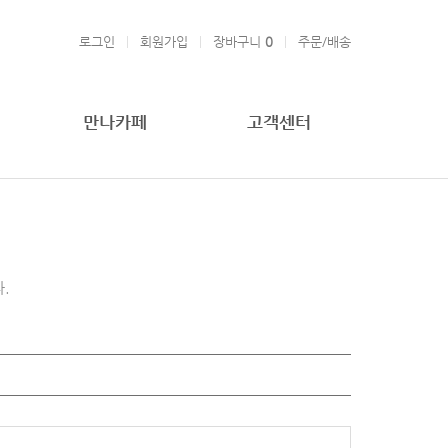
로그인
회원가입
장바구니
0
주문/배송
만나카페
고객센터
.