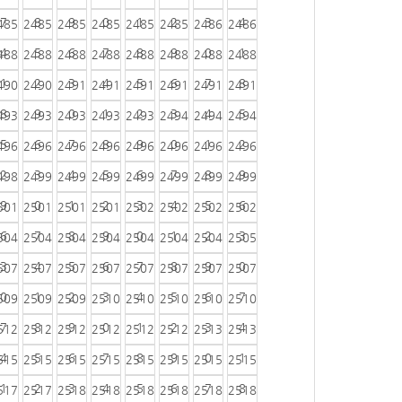
7
8
9
0
1
2
3
4
485
2485
2485
2485
2485
2485
2486
2486
4
5
6
7
8
9
0
1
488
2488
2488
2488
2488
2488
2488
2488
1
2
3
4
5
6
7
8
490
2490
2491
2491
2491
2491
2491
2491
8
9
0
1
2
3
4
5
493
2493
2493
2493
2493
2494
2494
2494
5
6
7
8
9
0
1
2
496
2496
2496
2496
2496
2496
2496
2496
2
3
4
5
6
7
8
9
498
2499
2499
2499
2499
2499
2499
2499
9
0
1
2
3
4
5
6
501
2501
2501
2501
2502
2502
2502
2502
6
7
8
9
0
1
2
3
504
2504
2504
2504
2504
2504
2504
2505
3
4
5
6
7
8
9
0
507
2507
2507
2507
2507
2507
2507
2507
0
1
2
3
4
5
6
7
509
2509
2509
2510
2510
2510
2510
2510
7
8
9
0
1
2
3
4
512
2512
2512
2512
2512
2512
2513
2513
4
5
6
7
8
9
0
1
515
2515
2515
2515
2515
2515
2515
2515
1
2
3
4
5
6
7
8
517
2517
2518
2518
2518
2518
2518
2518