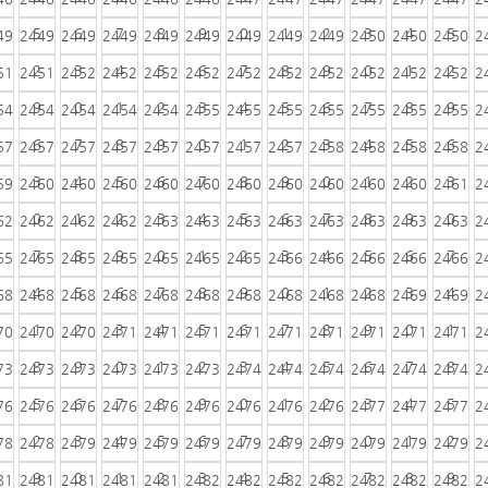
5
6
7
8
9
0
1
2
3
4
5
49
2449
2449
2449
2449
2449
2449
2449
2449
2450
2450
2450
2
2
3
4
5
6
7
8
9
0
1
2
51
2451
2452
2452
2452
2452
2452
2452
2452
2452
2452
2452
2
9
0
1
2
3
4
5
6
7
8
9
54
2454
2454
2454
2454
2455
2455
2455
2455
2455
2455
2455
2
6
7
8
9
0
1
2
3
4
5
6
57
2457
2457
2457
2457
2457
2457
2457
2458
2458
2458
2458
2
3
4
5
6
7
8
9
0
1
2
3
59
2460
2460
2460
2460
2460
2460
2460
2460
2460
2460
2461
2
0
1
2
3
4
5
6
7
8
9
0
62
2462
2462
2462
2463
2463
2463
2463
2463
2463
2463
2463
2
7
8
9
0
1
2
3
4
5
6
7
65
2465
2465
2465
2465
2465
2465
2466
2466
2466
2466
2466
2
4
5
6
7
8
9
0
1
2
3
4
68
2468
2468
2468
2468
2468
2468
2468
2468
2468
2469
2469
2
1
2
3
4
5
6
7
8
9
0
1
70
2470
2470
2471
2471
2471
2471
2471
2471
2471
2471
2471
2
8
9
0
1
2
3
4
5
6
7
8
73
2473
2473
2473
2473
2473
2474
2474
2474
2474
2474
2474
2
5
6
7
8
9
0
1
2
3
4
5
76
2476
2476
2476
2476
2476
2476
2476
2476
2477
2477
2477
2
2
3
4
5
6
7
8
9
0
1
2
78
2478
2479
2479
2479
2479
2479
2479
2479
2479
2479
2479
2
9
0
1
2
3
4
5
6
7
8
9
81
2481
2481
2481
2481
2482
2482
2482
2482
2482
2482
2482
2