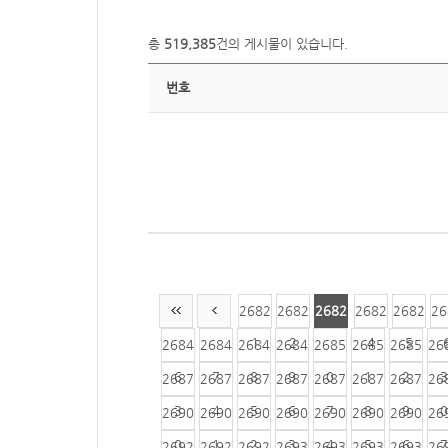
총
519,385
건의 게시물이 있습니다.
번호
2682
2682
2682
2682
2682
26
1
2
3
4
5
2684
2684
2684
2684
2685
2685
2685
26
6
7
8
9
0
1
2
3
2687
2687
2687
2687
2687
2687
2687
26
3
4
5
6
7
8
9
0
2690
2690
2690
2690
2690
2690
2690
26
0
1
2
3
4
5
6
7
2692
2692
2692
2693
2693
2693
2693
26