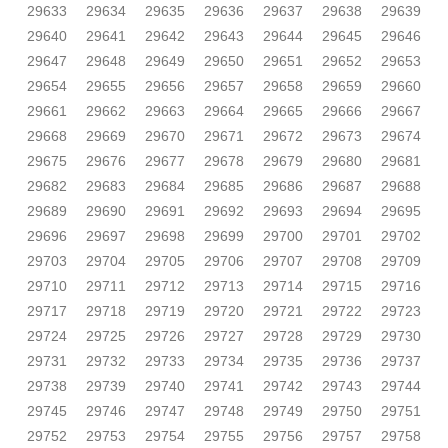
29633
29634
29635
29636
29637
29638
29639
29640
29641
29642
29643
29644
29645
29646
29647
29648
29649
29650
29651
29652
29653
29654
29655
29656
29657
29658
29659
29660
29661
29662
29663
29664
29665
29666
29667
29668
29669
29670
29671
29672
29673
29674
29675
29676
29677
29678
29679
29680
29681
29682
29683
29684
29685
29686
29687
29688
29689
29690
29691
29692
29693
29694
29695
29696
29697
29698
29699
29700
29701
29702
29703
29704
29705
29706
29707
29708
29709
29710
29711
29712
29713
29714
29715
29716
29717
29718
29719
29720
29721
29722
29723
29724
29725
29726
29727
29728
29729
29730
29731
29732
29733
29734
29735
29736
29737
29738
29739
29740
29741
29742
29743
29744
29745
29746
29747
29748
29749
29750
29751
29752
29753
29754
29755
29756
29757
29758