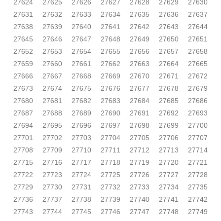
27624
27625
27626
27627
27628
27629
27630
27631
27632
27633
27634
27635
27636
27637
27638
27639
27640
27641
27642
27643
27644
27645
27646
27647
27648
27649
27650
27651
27652
27653
27654
27655
27656
27657
27658
27659
27660
27661
27662
27663
27664
27665
27666
27667
27668
27669
27670
27671
27672
27673
27674
27675
27676
27677
27678
27679
27680
27681
27682
27683
27684
27685
27686
27687
27688
27689
27690
27691
27692
27693
27694
27695
27696
27697
27698
27699
27700
27701
27702
27703
27704
27705
27706
27707
27708
27709
27710
27711
27712
27713
27714
27715
27716
27717
27718
27719
27720
27721
27722
27723
27724
27725
27726
27727
27728
27729
27730
27731
27732
27733
27734
27735
27736
27737
27738
27739
27740
27741
27742
27743
27744
27745
27746
27747
27748
27749