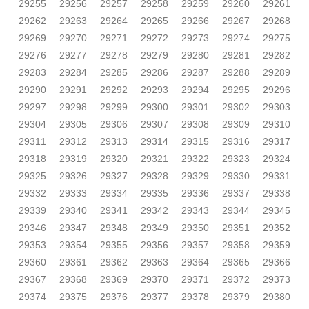
29255
29256
29257
29258
29259
29260
29261
29262
29263
29264
29265
29266
29267
29268
29269
29270
29271
29272
29273
29274
29275
29276
29277
29278
29279
29280
29281
29282
29283
29284
29285
29286
29287
29288
29289
29290
29291
29292
29293
29294
29295
29296
29297
29298
29299
29300
29301
29302
29303
29304
29305
29306
29307
29308
29309
29310
29311
29312
29313
29314
29315
29316
29317
29318
29319
29320
29321
29322
29323
29324
29325
29326
29327
29328
29329
29330
29331
29332
29333
29334
29335
29336
29337
29338
29339
29340
29341
29342
29343
29344
29345
29346
29347
29348
29349
29350
29351
29352
29353
29354
29355
29356
29357
29358
29359
29360
29361
29362
29363
29364
29365
29366
29367
29368
29369
29370
29371
29372
29373
29374
29375
29376
29377
29378
29379
29380