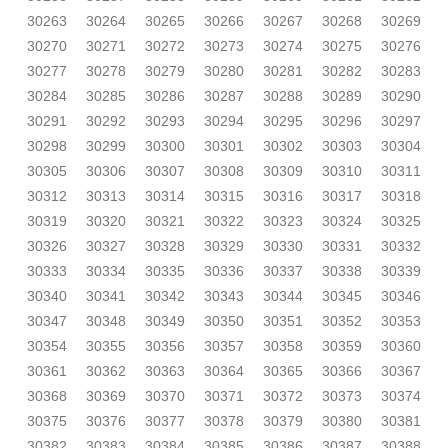
30263
30264
30265
30266
30267
30268
30269
30270
30271
30272
30273
30274
30275
30276
30277
30278
30279
30280
30281
30282
30283
30284
30285
30286
30287
30288
30289
30290
30291
30292
30293
30294
30295
30296
30297
30298
30299
30300
30301
30302
30303
30304
30305
30306
30307
30308
30309
30310
30311
30312
30313
30314
30315
30316
30317
30318
30319
30320
30321
30322
30323
30324
30325
30326
30327
30328
30329
30330
30331
30332
30333
30334
30335
30336
30337
30338
30339
30340
30341
30342
30343
30344
30345
30346
30347
30348
30349
30350
30351
30352
30353
30354
30355
30356
30357
30358
30359
30360
30361
30362
30363
30364
30365
30366
30367
30368
30369
30370
30371
30372
30373
30374
30375
30376
30377
30378
30379
30380
30381
30382
30383
30384
30385
30386
30387
30388