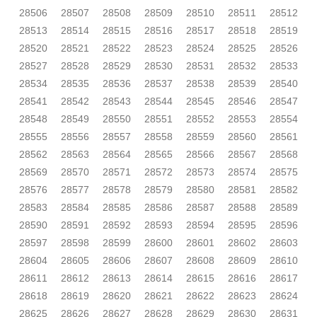
28506
28507
28508
28509
28510
28511
28512
28513
28514
28515
28516
28517
28518
28519
28520
28521
28522
28523
28524
28525
28526
28527
28528
28529
28530
28531
28532
28533
28534
28535
28536
28537
28538
28539
28540
28541
28542
28543
28544
28545
28546
28547
28548
28549
28550
28551
28552
28553
28554
28555
28556
28557
28558
28559
28560
28561
28562
28563
28564
28565
28566
28567
28568
28569
28570
28571
28572
28573
28574
28575
28576
28577
28578
28579
28580
28581
28582
28583
28584
28585
28586
28587
28588
28589
28590
28591
28592
28593
28594
28595
28596
28597
28598
28599
28600
28601
28602
28603
28604
28605
28606
28607
28608
28609
28610
28611
28612
28613
28614
28615
28616
28617
28618
28619
28620
28621
28622
28623
28624
28625
28626
28627
28628
28629
28630
28631