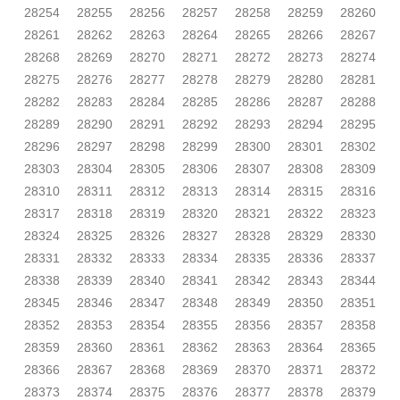
28254
28255
28256
28257
28258
28259
28260
28261
28262
28263
28264
28265
28266
28267
28268
28269
28270
28271
28272
28273
28274
28275
28276
28277
28278
28279
28280
28281
28282
28283
28284
28285
28286
28287
28288
28289
28290
28291
28292
28293
28294
28295
28296
28297
28298
28299
28300
28301
28302
28303
28304
28305
28306
28307
28308
28309
28310
28311
28312
28313
28314
28315
28316
28317
28318
28319
28320
28321
28322
28323
28324
28325
28326
28327
28328
28329
28330
28331
28332
28333
28334
28335
28336
28337
28338
28339
28340
28341
28342
28343
28344
28345
28346
28347
28348
28349
28350
28351
28352
28353
28354
28355
28356
28357
28358
28359
28360
28361
28362
28363
28364
28365
28366
28367
28368
28369
28370
28371
28372
28373
28374
28375
28376
28377
28378
28379