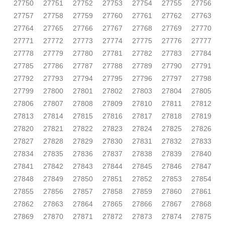
27750
27751
27752
27753
27754
27755
27756
27757
27758
27759
27760
27761
27762
27763
27764
27765
27766
27767
27768
27769
27770
27771
27772
27773
27774
27775
27776
27777
27778
27779
27780
27781
27782
27783
27784
27785
27786
27787
27788
27789
27790
27791
27792
27793
27794
27795
27796
27797
27798
27799
27800
27801
27802
27803
27804
27805
27806
27807
27808
27809
27810
27811
27812
27813
27814
27815
27816
27817
27818
27819
27820
27821
27822
27823
27824
27825
27826
27827
27828
27829
27830
27831
27832
27833
27834
27835
27836
27837
27838
27839
27840
27841
27842
27843
27844
27845
27846
27847
27848
27849
27850
27851
27852
27853
27854
27855
27856
27857
27858
27859
27860
27861
27862
27863
27864
27865
27866
27867
27868
27869
27870
27871
27872
27873
27874
27875