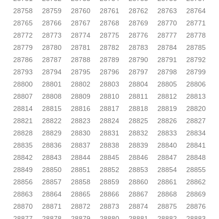
28758
28759
28760
28761
28762
28763
28764
28765
28766
28767
28768
28769
28770
28771
28772
28773
28774
28775
28776
28777
28778
28779
28780
28781
28782
28783
28784
28785
28786
28787
28788
28789
28790
28791
28792
28793
28794
28795
28796
28797
28798
28799
28800
28801
28802
28803
28804
28805
28806
28807
28808
28809
28810
28811
28812
28813
28814
28815
28816
28817
28818
28819
28820
28821
28822
28823
28824
28825
28826
28827
28828
28829
28830
28831
28832
28833
28834
28835
28836
28837
28838
28839
28840
28841
28842
28843
28844
28845
28846
28847
28848
28849
28850
28851
28852
28853
28854
28855
28856
28857
28858
28859
28860
28861
28862
28863
28864
28865
28866
28867
28868
28869
28870
28871
28872
28873
28874
28875
28876
28877
28878
28879
28880
28881
28882
28883