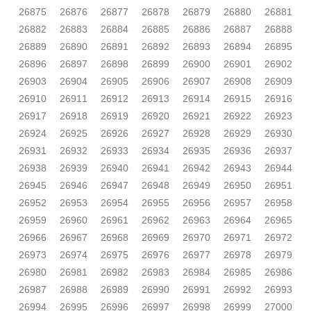
26875
26876
26877
26878
26879
26880
26881
26882
26883
26884
26885
26886
26887
26888
26889
26890
26891
26892
26893
26894
26895
26896
26897
26898
26899
26900
26901
26902
26903
26904
26905
26906
26907
26908
26909
26910
26911
26912
26913
26914
26915
26916
26917
26918
26919
26920
26921
26922
26923
26924
26925
26926
26927
26928
26929
26930
26931
26932
26933
26934
26935
26936
26937
26938
26939
26940
26941
26942
26943
26944
26945
26946
26947
26948
26949
26950
26951
26952
26953
26954
26955
26956
26957
26958
26959
26960
26961
26962
26963
26964
26965
26966
26967
26968
26969
26970
26971
26972
26973
26974
26975
26976
26977
26978
26979
26980
26981
26982
26983
26984
26985
26986
26987
26988
26989
26990
26991
26992
26993
26994
26995
26996
26997
26998
26999
27000