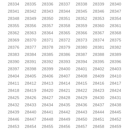
28334
28335
28336
28337
28338
28339
28340
28341
28342
28343
28344
28345
28346
28347
28348
28349
28350
28351
28352
28353
28354
28355
28356
28357
28358
28359
28360
28361
28362
28363
28364
28365
28366
28367
28368
28369
28370
28371
28372
28373
28374
28375
28376
28377
28378
28379
28380
28381
28382
28383
28384
28385
28386
28387
28388
28389
28390
28391
28392
28393
28394
28395
28396
28397
28398
28399
28400
28401
28402
28403
28404
28405
28406
28407
28408
28409
28410
28411
28412
28413
28414
28415
28416
28417
28418
28419
28420
28421
28422
28423
28424
28425
28426
28427
28428
28429
28430
28431
28432
28433
28434
28435
28436
28437
28438
28439
28440
28441
28442
28443
28444
28445
28446
28447
28448
28449
28450
28451
28452
28453
28454
28455
28456
28457
28458
28459