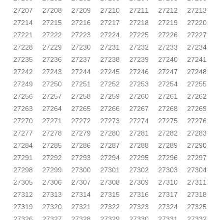
27207
27208
27209
27210
27211
27212
27213
27214
27215
27216
27217
27218
27219
27220
27221
27222
27223
27224
27225
27226
27227
27228
27229
27230
27231
27232
27233
27234
27235
27236
27237
27238
27239
27240
27241
27242
27243
27244
27245
27246
27247
27248
27249
27250
27251
27252
27253
27254
27255
27256
27257
27258
27259
27260
27261
27262
27263
27264
27265
27266
27267
27268
27269
27270
27271
27272
27273
27274
27275
27276
27277
27278
27279
27280
27281
27282
27283
27284
27285
27286
27287
27288
27289
27290
27291
27292
27293
27294
27295
27296
27297
27298
27299
27300
27301
27302
27303
27304
27305
27306
27307
27308
27309
27310
27311
27312
27313
27314
27315
27316
27317
27318
27319
27320
27321
27322
27323
27324
27325
27326
27327
27328
27329
27330
27331
27332