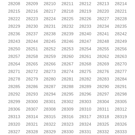
28208
28209
28210
28211
28212
28213
28214
28215
28216
28217
28218
28219
28220
28221
28222
28223
28224
28225
28226
28227
28228
28229
28230
28231
28232
28233
28234
28235
28236
28237
28238
28239
28240
28241
28242
28243
28244
28245
28246
28247
28248
28249
28250
28251
28252
28253
28254
28255
28256
28257
28258
28259
28260
28261
28262
28263
28264
28265
28266
28267
28268
28269
28270
28271
28272
28273
28274
28275
28276
28277
28278
28279
28280
28281
28282
28283
28284
28285
28286
28287
28288
28289
28290
28291
28292
28293
28294
28295
28296
28297
28298
28299
28300
28301
28302
28303
28304
28305
28306
28307
28308
28309
28310
28311
28312
28313
28314
28315
28316
28317
28318
28319
28320
28321
28322
28323
28324
28325
28326
28327
28328
28329
28330
28331
28332
28333