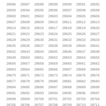
28586
28587
28588
28589
28590
28591
28592
28593
28594
28595
28596
28597
28598
28599
28600
28601
28602
28603
28604
28605
28606
28607
28608
28609
28610
28611
28612
28613
28614
28615
28616
28617
28618
28619
28620
28621
28622
28623
28624
28625
28626
28627
28628
28629
28630
28631
28632
28633
28634
28635
28636
28637
28638
28639
28640
28641
28642
28643
28644
28645
28646
28647
28648
28649
28650
28651
28652
28653
28654
28655
28656
28657
28658
28659
28660
28661
28662
28663
28664
28665
28666
28667
28668
28669
28670
28671
28672
28673
28674
28675
28676
28677
28678
28679
28680
28681
28682
28683
28684
28685
28686
28687
28688
28689
28690
28691
28692
28693
28694
28695
28696
28697
28698
28699
28700
28701
28702
28703
28704
28705
28706
28707
28708
28709
28710
28711