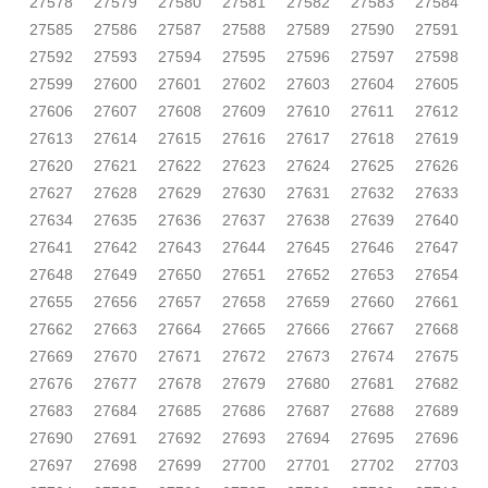
27578
27579
27580
27581
27582
27583
27584
27585
27586
27587
27588
27589
27590
27591
27592
27593
27594
27595
27596
27597
27598
27599
27600
27601
27602
27603
27604
27605
27606
27607
27608
27609
27610
27611
27612
27613
27614
27615
27616
27617
27618
27619
27620
27621
27622
27623
27624
27625
27626
27627
27628
27629
27630
27631
27632
27633
27634
27635
27636
27637
27638
27639
27640
27641
27642
27643
27644
27645
27646
27647
27648
27649
27650
27651
27652
27653
27654
27655
27656
27657
27658
27659
27660
27661
27662
27663
27664
27665
27666
27667
27668
27669
27670
27671
27672
27673
27674
27675
27676
27677
27678
27679
27680
27681
27682
27683
27684
27685
27686
27687
27688
27689
27690
27691
27692
27693
27694
27695
27696
27697
27698
27699
27700
27701
27702
27703