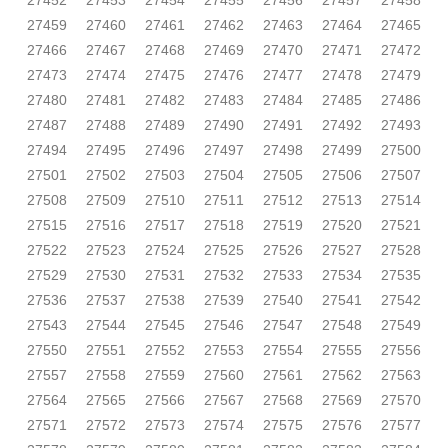
27452
27453
27454
27455
27456
27457
27458
27459
27460
27461
27462
27463
27464
27465
27466
27467
27468
27469
27470
27471
27472
27473
27474
27475
27476
27477
27478
27479
27480
27481
27482
27483
27484
27485
27486
27487
27488
27489
27490
27491
27492
27493
27494
27495
27496
27497
27498
27499
27500
27501
27502
27503
27504
27505
27506
27507
27508
27509
27510
27511
27512
27513
27514
27515
27516
27517
27518
27519
27520
27521
27522
27523
27524
27525
27526
27527
27528
27529
27530
27531
27532
27533
27534
27535
27536
27537
27538
27539
27540
27541
27542
27543
27544
27545
27546
27547
27548
27549
27550
27551
27552
27553
27554
27555
27556
27557
27558
27559
27560
27561
27562
27563
27564
27565
27566
27567
27568
27569
27570
27571
27572
27573
27574
27575
27576
27577