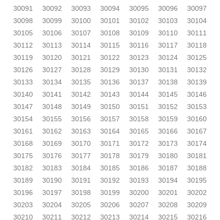
30091
30092
30093
30094
30095
30096
30097
30098
30099
30100
30101
30102
30103
30104
30105
30106
30107
30108
30109
30110
30111
30112
30113
30114
30115
30116
30117
30118
30119
30120
30121
30122
30123
30124
30125
30126
30127
30128
30129
30130
30131
30132
30133
30134
30135
30136
30137
30138
30139
30140
30141
30142
30143
30144
30145
30146
30147
30148
30149
30150
30151
30152
30153
30154
30155
30156
30157
30158
30159
30160
30161
30162
30163
30164
30165
30166
30167
30168
30169
30170
30171
30172
30173
30174
30175
30176
30177
30178
30179
30180
30181
30182
30183
30184
30185
30186
30187
30188
30189
30190
30191
30192
30193
30194
30195
30196
30197
30198
30199
30200
30201
30202
30203
30204
30205
30206
30207
30208
30209
30210
30211
30212
30213
30214
30215
30216