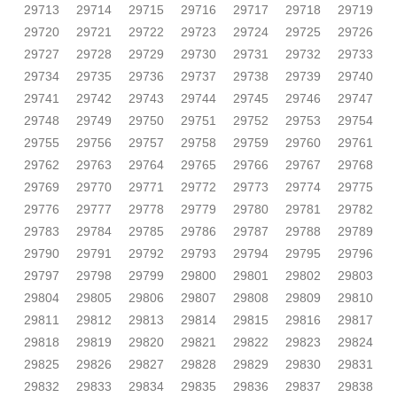
29713
29714
29715
29716
29717
29718
29719
29720
29721
29722
29723
29724
29725
29726
29727
29728
29729
29730
29731
29732
29733
29734
29735
29736
29737
29738
29739
29740
29741
29742
29743
29744
29745
29746
29747
29748
29749
29750
29751
29752
29753
29754
29755
29756
29757
29758
29759
29760
29761
29762
29763
29764
29765
29766
29767
29768
29769
29770
29771
29772
29773
29774
29775
29776
29777
29778
29779
29780
29781
29782
29783
29784
29785
29786
29787
29788
29789
29790
29791
29792
29793
29794
29795
29796
29797
29798
29799
29800
29801
29802
29803
29804
29805
29806
29807
29808
29809
29810
29811
29812
29813
29814
29815
29816
29817
29818
29819
29820
29821
29822
29823
29824
29825
29826
29827
29828
29829
29830
29831
29832
29833
29834
29835
29836
29837
29838