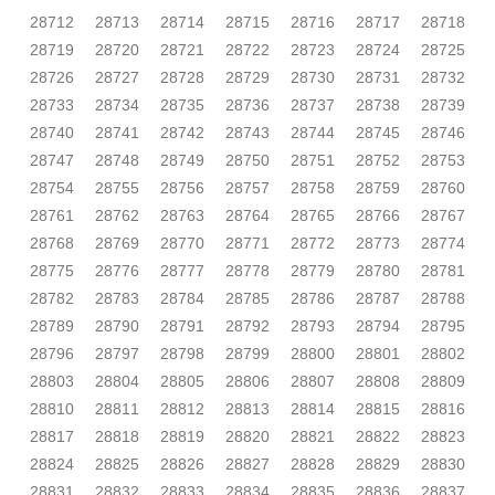
28712
28713
28714
28715
28716
28717
28718
28719
28720
28721
28722
28723
28724
28725
28726
28727
28728
28729
28730
28731
28732
28733
28734
28735
28736
28737
28738
28739
28740
28741
28742
28743
28744
28745
28746
28747
28748
28749
28750
28751
28752
28753
28754
28755
28756
28757
28758
28759
28760
28761
28762
28763
28764
28765
28766
28767
28768
28769
28770
28771
28772
28773
28774
28775
28776
28777
28778
28779
28780
28781
28782
28783
28784
28785
28786
28787
28788
28789
28790
28791
28792
28793
28794
28795
28796
28797
28798
28799
28800
28801
28802
28803
28804
28805
28806
28807
28808
28809
28810
28811
28812
28813
28814
28815
28816
28817
28818
28819
28820
28821
28822
28823
28824
28825
28826
28827
28828
28829
28830
28831
28832
28833
28834
28835
28836
28837