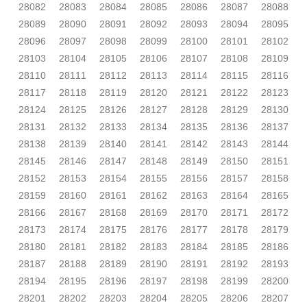
28082
28083
28084
28085
28086
28087
28088
28089
28090
28091
28092
28093
28094
28095
28096
28097
28098
28099
28100
28101
28102
28103
28104
28105
28106
28107
28108
28109
28110
28111
28112
28113
28114
28115
28116
28117
28118
28119
28120
28121
28122
28123
28124
28125
28126
28127
28128
28129
28130
28131
28132
28133
28134
28135
28136
28137
28138
28139
28140
28141
28142
28143
28144
28145
28146
28147
28148
28149
28150
28151
28152
28153
28154
28155
28156
28157
28158
28159
28160
28161
28162
28163
28164
28165
28166
28167
28168
28169
28170
28171
28172
28173
28174
28175
28176
28177
28178
28179
28180
28181
28182
28183
28184
28185
28186
28187
28188
28189
28190
28191
28192
28193
28194
28195
28196
28197
28198
28199
28200
28201
28202
28203
28204
28205
28206
28207