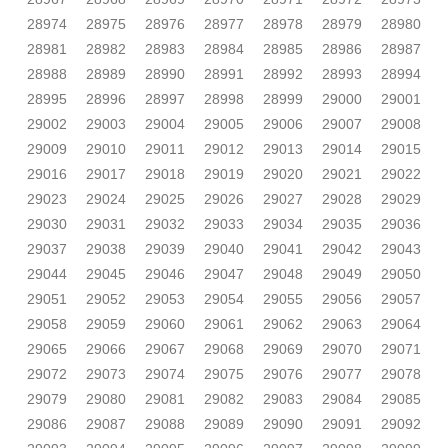
28974
28975
28976
28977
28978
28979
28980
28981
28982
28983
28984
28985
28986
28987
28988
28989
28990
28991
28992
28993
28994
28995
28996
28997
28998
28999
29000
29001
29002
29003
29004
29005
29006
29007
29008
29009
29010
29011
29012
29013
29014
29015
29016
29017
29018
29019
29020
29021
29022
29023
29024
29025
29026
29027
29028
29029
29030
29031
29032
29033
29034
29035
29036
29037
29038
29039
29040
29041
29042
29043
29044
29045
29046
29047
29048
29049
29050
29051
29052
29053
29054
29055
29056
29057
29058
29059
29060
29061
29062
29063
29064
29065
29066
29067
29068
29069
29070
29071
29072
29073
29074
29075
29076
29077
29078
29079
29080
29081
29082
29083
29084
29085
29086
29087
29088
29089
29090
29091
29092