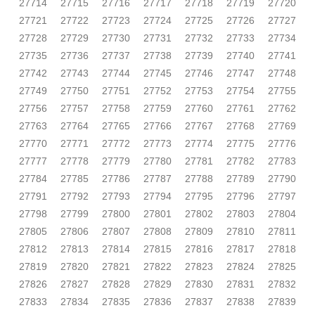
27714
27715
27716
27717
27718
27719
27720
27721
27722
27723
27724
27725
27726
27727
27728
27729
27730
27731
27732
27733
27734
27735
27736
27737
27738
27739
27740
27741
27742
27743
27744
27745
27746
27747
27748
27749
27750
27751
27752
27753
27754
27755
27756
27757
27758
27759
27760
27761
27762
27763
27764
27765
27766
27767
27768
27769
27770
27771
27772
27773
27774
27775
27776
27777
27778
27779
27780
27781
27782
27783
27784
27785
27786
27787
27788
27789
27790
27791
27792
27793
27794
27795
27796
27797
27798
27799
27800
27801
27802
27803
27804
27805
27806
27807
27808
27809
27810
27811
27812
27813
27814
27815
27816
27817
27818
27819
27820
27821
27822
27823
27824
27825
27826
27827
27828
27829
27830
27831
27832
27833
27834
27835
27836
27837
27838
27839