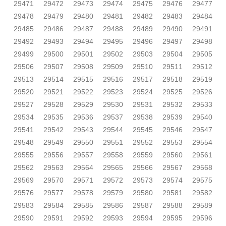
29471
29472
29473
29474
29475
29476
29477
29478
29479
29480
29481
29482
29483
29484
29485
29486
29487
29488
29489
29490
29491
29492
29493
29494
29495
29496
29497
29498
29499
29500
29501
29502
29503
29504
29505
29506
29507
29508
29509
29510
29511
29512
29513
29514
29515
29516
29517
29518
29519
29520
29521
29522
29523
29524
29525
29526
29527
29528
29529
29530
29531
29532
29533
29534
29535
29536
29537
29538
29539
29540
29541
29542
29543
29544
29545
29546
29547
29548
29549
29550
29551
29552
29553
29554
29555
29556
29557
29558
29559
29560
29561
29562
29563
29564
29565
29566
29567
29568
29569
29570
29571
29572
29573
29574
29575
29576
29577
29578
29579
29580
29581
29582
29583
29584
29585
29586
29587
29588
29589
29590
29591
29592
29593
29594
29595
29596