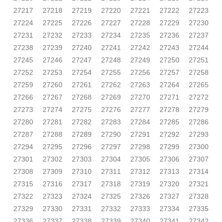
27217
27218
27219
27220
27221
27222
27223
27224
27225
27226
27227
27228
27229
27230
27231
27232
27233
27234
27235
27236
27237
27238
27239
27240
27241
27242
27243
27244
27245
27246
27247
27248
27249
27250
27251
27252
27253
27254
27255
27256
27257
27258
27259
27260
27261
27262
27263
27264
27265
27266
27267
27268
27269
27270
27271
27272
27273
27274
27275
27276
27277
27278
27279
27280
27281
27282
27283
27284
27285
27286
27287
27288
27289
27290
27291
27292
27293
27294
27295
27296
27297
27298
27299
27300
27301
27302
27303
27304
27305
27306
27307
27308
27309
27310
27311
27312
27313
27314
27315
27316
27317
27318
27319
27320
27321
27322
27323
27324
27325
27326
27327
27328
27329
27330
27331
27332
27333
27334
27335
27336
27337
27338
27339
27340
27341
27342