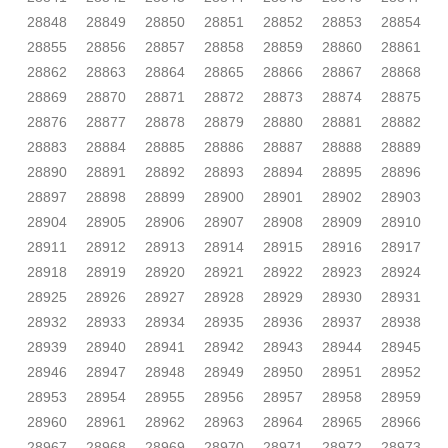
28848
28849
28850
28851
28852
28853
28854
28855
28856
28857
28858
28859
28860
28861
28862
28863
28864
28865
28866
28867
28868
28869
28870
28871
28872
28873
28874
28875
28876
28877
28878
28879
28880
28881
28882
28883
28884
28885
28886
28887
28888
28889
28890
28891
28892
28893
28894
28895
28896
28897
28898
28899
28900
28901
28902
28903
28904
28905
28906
28907
28908
28909
28910
28911
28912
28913
28914
28915
28916
28917
28918
28919
28920
28921
28922
28923
28924
28925
28926
28927
28928
28929
28930
28931
28932
28933
28934
28935
28936
28937
28938
28939
28940
28941
28942
28943
28944
28945
28946
28947
28948
28949
28950
28951
28952
28953
28954
28955
28956
28957
28958
28959
28960
28961
28962
28963
28964
28965
28966
28967
28968
28969
28970
28971
28972
28973