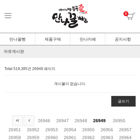
0
만나꿀빵
제품구매
만나카페
공지사항
자유게시판
Total 519,385건
26949 페이지
게시물이 없습니다.
글쓰기
26946
26947
26948
26949
26950
26951
26952
26953
26954
26955
26956
26957
26958
26959
26960
26961
26962
26963
26964