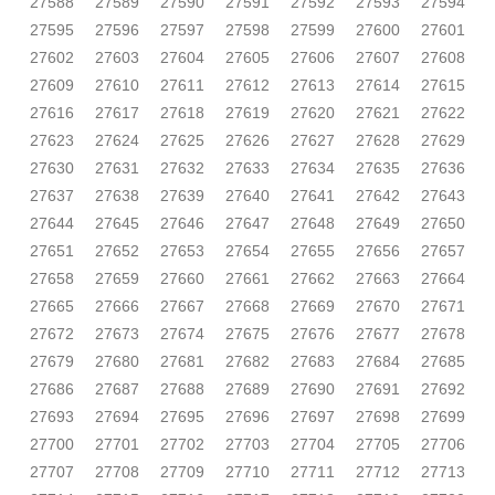
27588
27589
27590
27591
27592
27593
27594
27595
27596
27597
27598
27599
27600
27601
27602
27603
27604
27605
27606
27607
27608
27609
27610
27611
27612
27613
27614
27615
27616
27617
27618
27619
27620
27621
27622
27623
27624
27625
27626
27627
27628
27629
27630
27631
27632
27633
27634
27635
27636
27637
27638
27639
27640
27641
27642
27643
27644
27645
27646
27647
27648
27649
27650
27651
27652
27653
27654
27655
27656
27657
27658
27659
27660
27661
27662
27663
27664
27665
27666
27667
27668
27669
27670
27671
27672
27673
27674
27675
27676
27677
27678
27679
27680
27681
27682
27683
27684
27685
27686
27687
27688
27689
27690
27691
27692
27693
27694
27695
27696
27697
27698
27699
27700
27701
27702
27703
27704
27705
27706
27707
27708
27709
27710
27711
27712
27713