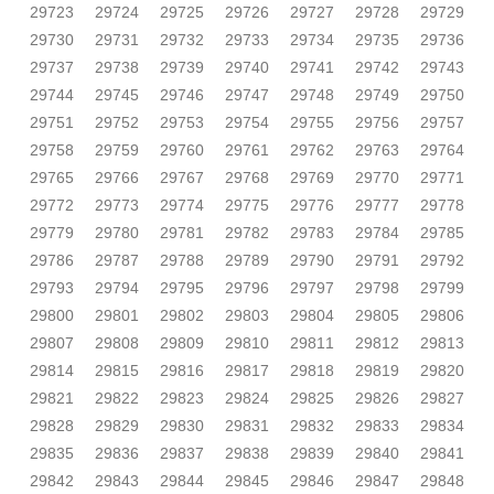
29723
29724
29725
29726
29727
29728
29729
29730
29731
29732
29733
29734
29735
29736
29737
29738
29739
29740
29741
29742
29743
29744
29745
29746
29747
29748
29749
29750
29751
29752
29753
29754
29755
29756
29757
29758
29759
29760
29761
29762
29763
29764
29765
29766
29767
29768
29769
29770
29771
29772
29773
29774
29775
29776
29777
29778
29779
29780
29781
29782
29783
29784
29785
29786
29787
29788
29789
29790
29791
29792
29793
29794
29795
29796
29797
29798
29799
29800
29801
29802
29803
29804
29805
29806
29807
29808
29809
29810
29811
29812
29813
29814
29815
29816
29817
29818
29819
29820
29821
29822
29823
29824
29825
29826
29827
29828
29829
29830
29831
29832
29833
29834
29835
29836
29837
29838
29839
29840
29841
29842
29843
29844
29845
29846
29847
29848