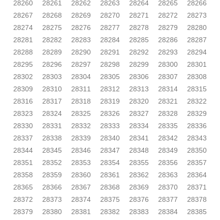
28260
28261
28262
28263
28264
28265
28266
28267
28268
28269
28270
28271
28272
28273
28274
28275
28276
28277
28278
28279
28280
28281
28282
28283
28284
28285
28286
28287
28288
28289
28290
28291
28292
28293
28294
28295
28296
28297
28298
28299
28300
28301
28302
28303
28304
28305
28306
28307
28308
28309
28310
28311
28312
28313
28314
28315
28316
28317
28318
28319
28320
28321
28322
28323
28324
28325
28326
28327
28328
28329
28330
28331
28332
28333
28334
28335
28336
28337
28338
28339
28340
28341
28342
28343
28344
28345
28346
28347
28348
28349
28350
28351
28352
28353
28354
28355
28356
28357
28358
28359
28360
28361
28362
28363
28364
28365
28366
28367
28368
28369
28370
28371
28372
28373
28374
28375
28376
28377
28378
28379
28380
28381
28382
28383
28384
28385