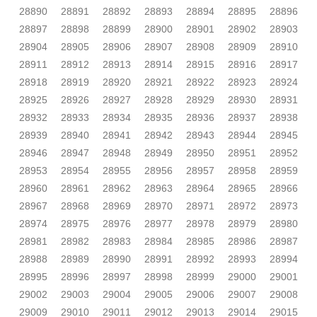
28890
28891
28892
28893
28894
28895
28896
28897
28898
28899
28900
28901
28902
28903
28904
28905
28906
28907
28908
28909
28910
28911
28912
28913
28914
28915
28916
28917
28918
28919
28920
28921
28922
28923
28924
28925
28926
28927
28928
28929
28930
28931
28932
28933
28934
28935
28936
28937
28938
28939
28940
28941
28942
28943
28944
28945
28946
28947
28948
28949
28950
28951
28952
28953
28954
28955
28956
28957
28958
28959
28960
28961
28962
28963
28964
28965
28966
28967
28968
28969
28970
28971
28972
28973
28974
28975
28976
28977
28978
28979
28980
28981
28982
28983
28984
28985
28986
28987
28988
28989
28990
28991
28992
28993
28994
28995
28996
28997
28998
28999
29000
29001
29002
29003
29004
29005
29006
29007
29008
29009
29010
29011
29012
29013
29014
29015