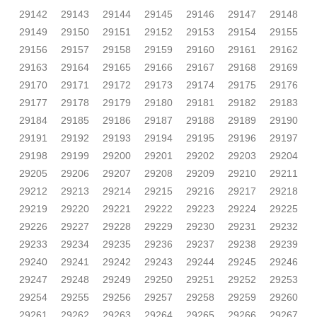
29142
29143
29144
29145
29146
29147
29148
29149
29150
29151
29152
29153
29154
29155
29156
29157
29158
29159
29160
29161
29162
29163
29164
29165
29166
29167
29168
29169
29170
29171
29172
29173
29174
29175
29176
29177
29178
29179
29180
29181
29182
29183
29184
29185
29186
29187
29188
29189
29190
29191
29192
29193
29194
29195
29196
29197
29198
29199
29200
29201
29202
29203
29204
29205
29206
29207
29208
29209
29210
29211
29212
29213
29214
29215
29216
29217
29218
29219
29220
29221
29222
29223
29224
29225
29226
29227
29228
29229
29230
29231
29232
29233
29234
29235
29236
29237
29238
29239
29240
29241
29242
29243
29244
29245
29246
29247
29248
29249
29250
29251
29252
29253
29254
29255
29256
29257
29258
29259
29260
29261
29262
29263
29264
29265
29266
29267