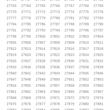
27763
27764
27765
27766
27767
27768
27769
27770
27771
27772
27773
27774
27775
27776
27777
27778
27779
27780
27781
27782
27783
27784
27785
27786
27787
27788
27789
27790
27791
27792
27793
27794
27795
27796
27797
27798
27799
27800
27801
27802
27803
27804
27805
27806
27807
27808
27809
27810
27811
27812
27813
27814
27815
27816
27817
27818
27819
27820
27821
27822
27823
27824
27825
27826
27827
27828
27829
27830
27831
27832
27833
27834
27835
27836
27837
27838
27839
27840
27841
27842
27843
27844
27845
27846
27847
27848
27849
27850
27851
27852
27853
27854
27855
27856
27857
27858
27859
27860
27861
27862
27863
27864
27865
27866
27867
27868
27869
27870
27871
27872
27873
27874
27875
27876
27877
27878
27879
27880
27881