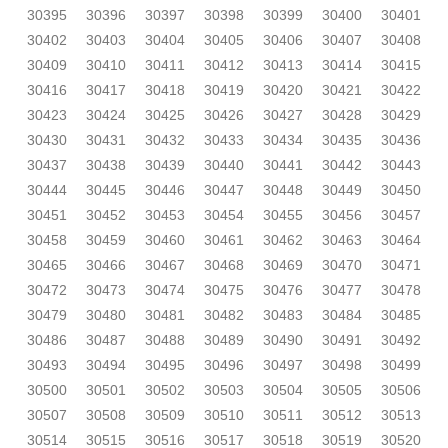
30395
30396
30397
30398
30399
30400
30401
30402
30403
30404
30405
30406
30407
30408
30409
30410
30411
30412
30413
30414
30415
30416
30417
30418
30419
30420
30421
30422
30423
30424
30425
30426
30427
30428
30429
30430
30431
30432
30433
30434
30435
30436
30437
30438
30439
30440
30441
30442
30443
30444
30445
30446
30447
30448
30449
30450
30451
30452
30453
30454
30455
30456
30457
30458
30459
30460
30461
30462
30463
30464
30465
30466
30467
30468
30469
30470
30471
30472
30473
30474
30475
30476
30477
30478
30479
30480
30481
30482
30483
30484
30485
30486
30487
30488
30489
30490
30491
30492
30493
30494
30495
30496
30497
30498
30499
30500
30501
30502
30503
30504
30505
30506
30507
30508
30509
30510
30511
30512
30513
30514
30515
30516
30517
30518
30519
30520