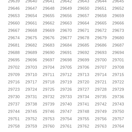
29639
29640
29641
29642
29643
29644
29645
29646
29647
29648
29649
29650
29651
29652
29653
29654
29655
29656
29657
29658
29659
29660
29661
29662
29663
29664
29665
29666
29667
29668
29669
29670
29671
29672
29673
29674
29675
29676
29677
29678
29679
29680
29681
29682
29683
29684
29685
29686
29687
29688
29689
29690
29691
29692
29693
29694
29695
29696
29697
29698
29699
29700
29701
29702
29703
29704
29705
29706
29707
29708
29709
29710
29711
29712
29713
29714
29715
29716
29717
29718
29719
29720
29721
29722
29723
29724
29725
29726
29727
29728
29729
29730
29731
29732
29733
29734
29735
29736
29737
29738
29739
29740
29741
29742
29743
29744
29745
29746
29747
29748
29749
29750
29751
29752
29753
29754
29755
29756
29757
29758
29759
29760
29761
29762
29763
29764