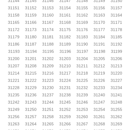
31144
31145
31146
31147
31148
31149
31150
31151
31152
31153
31154
31155
31156
31157
31158
31159
31160
31161
31162
31163
31164
31165
31166
31167
31168
31169
31170
31171
31172
31173
31174
31175
31176
31177
31178
31179
31180
31181
31182
31183
31184
31185
31186
31187
31188
31189
31190
31191
31192
31193
31194
31195
31196
31197
31198
31199
31200
31201
31202
31203
31204
31205
31206
31207
31208
31209
31210
31211
31212
31213
31214
31215
31216
31217
31218
31219
31220
31221
31222
31223
31224
31225
31226
31227
31228
31229
31230
31231
31232
31233
31234
31235
31236
31237
31238
31239
31240
31241
31242
31243
31244
31245
31246
31247
31248
31249
31250
31251
31252
31253
31254
31255
31256
31257
31258
31259
31260
31261
31262
31263
31264
31265
31266
31267
31268
31269