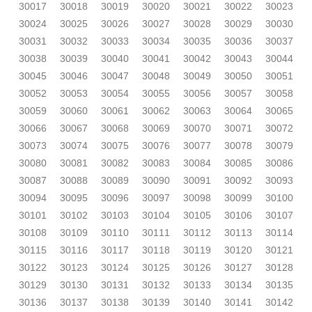
30017
30018
30019
30020
30021
30022
30023
30024
30025
30026
30027
30028
30029
30030
30031
30032
30033
30034
30035
30036
30037
30038
30039
30040
30041
30042
30043
30044
30045
30046
30047
30048
30049
30050
30051
30052
30053
30054
30055
30056
30057
30058
30059
30060
30061
30062
30063
30064
30065
30066
30067
30068
30069
30070
30071
30072
30073
30074
30075
30076
30077
30078
30079
30080
30081
30082
30083
30084
30085
30086
30087
30088
30089
30090
30091
30092
30093
30094
30095
30096
30097
30098
30099
30100
30101
30102
30103
30104
30105
30106
30107
30108
30109
30110
30111
30112
30113
30114
30115
30116
30117
30118
30119
30120
30121
30122
30123
30124
30125
30126
30127
30128
30129
30130
30131
30132
30133
30134
30135
30136
30137
30138
30139
30140
30141
30142