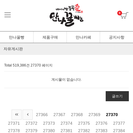
0
만나꿀빵
제품구매
만나카페
공지사항
자유게시판
Total 519,386건
27370 페이지
게시물이 없습니다.
글쓰기
27366
27367
27368
27369
27370
27371
27372
27373
27374
27375
27376
27377
27378
27379
27380
27381
27382
27383
27384