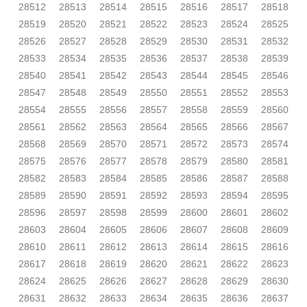
28512
28513
28514
28515
28516
28517
28518
28519
28520
28521
28522
28523
28524
28525
28526
28527
28528
28529
28530
28531
28532
28533
28534
28535
28536
28537
28538
28539
28540
28541
28542
28543
28544
28545
28546
28547
28548
28549
28550
28551
28552
28553
28554
28555
28556
28557
28558
28559
28560
28561
28562
28563
28564
28565
28566
28567
28568
28569
28570
28571
28572
28573
28574
28575
28576
28577
28578
28579
28580
28581
28582
28583
28584
28585
28586
28587
28588
28589
28590
28591
28592
28593
28594
28595
28596
28597
28598
28599
28600
28601
28602
28603
28604
28605
28606
28607
28608
28609
28610
28611
28612
28613
28614
28615
28616
28617
28618
28619
28620
28621
28622
28623
28624
28625
28626
28627
28628
28629
28630
28631
28632
28633
28634
28635
28636
28637