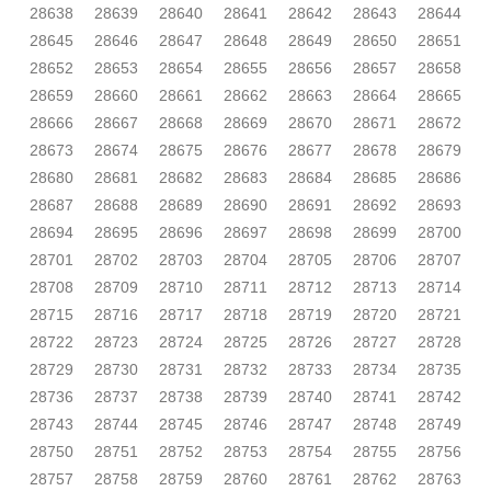
28638
28639
28640
28641
28642
28643
28644
28645
28646
28647
28648
28649
28650
28651
28652
28653
28654
28655
28656
28657
28658
28659
28660
28661
28662
28663
28664
28665
28666
28667
28668
28669
28670
28671
28672
28673
28674
28675
28676
28677
28678
28679
28680
28681
28682
28683
28684
28685
28686
28687
28688
28689
28690
28691
28692
28693
28694
28695
28696
28697
28698
28699
28700
28701
28702
28703
28704
28705
28706
28707
28708
28709
28710
28711
28712
28713
28714
28715
28716
28717
28718
28719
28720
28721
28722
28723
28724
28725
28726
28727
28728
28729
28730
28731
28732
28733
28734
28735
28736
28737
28738
28739
28740
28741
28742
28743
28744
28745
28746
28747
28748
28749
28750
28751
28752
28753
28754
28755
28756
28757
28758
28759
28760
28761
28762
28763