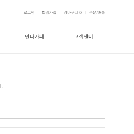
로그인
회원가입
장바구니
0
주문/배송
만나카페
고객센터
.