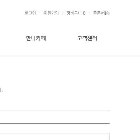
로그인
회원가입
장바구니
0
주문/배송
만나카페
고객센터
.