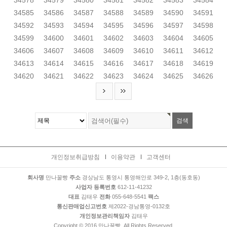
34578
34579
34580
34581
34582
34583
34584
34585
34586
34587
34588
34589
34590
34591
34592
34593
34594
34595
34596
34597
34598
34599
34600
34601
34602
34603
34604
34605
34606
34607
34608
34609
34610
34611
34612
34613
34614
34615
34616
34617
34618
34619
34620
34621
34622
34623
34624
34625
34626
개인정보취급방침
이용약관
고객센터
회사명
만나꿀빵
주소
경상남도 통영시 통영해안로 349-2, 1층(동호동)
사업자 등록번호
612-11-41232
대표
김태우
전화
055-648-5541
팩스
통신판매업신고번호
제2022-경남통영-0132호
개인정보관리책임자
김태우
Copyright © 2016 만나꿀빵. All Rights Reserved.