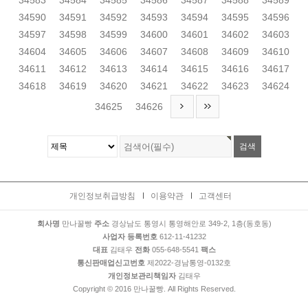
34583
34584
34585
34586
34587
34588
34589
34590
34591
34592
34593
34594
34595
34596
34597
34598
34599
34600
34601
34602
34603
34604
34605
34606
34607
34608
34609
34610
34611
34612
34613
34614
34615
34616
34617
34618
34619
34620
34621
34622
34623
34624
34625
34626
개인정보취급방침
이용약관
고객센터
회사명
만나꿀빵
주소
경상남도 통영시 통영해안로 349-2, 1층(동호동)
사업자 등록번호
612-11-41232
대표
김태우
전화
055-648-5541
팩스
통신판매업신고번호
제2022-경남통영-0132호
개인정보관리책임자
김태우
Copyright © 2016 만나꿀빵. All Rights Reserved.