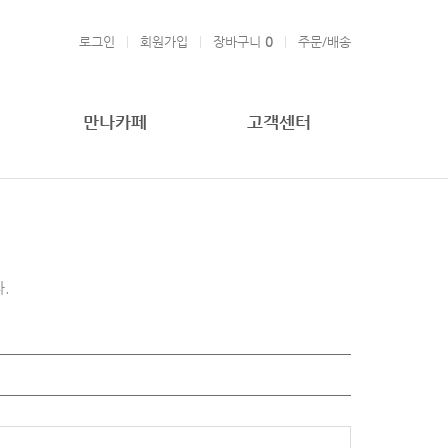
로그인
회원가입
장바구니
0
주문/배송
만나카페
고객센터
.