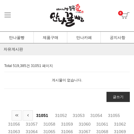
0
만나꿀빵
제품구매
만나카페
공지사항
자유게시판
Total 519,385건
31051 페이지
게시물이 없습니다.
글쓰기
31051
31052
31053
31054
31055
31056
31057
31058
31059
31060
31061
31062
31063
31064
31065
31066
31067
31068
31069