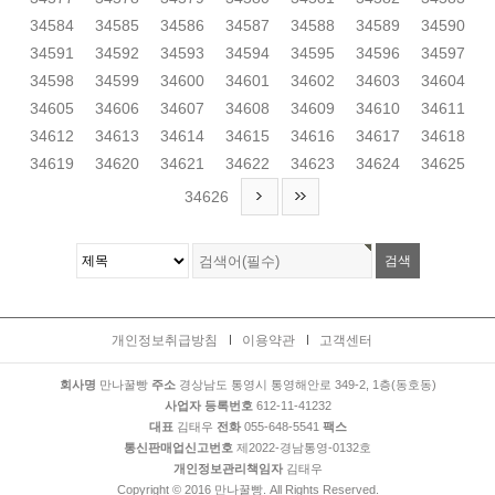
34584
34585
34586
34587
34588
34589
34590
34591
34592
34593
34594
34595
34596
34597
34598
34599
34600
34601
34602
34603
34604
34605
34606
34607
34608
34609
34610
34611
34612
34613
34614
34615
34616
34617
34618
34619
34620
34621
34622
34623
34624
34625
34626
개인정보취급방침
이용약관
고객센터
회사명
만나꿀빵
주소
경상남도 통영시 통영해안로 349-2, 1층(동호동)
사업자 등록번호
612-11-41232
대표
김태우
전화
055-648-5541
팩스
통신판매업신고번호
제2022-경남통영-0132호
개인정보관리책임자
김태우
Copyright © 2016 만나꿀빵. All Rights Reserved.