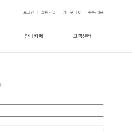
로그인
회원가입
장바구니
0
주문/배송
만나카페
고객센터
.