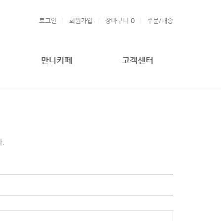
로그인
회원가입
장바구니
0
주문/배송
만나카페
고객센터
.