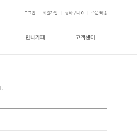
로그인
회원가입
장바구니
0
주문/배송
만나카페
고객센터
.