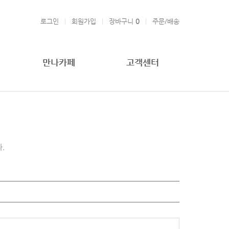
로그인
회원가입
장바구니
0
주문/배송
만나카페
고객센터
.