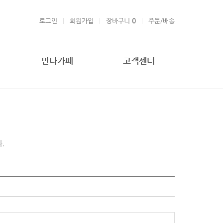
로그인
회원가입
장바구니
0
주문/배송
만나카페
고객센터
.