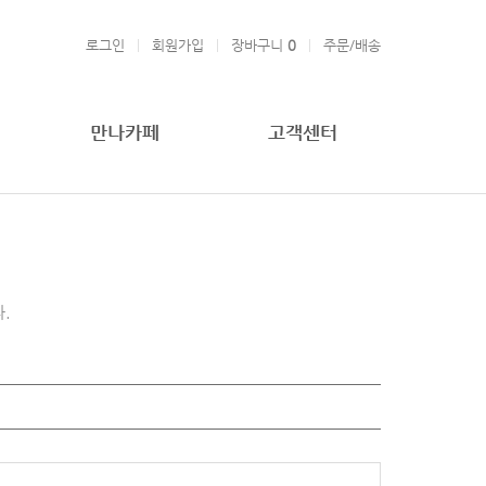
로그인
회원가입
장바구니
0
주문/배송
만나카페
고객센터
.