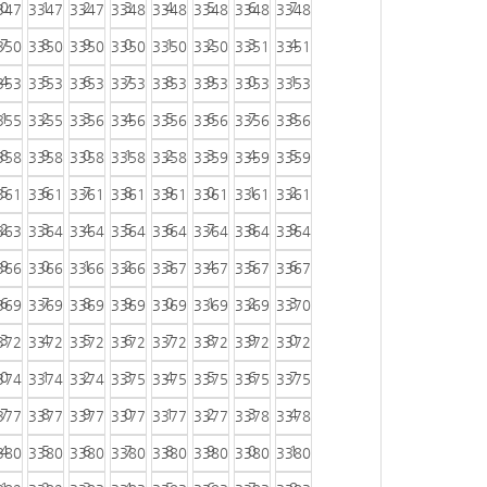
0
1
2
3
4
5
6
7
347
3347
3347
3348
3348
3348
3348
3348
7
8
9
0
1
2
3
4
350
3350
3350
3350
3350
3350
3351
3351
4
5
6
7
8
9
0
1
353
3353
3353
3353
3353
3353
3353
3353
1
2
3
4
5
6
7
8
355
3355
3356
3356
3356
3356
3356
3356
8
9
0
1
2
3
4
5
358
3358
3358
3358
3358
3359
3359
3359
5
6
7
8
9
0
1
2
361
3361
3361
3361
3361
3361
3361
3361
2
3
4
5
6
7
8
9
363
3364
3364
3364
3364
3364
3364
3364
9
0
1
2
3
4
5
6
366
3366
3366
3366
3367
3367
3367
3367
6
7
8
9
0
1
2
3
369
3369
3369
3369
3369
3369
3369
3370
3
4
5
6
7
8
9
0
372
3372
3372
3372
3372
3372
3372
3372
0
1
2
3
4
5
6
7
374
3374
3374
3375
3375
3375
3375
3375
7
8
9
0
1
2
3
4
377
3377
3377
3377
3377
3377
3378
3378
4
5
6
7
8
9
0
1
380
3380
3380
3380
3380
3380
3380
3380