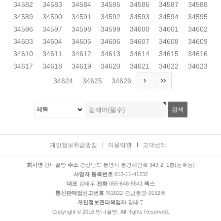
34582
34583
34584
34585
34586
34587
34588
34589
34590
34591
34592
34593
34594
34595
34596
34597
34598
34599
34600
34601
34602
34603
34604
34605
34606
34607
34608
34609
34610
34611
34612
34613
34614
34615
34616
34617
34618
34619
34620
34621
34622
34623
34624
34625
34626
개인정보취급방침
이용약관
고객센터
회사명
만나꿀빵
주소
경상남도 통영시 통영해안로 349-2, 1층(동호동)
사업자 등록번호
612-11-41232
대표
김태우
전화
055-648-5541
팩스
통신판매업신고번호
제2022-경남통영-0132호
개인정보관리책임자
김태우
Copyright © 2016 만나꿀빵. All Rights Reserved.