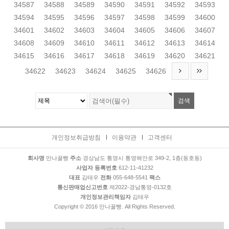
34587
34588
34589
34590
34591
34592
34593
34594
34595
34596
34597
34598
34599
34600
34601
34602
34603
34604
34605
34606
34607
34608
34609
34610
34611
34612
34613
34614
34615
34616
34617
34618
34619
34620
34621
34622
34623
34624
34625
34626
개인정보취급방침
이용약관
고객센터
회사명
만나꿀빵
주소
경상남도 통영시 통영해안로 349-2, 1층(동호동)
사업자 등록번호
612-11-41232
대표
김태우
전화
055-648-5541
팩스
통신판매업신고번호
제2022-경남통영-0132호
개인정보관리책임자
김태우
Copyright © 2016 만나꿀빵. All Rights Reserved.