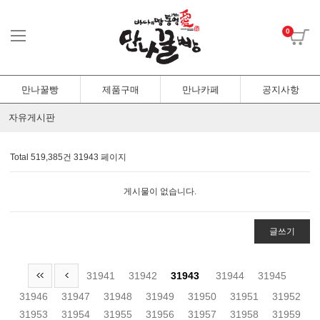
0
만나꿀빵
제품구매
만나카페
공지사항
자유게시판
Total 519,385건
31943 페이지
게시물이 없습니다.
글쓰기
31941
31942
31943
31944
31945
31946
31947
31948
31949
31950
31951
31952
31953
31954
31955
31956
31957
31958
31959