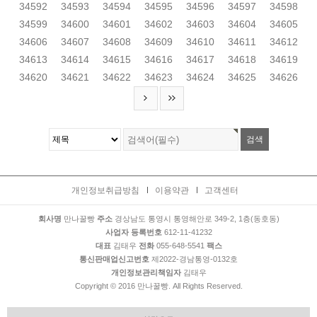
34592
34593
34594
34595
34596
34597
34598
34599
34600
34601
34602
34603
34604
34605
34606
34607
34608
34609
34610
34611
34612
34613
34614
34615
34616
34617
34618
34619
34620
34621
34622
34623
34624
34625
34626
개인정보취급방침
이용약관
고객센터
회사명
만나꿀빵
주소
경상남도 통영시 통영해안로 349-2, 1층(동호동)
사업자 등록번호
612-11-41232
대표
김태우
전화
055-648-5541
팩스
통신판매업신고번호
제2022-경남통영-0132호
개인정보관리책임자
김태우
Copyright © 2016 만나꿀빵. All Rights Reserved.