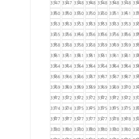
1
2
3
4
5
6
7
8
3347
3347
3348
3348
3348
3348
3348
33
8
9
0
1
2
3
4
5
3350
3350
3350
3350
3350
3351
3351
33
5
6
7
8
9
0
1
2
3353
3353
3353
3353
3353
3353
3353
33
2
3
4
5
6
7
8
9
3355
3356
3356
3356
3356
3356
3356
33
9
0
1
2
3
4
5
6
3358
3358
3358
3358
3359
3359
3359
33
6
7
8
9
0
1
2
3
3361
3361
3361
3361
3361
3361
3361
33
3
4
5
6
7
8
9
0
3364
3364
3364
3364
3364
3364
3364
33
0
1
2
3
4
5
6
7
3366
3366
3366
3367
3367
3367
3367
33
7
8
9
0
1
2
3
4
3369
3369
3369
3369
3369
3369
3370
33
4
5
6
7
8
9
0
1
3372
3372
3372
3372
3372
3372
3372
33
1
2
3
4
5
6
7
8
3374
3374
3375
3375
3375
3375
3375
33
8
9
0
1
2
3
4
5
3377
3377
3377
3377
3377
3378
3378
33
5
6
7
8
9
0
1
2
3380
3380
3380
3380
3380
3380
3380
33