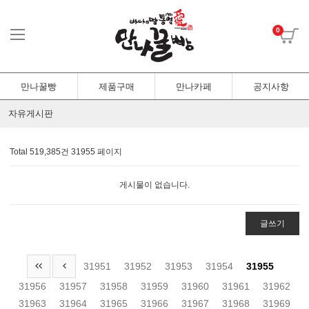
0
만나꿀빵
제품구매
만나카페
공지사항
자유게시판
Total 519,385건
31955 페이지
게시물이 없습니다.
글쓰기
31951
31952
31953
31954
31955
31956
31957
31958
31959
31960
31961
31962
31963
31964
31965
31966
31967
31968
31969