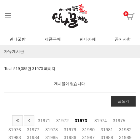
0
만나꿀빵
제품구매
만나카페
공지사항
자유게시판
Total 519,385건
31973 페이지
게시물이 없습니다.
글쓰기
31971
31972
31973
31974
31975
31976
31977
31978
31979
31980
31981
31982
31983
31984
31985
31986
31987
31988
31989