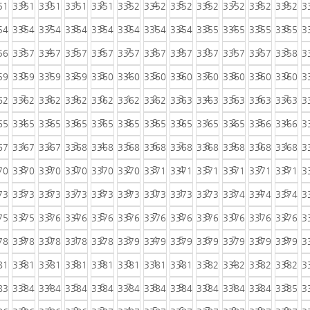
9
0
1
2
3
4
5
6
7
8
9
51
3351
3351
3351
3351
3352
3352
3352
3352
3352
3352
3352
3
6
7
8
9
0
1
2
3
4
5
6
54
3354
3354
3354
3354
3354
3354
3354
3355
3355
3355
3355
3
3
4
5
6
7
8
9
0
1
2
3
56
3357
3357
3357
3357
3357
3357
3357
3357
3357
3357
3358
3
0
1
2
3
4
5
6
7
8
9
0
59
3359
3359
3359
3360
3360
3360
3360
3360
3360
3360
3360
3
7
8
9
0
1
2
3
4
5
6
7
62
3362
3362
3362
3362
3362
3362
3363
3363
3363
3363
3363
3
4
5
6
7
8
9
0
1
2
3
4
65
3365
3365
3365
3365
3365
3365
3365
3365
3365
3366
3366
3
1
2
3
4
5
6
7
8
9
0
1
67
3367
3367
3368
3368
3368
3368
3368
3368
3368
3368
3368
3
8
9
0
1
2
3
4
5
6
7
8
70
3370
3370
3370
3370
3370
3371
3371
3371
3371
3371
3371
3
5
6
7
8
9
0
1
2
3
4
5
73
3373
3373
3373
3373
3373
3373
3373
3373
3374
3374
3374
3
2
3
4
5
6
7
8
9
0
1
2
75
3375
3376
3376
3376
3376
3376
3376
3376
3376
3376
3376
3
9
0
1
2
3
4
5
6
7
8
9
78
3378
3378
3378
3378
3379
3379
3379
3379
3379
3379
3379
3
6
7
8
9
0
1
2
3
4
5
6
81
3381
3381
3381
3381
3381
3381
3381
3382
3382
3382
3382
3
3
4
5
6
7
8
9
0
1
2
3
83
3384
3384
3384
3384
3384
3384
3384
3384
3384
3384
3385
3