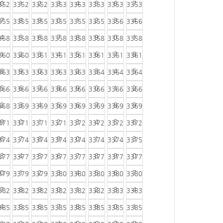
0
1
2
3
4
5
6
7
352
3352
3352
3353
3353
3353
3353
3353
7
8
9
0
1
2
3
4
355
3355
3355
3355
3355
3355
3356
3356
4
5
6
7
8
9
0
1
358
3358
3358
3358
3358
3358
3358
3358
1
2
3
4
5
6
7
8
360
3360
3361
3361
3361
3361
3361
3361
8
9
0
1
2
3
4
5
363
3363
3363
3363
3363
3364
3364
3364
5
6
7
8
9
0
1
2
366
3366
3366
3366
3366
3366
3366
3366
2
3
4
5
6
7
8
9
368
3369
3369
3369
3369
3369
3369
3369
9
0
1
2
3
4
5
6
371
3371
3371
3371
3372
3372
3372
3372
6
7
8
9
0
1
2
3
374
3374
3374
3374
3374
3374
3374
3375
3
4
5
6
7
8
9
0
377
3377
3377
3377
3377
3377
3377
3377
0
1
2
3
4
5
6
7
379
3379
3379
3380
3380
3380
3380
3380
7
8
9
0
1
2
3
4
382
3382
3382
3382
3382
3382
3383
3383
4
5
6
7
8
9
0
1
385
3385
3385
3385
3385
3385
3385
3385