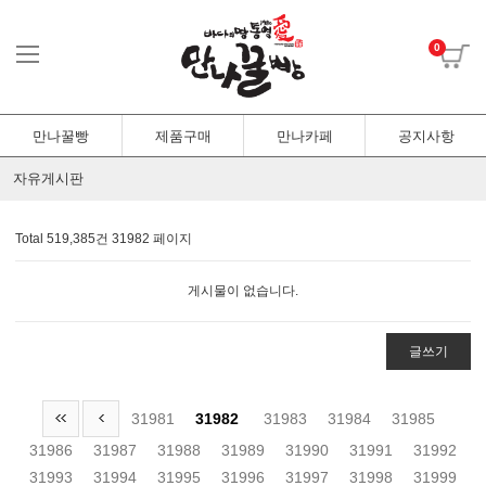
0
만나꿀빵
제품구매
만나카페
공지사항
자유게시판
Total 519,385건
31982 페이지
게시물이 없습니다.
글쓰기
31981
31982
31983
31984
31985
31986
31987
31988
31989
31990
31991
31992
31993
31994
31995
31996
31997
31998
31999