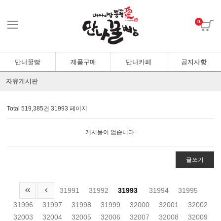
0
만나꿀빵
제품구매
만나카페
공지사항
자유게시판
Total 519,385건
31993 페이지
게시물이 없습니다.
글쓰기
31991
31992
31993
31994
31995
31996
31997
31998
31999
32000
32001
32002
32003
32004
32005
32006
32007
32008
32009