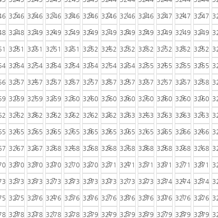
5
6
7
8
9
0
1
2
3
4
5
46
3246
3246
3246
3246
3246
3246
3246
3246
3247
3247
3247
3
2
3
4
5
6
7
8
9
0
1
2
48
3248
3249
3249
3249
3249
3249
3249
3249
3249
3249
3249
3
9
0
1
2
3
4
5
6
7
8
9
51
3251
3251
3251
3251
3252
3252
3252
3252
3252
3252
3252
3
6
7
8
9
0
1
2
3
4
5
6
54
3254
3254
3254
3254
3254
3254
3254
3255
3255
3255
3255
3
3
4
5
6
7
8
9
0
1
2
3
56
3257
3257
3257
3257
3257
3257
3257
3257
3257
3257
3258
3
0
1
2
3
4
5
6
7
8
9
0
59
3259
3259
3259
3260
3260
3260
3260
3260
3260
3260
3260
3
7
8
9
0
1
2
3
4
5
6
7
62
3262
3262
3262
3262
3262
3262
3263
3263
3263
3263
3263
3
4
5
6
7
8
9
0
1
2
3
4
65
3265
3265
3265
3265
3265
3265
3265
3265
3265
3266
3266
3
1
2
3
4
5
6
7
8
9
0
1
67
3267
3267
3268
3268
3268
3268
3268
3268
3268
3268
3268
3
8
9
0
1
2
3
4
5
6
7
8
70
3270
3270
3270
3270
3270
3271
3271
3271
3271
3271
3271
3
5
6
7
8
9
0
1
2
3
4
5
73
3273
3273
3273
3273
3273
3273
3273
3273
3274
3274
3274
3
2
3
4
5
6
7
8
9
0
1
2
75
3275
3276
3276
3276
3276
3276
3276
3276
3276
3276
3276
3
9
0
1
2
3
4
5
6
7
8
9
78
3278
3278
3278
3278
3279
3279
3279
3279
3279
3279
3279
3