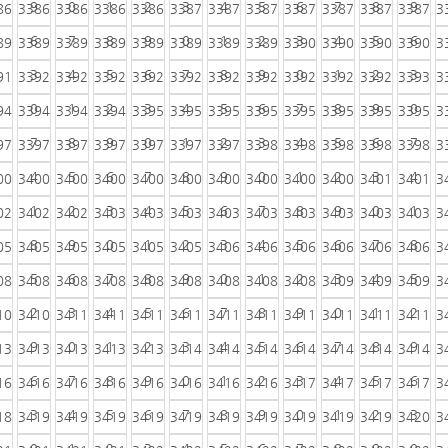
9
0
1
2
3
4
5
6
7
8
9
86
3386
3386
3386
3386
3387
3387
3387
3387
3387
3387
3387
3
6
7
8
9
0
1
2
3
4
5
6
89
3389
3389
3389
3389
3389
3389
3389
3390
3390
3390
3390
3
3
4
5
6
7
8
9
0
1
2
3
91
3392
3392
3392
3392
3392
3392
3392
3392
3392
3392
3393
3
0
1
2
3
4
5
6
7
8
9
0
94
3394
3394
3394
3395
3395
3395
3395
3395
3395
3395
3395
3
7
8
9
0
1
2
3
4
5
6
7
97
3397
3397
3397
3397
3397
3397
3398
3398
3398
3398
3398
3
4
5
6
7
8
9
0
1
2
3
4
00
3400
3400
3400
3400
3400
3400
3400
3400
3400
3401
3401
3
1
2
3
4
5
6
7
8
9
0
1
02
3402
3402
3403
3403
3403
3403
3403
3403
3403
3403
3403
3
8
9
0
1
2
3
4
5
6
7
8
05
3405
3405
3405
3405
3405
3406
3406
3406
3406
3406
3406
3
5
6
7
8
9
0
1
2
3
4
5
08
3408
3408
3408
3408
3408
3408
3408
3408
3409
3409
3409
3
2
3
4
5
6
7
8
9
0
1
2
10
3410
3411
3411
3411
3411
3411
3411
3411
3411
3411
3411
3
9
0
1
2
3
4
5
6
7
8
9
13
3413
3413
3413
3413
3414
3414
3414
3414
3414
3414
3414
3
6
7
8
9
0
1
2
3
4
5
6
16
3416
3416
3416
3416
3416
3416
3416
3417
3417
3417
3417
3
3
4
5
6
7
8
9
0
1
2
3
18
3419
3419
3419
3419
3419
3419
3419
3419
3419
3419
3420
3