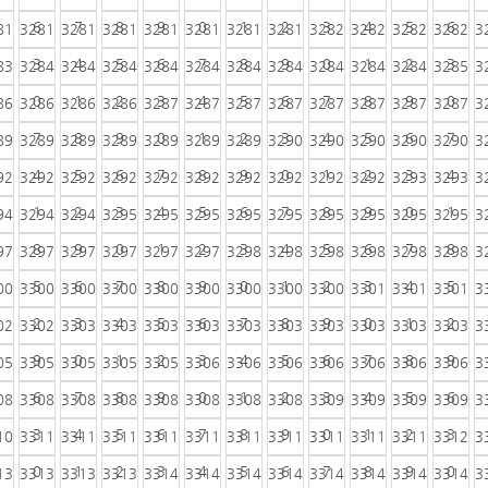
6
7
8
9
0
1
2
3
4
5
6
81
3281
3281
3281
3281
3281
3281
3281
3282
3282
3282
3282
3
3
4
5
6
7
8
9
0
1
2
3
83
3284
3284
3284
3284
3284
3284
3284
3284
3284
3284
3285
3
0
1
2
3
4
5
6
7
8
9
0
86
3286
3286
3286
3287
3287
3287
3287
3287
3287
3287
3287
3
7
8
9
0
1
2
3
4
5
6
7
89
3289
3289
3289
3289
3289
3289
3290
3290
3290
3290
3290
3
4
5
6
7
8
9
0
1
2
3
4
92
3292
3292
3292
3292
3292
3292
3292
3292
3292
3293
3293
3
1
2
3
4
5
6
7
8
9
0
1
94
3294
3294
3295
3295
3295
3295
3295
3295
3295
3295
3295
3
8
9
0
1
2
3
4
5
6
7
8
97
3297
3297
3297
3297
3297
3298
3298
3298
3298
3298
3298
3
5
6
7
8
9
0
1
2
3
4
5
00
3300
3300
3300
3300
3300
3300
3300
3300
3301
3301
3301
3
2
3
4
5
6
7
8
9
0
1
2
02
3302
3303
3303
3303
3303
3303
3303
3303
3303
3303
3303
3
9
0
1
2
3
4
5
6
7
8
9
05
3305
3305
3305
3305
3306
3306
3306
3306
3306
3306
3306
3
6
7
8
9
0
1
2
3
4
5
6
08
3308
3308
3308
3308
3308
3308
3308
3309
3309
3309
3309
3
3
4
5
6
7
8
9
0
1
2
3
10
3311
3311
3311
3311
3311
3311
3311
3311
3311
3311
3312
3
0
1
2
3
4
5
6
7
8
9
0
13
3313
3313
3313
3314
3314
3314
3314
3314
3314
3314
3314
3