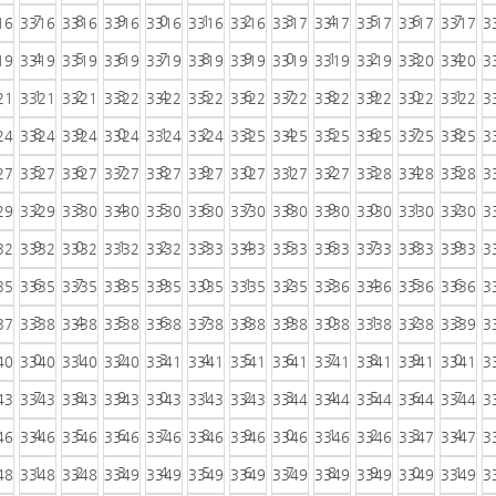
7
8
9
0
1
2
3
4
5
6
7
16
3316
3316
3316
3316
3316
3316
3317
3317
3317
3317
3317
3
4
5
6
7
8
9
0
1
2
3
4
19
3319
3319
3319
3319
3319
3319
3319
3319
3319
3320
3320
3
1
2
3
4
5
6
7
8
9
0
1
21
3321
3321
3322
3322
3322
3322
3322
3322
3322
3322
3322
3
8
9
0
1
2
3
4
5
6
7
8
24
3324
3324
3324
3324
3324
3325
3325
3325
3325
3325
3325
3
5
6
7
8
9
0
1
2
3
4
5
27
3327
3327
3327
3327
3327
3327
3327
3327
3328
3328
3328
3
2
3
4
5
6
7
8
9
0
1
2
29
3329
3330
3330
3330
3330
3330
3330
3330
3330
3330
3330
3
9
0
1
2
3
4
5
6
7
8
9
32
3332
3332
3332
3332
3333
3333
3333
3333
3333
3333
3333
3
6
7
8
9
0
1
2
3
4
5
6
35
3335
3335
3335
3335
3335
3335
3335
3336
3336
3336
3336
3
3
4
5
6
7
8
9
0
1
2
3
37
3338
3338
3338
3338
3338
3338
3338
3338
3338
3338
3339
3
0
1
2
3
4
5
6
7
8
9
0
40
3340
3340
3340
3341
3341
3341
3341
3341
3341
3341
3341
3
7
8
9
0
1
2
3
4
5
6
7
43
3343
3343
3343
3343
3343
3343
3344
3344
3344
3344
3344
3
4
5
6
7
8
9
0
1
2
3
4
46
3346
3346
3346
3346
3346
3346
3346
3346
3346
3347
3347
3
1
2
3
4
5
6
7
8
9
0
1
48
3348
3348
3349
3349
3349
3349
3349
3349
3349
3349
3349
3