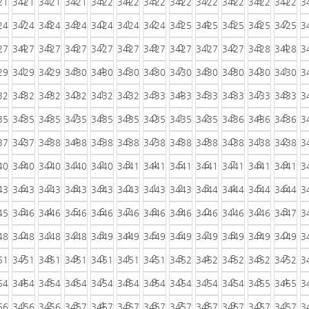
0
1
2
3
4
5
6
7
8
9
0
21
3421
3421
3421
3422
3422
3422
3422
3422
3422
3422
3422
3
7
8
9
0
1
2
3
4
5
6
7
24
3424
3424
3424
3424
3424
3424
3425
3425
3425
3425
3425
3
4
5
6
7
8
9
0
1
2
3
4
27
3427
3427
3427
3427
3427
3427
3427
3427
3427
3428
3428
3
1
2
3
4
5
6
7
8
9
0
1
29
3429
3429
3430
3430
3430
3430
3430
3430
3430
3430
3430
3
8
9
0
1
2
3
4
5
6
7
8
32
3432
3432
3432
3432
3432
3433
3433
3433
3433
3433
3433
3
5
6
7
8
9
0
1
2
3
4
5
35
3435
3435
3435
3435
3435
3435
3435
3435
3436
3436
3436
3
2
3
4
5
6
7
8
9
0
1
2
37
3437
3438
3438
3438
3438
3438
3438
3438
3438
3438
3438
3
9
0
1
2
3
4
5
6
7
8
9
40
3440
3440
3440
3440
3441
3441
3441
3441
3441
3441
3441
3
6
7
8
9
0
1
2
3
4
5
6
43
3443
3443
3443
3443
3443
3443
3443
3444
3444
3444
3444
3
3
4
5
6
7
8
9
0
1
2
3
45
3446
3446
3446
3446
3446
3446
3446
3446
3446
3446
3447
3
0
1
2
3
4
5
6
7
8
9
0
48
3448
3448
3448
3449
3449
3449
3449
3449
3449
3449
3449
3
7
8
9
0
1
2
3
4
5
6
7
51
3451
3451
3451
3451
3451
3451
3452
3452
3452
3452
3452
3
4
5
6
7
8
9
0
1
2
3
4
54
3454
3454
3454
3454
3454
3454
3454
3454
3454
3455
3455
3
1
2
3
4
5
6
7
8
9
0
1
56
3456
3456
3457
3457
3457
3457
3457
3457
3457
3457
3457
3