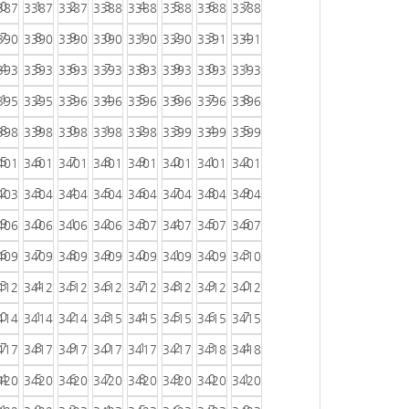
0
1
2
3
4
5
6
7
387
3387
3387
3388
3388
3388
3388
3388
7
8
9
0
1
2
3
4
390
3390
3390
3390
3390
3390
3391
3391
4
5
6
7
8
9
0
1
393
3393
3393
3393
3393
3393
3393
3393
1
2
3
4
5
6
7
8
395
3395
3396
3396
3396
3396
3396
3396
8
9
0
1
2
3
4
5
398
3398
3398
3398
3398
3399
3399
3399
5
6
7
8
9
0
1
2
401
3401
3401
3401
3401
3401
3401
3401
2
3
4
5
6
7
8
9
403
3404
3404
3404
3404
3404
3404
3404
9
0
1
2
3
4
5
6
406
3406
3406
3406
3407
3407
3407
3407
6
7
8
9
0
1
2
3
409
3409
3409
3409
3409
3409
3409
3410
3
4
5
6
7
8
9
0
412
3412
3412
3412
3412
3412
3412
3412
0
1
2
3
4
5
6
7
414
3414
3414
3415
3415
3415
3415
3415
7
8
9
0
1
2
3
4
417
3417
3417
3417
3417
3417
3418
3418
4
5
6
7
8
9
0
1
420
3420
3420
3420
3420
3420
3420
3420