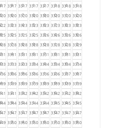
8
9
0
1
2
3
4
5
317
3317
3317
3317
3317
3318
3318
3318
5
6
7
8
9
0
1
2
320
3320
3320
3320
3320
3320
3320
3320
2
3
4
5
6
7
8
9
322
3323
3323
3323
3323
3323
3323
3323
9
0
1
2
3
4
5
6
325
3325
3325
3325
3326
3326
3326
3326
6
7
8
9
0
1
2
3
328
3328
3328
3328
3328
3328
3328
3329
3
4
5
6
7
8
9
0
331
3331
3331
3331
3331
3331
3331
3331
0
1
2
3
4
5
6
7
333
3333
3333
3334
3334
3334
3334
3334
7
8
9
0
1
2
3
4
336
3336
3336
3336
3336
3336
3337
3337
4
5
6
7
8
9
0
1
339
3339
3339
3339
3339
3339
3339
3339
1
2
3
4
5
6
7
8
341
3341
3342
3342
3342
3342
3342
3342
8
9
0
1
2
3
4
5
344
3344
3344
3344
3344
3345
3345
3345
5
6
7
8
9
0
1
2
347
3347
3347
3347
3347
3347
3347
3347
2
3
4
5
6
7
8
9
349
3350
3350
3350
3350
3350
3350
3350