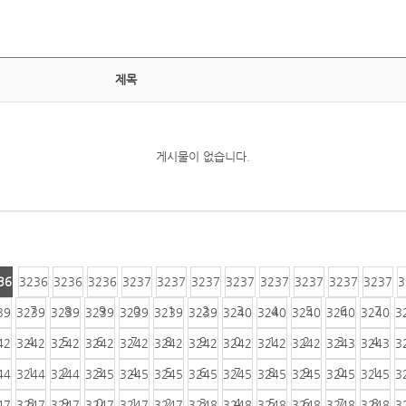
제목
게시물이 없습니다.
36
3236
3236
3236
3237
3237
3237
3237
3237
3237
3237
3237
3
6
7
8
9
0
1
2
3
4
5
6
7
39
3239
3239
3239
3239
3239
3239
3240
3240
3240
3240
3240
3
4
5
6
7
8
9
0
1
2
3
4
42
3242
3242
3242
3242
3242
3242
3242
3242
3242
3243
3243
3
1
2
3
4
5
6
7
8
9
0
1
44
3244
3244
3245
3245
3245
3245
3245
3245
3245
3245
3245
3
8
9
0
1
2
3
4
5
6
7
8
47
3247
3247
3247
3247
3247
3248
3248
3248
3248
3248
3248
3