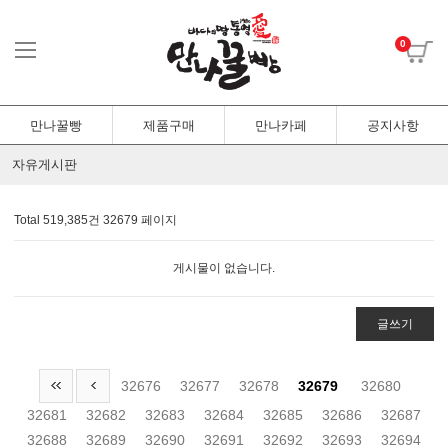
0
만나꿀빵
제품구매
만나카페
공지사항
자유게시판
Total 519,385건
32679 페이지
게시물이 없습니다.
글쓰기
32676
32677
32678
32679
32680
32681
32682
32683
32684
32685
32686
32687
32688
32689
32690
32691
32692
32693
32694