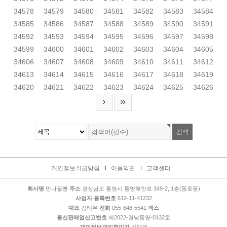
34578
34579
34580
34581
34582
34583
34584
34585
34586
34587
34588
34589
34590
34591
34592
34593
34594
34595
34596
34597
34598
34599
34600
34601
34602
34603
34604
34605
34606
34607
34608
34609
34610
34611
34612
34613
34614
34615
34616
34617
34618
34619
34620
34621
34622
34623
34624
34625
34626
개인정보취급방침
이용약관
고객센터
회사명
만나꿀빵
주소
경상남도 통영시 통영해안로 349-2, 1층(동호동)
사업자 등록번호
612-11-41232
대표
김태우
전화
055-648-5541
팩스
통신판매업신고번호
제2022-경남통영-0132호