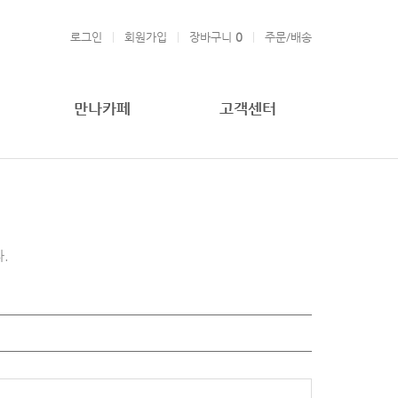
로그인
회원가입
장바구니
0
주문/배송
만나카페
고객센터
.