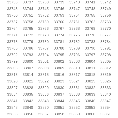
33736
33737
33738
33739
33740
33741
33742
33743
33744
33745
33746
33747
33748
33749
33750
33751
33752
33753
33754
33755
33756
33757
33758
33759
33760
33761
33762
33763
33764
33765
33766
33767
33768
33769
33770
33771
33772
33773
33774
33775
33776
33777
33778
33779
33780
33781
33782
33783
33784
33785
33786
33787
33788
33789
33790
33791
33792
33793
33794
33795
33796
33797
33798
33799
33800
33801
33802
33803
33804
33805
33806
33807
33808
33809
33810
33811
33812
33813
33814
33815
33816
33817
33818
33819
33820
33821
33822
33823
33824
33825
33826
33827
33828
33829
33830
33831
33832
33833
33834
33835
33836
33837
33838
33839
33840
33841
33842
33843
33844
33845
33846
33847
33848
33849
33850
33851
33852
33853
33854
33855
33856
33857
33858
33859
33860
33861