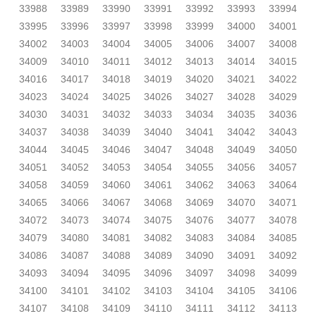
33988
33989
33990
33991
33992
33993
33994
33995
33996
33997
33998
33999
34000
34001
34002
34003
34004
34005
34006
34007
34008
34009
34010
34011
34012
34013
34014
34015
34016
34017
34018
34019
34020
34021
34022
34023
34024
34025
34026
34027
34028
34029
34030
34031
34032
34033
34034
34035
34036
34037
34038
34039
34040
34041
34042
34043
34044
34045
34046
34047
34048
34049
34050
34051
34052
34053
34054
34055
34056
34057
34058
34059
34060
34061
34062
34063
34064
34065
34066
34067
34068
34069
34070
34071
34072
34073
34074
34075
34076
34077
34078
34079
34080
34081
34082
34083
34084
34085
34086
34087
34088
34089
34090
34091
34092
34093
34094
34095
34096
34097
34098
34099
34100
34101
34102
34103
34104
34105
34106
34107
34108
34109
34110
34111
34112
34113