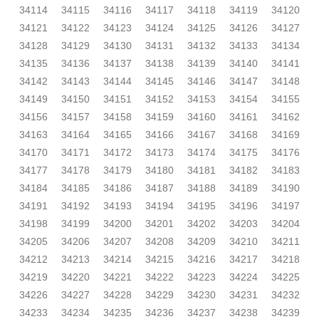
34114
34115
34116
34117
34118
34119
34120
34121
34122
34123
34124
34125
34126
34127
34128
34129
34130
34131
34132
34133
34134
34135
34136
34137
34138
34139
34140
34141
34142
34143
34144
34145
34146
34147
34148
34149
34150
34151
34152
34153
34154
34155
34156
34157
34158
34159
34160
34161
34162
34163
34164
34165
34166
34167
34168
34169
34170
34171
34172
34173
34174
34175
34176
34177
34178
34179
34180
34181
34182
34183
34184
34185
34186
34187
34188
34189
34190
34191
34192
34193
34194
34195
34196
34197
34198
34199
34200
34201
34202
34203
34204
34205
34206
34207
34208
34209
34210
34211
34212
34213
34214
34215
34216
34217
34218
34219
34220
34221
34222
34223
34224
34225
34226
34227
34228
34229
34230
34231
34232
34233
34234
34235
34236
34237
34238
34239