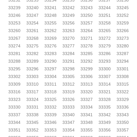
33232
33233
33234
33235
33236
33237
33238
33239
33240
33241
33242
33243
33244
33245
33246
33247
33248
33249
33250
33251
33252
33253
33254
33255
33256
33257
33258
33259
33260
33261
33262
33263
33264
33265
33266
33267
33268
33269
33270
33271
33272
33273
33274
33275
33276
33277
33278
33279
33280
33281
33282
33283
33284
33285
33286
33287
33288
33289
33290
33291
33292
33293
33294
33295
33296
33297
33298
33299
33300
33301
33302
33303
33304
33305
33306
33307
33308
33309
33310
33311
33312
33313
33314
33315
33316
33317
33318
33319
33320
33321
33322
33323
33324
33325
33326
33327
33328
33329
33330
33331
33332
33333
33334
33335
33336
33337
33338
33339
33340
33341
33342
33343
33344
33345
33346
33347
33348
33349
33350
33351
33352
33353
33354
33355
33356
33357