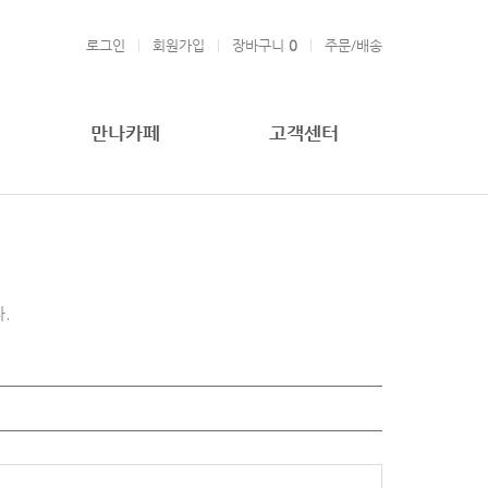
로그인
회원가입
장바구니
0
주문/배송
만나카페
고객센터
.