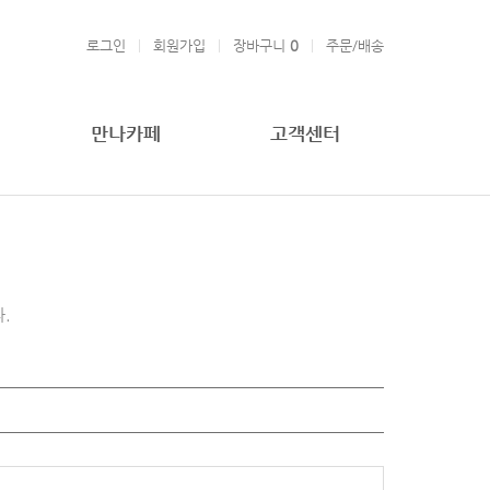
로그인
회원가입
장바구니
0
주문/배송
만나카페
고객센터
.