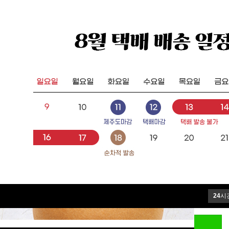
0
만나꿀빵
제품구매
만나카페
공지사항
로그인
자동로그인
24
시
네이버 아이디로 로그인