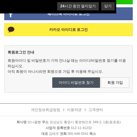
24
시간 동안 열지않기
닫기
페이스북 아이디로 로그인
카카오 아이디로 로그인
회원로그인 안내
회원아이디 및 비밀번호가 기억 안나실 때는 아이디/비밀번호 찾기를 이용
하십시오.
아직 회원이 아니시라면 회원으로 가입 후 이용해 주십시오.
아이디 비밀번호 찾기
회원 가입
개인정보취급방침
이용약관
고객센터
회사명
만나꿀빵
주소
경상남도 통영시 통영해안로 349-2, 1층(동호동)
사업자 등록번호
612-11-41232
대표
김태우
전화
055-648-5541
팩스